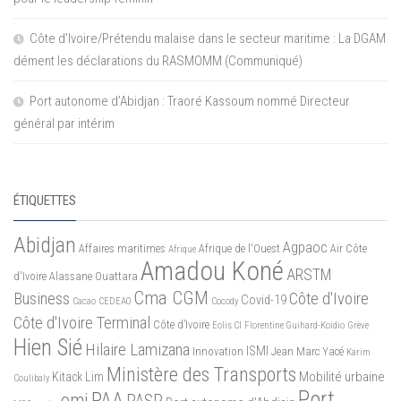
Côte d’Ivoire/Prétendu malaise dans le secteur maritime : La DGAM
dément les déclarations du RASMOMM (Communiqué)
Port autonome d’Abidjan : Traoré Kassoum nommé Directeur
général par intérim
ÉTIQUETTES
Abidjan
Agpaoc
Affaires maritimes
Afrique de l'Ouest
Air Côte
Afrique
Amadou Koné
ARSTM
d'Ivoire
Alassane Ouattara
Cma CGM
Business
Côte d'Ivoire
Covid-19
Cacao
CEDEAO
Cocody
Côte d'Ivoire Terminal
Côte d’Ivoire
Eolis CI
Florentine Guihard-Koidio
Grève
Hien Sié
Hilaire Lamizana
ISMI
Innovation
Jean Marc Yacé
Karim
Ministère des Transports
Mobilité urbaine
Kitack Lim
Coulibaly
Port
PAA
omi