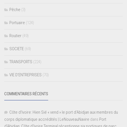
Pêche
(3)
Portuaire
(124)
Routier
(49)
SOCIETE
(69)
TRANSPORTS
(224)
VIE D’ENTREPRISES
(70)
COMMENTAIRES RÉCENTS
Côte d'Ivoire: Hien Sié « vend » le port d'Abidjan aux membres du
corps diplomatique accrédités | LeNouveauNavire
dans
Port
d’Abidjan: Côte d’Ivoire Terminal réceptionne six portiques de parc