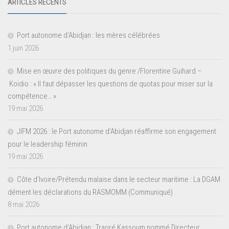
ARTICLES RÉCENTS
Port autonome d’Abidjan : les mères célébrées
1 juin 2026
Mise en œuvre des politiques du genre /Florentine Guihard –
Koidio : « Il faut dépasser les questions de quotas pour miser sur la
compétence… »
19 mai 2026
JIFM 2026 : le Port autonome d’Abidjan réaffirme son engagement
pour le leadership féminin
19 mai 2026
Côte d’Ivoire/Prétendu malaise dans le secteur maritime : La DGAM
dément les déclarations du RASMOMM (Communiqué)
8 mai 2026
Port autonome d’Abidjan : Traoré Kassoum nommé Directeur