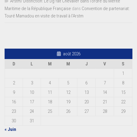
Arstm/ Distinction: Le Dg fait Chevalier dans l’ordre du Mérite
Maritime de la République Française
dans
Convention de partenariat:
Touré Mamadou en visite de travail à l’Arstm
août 2026
D
L
M
M
J
V
S
1
2
3
4
5
6
7
8
9
10
11
12
13
14
15
16
17
18
19
20
21
22
23
24
25
26
27
28
29
30
31
« Juin