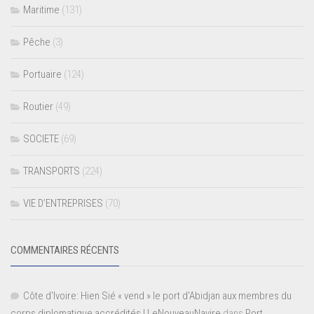
Maritime
(131)
Pêche
(3)
Portuaire
(124)
Routier
(49)
SOCIETE
(69)
TRANSPORTS
(224)
VIE D’ENTREPRISES
(70)
COMMENTAIRES RÉCENTS
Côte d'Ivoire: Hien Sié « vend » le port d'Abidjan aux membres du
corps diplomatique accrédités | LeNouveauNavire
dans
Port