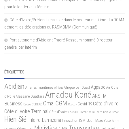
pour le leadership féminin
Côte d’Ivoire/Prétendu malaise dans le secteur maritime : La DGAM
dément les déclarations du RASMOMM (Communiqué)
Port autonome d’Abidjan : Traoré Kassoum nommé Directeur
général par intérim
ÉTIQUETTES
Abidjan
Agpaoc
Affaires maritimes
Afrique de l'Ouest
Air Côte
Afrique
Amadou Koné
ARSTM
d'Ivoire
Alassane Ouattara
Cma CGM
Business
Côte d'Ivoire
Covid-19
Cacao
CEDEAO
Cocody
Côte d'Ivoire Terminal
Côte d’Ivoire
Eolis CI
Florentine Guihard-Koidio
Grève
Hien Sié
Hilaire Lamizana
ISMI
Innovation
Jean Marc Yacé
Karim
Ministère des Transports
Mobilité urbaine
Kitack Lim