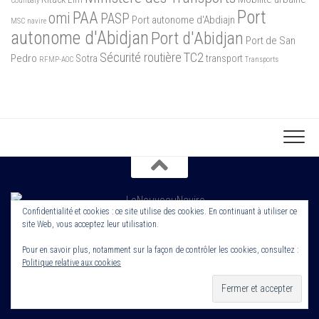
Coulibaly
Port
PAA
omi
PASP
Port autonome d'Abdiajn
MSC
navire
autonome d'Abidjan
Port d'Abidjan
Port de San
Sécurité routière
TC2
Pedro
Sotra
transport
RFMP-AOC
Transports
Confidentialité et cookies : ce site utilise des cookies. En continuant à utiliser ce
site Web, vous acceptez leur utilisation.
Copyright 2022. Le Nouveau Navire. Tout droit Réservé. Edité par
Cornerstone ROS
Pour en savoir plus, notamment sur la façon de contrôler les cookies, consultez :
Politique relative aux cookies