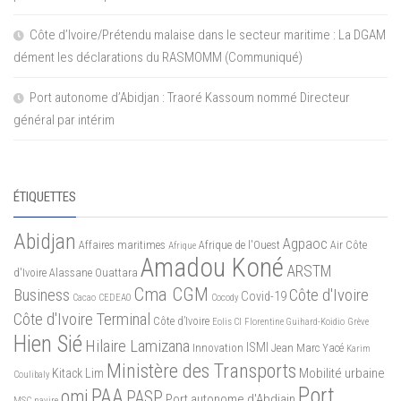
Côte d’Ivoire/Prétendu malaise dans le secteur maritime : La DGAM
dément les déclarations du RASMOMM (Communiqué)
Port autonome d’Abidjan : Traoré Kassoum nommé Directeur
général par intérim
ÉTIQUETTES
Abidjan
Agpaoc
Affaires maritimes
Afrique de l'Ouest
Air Côte
Afrique
Amadou Koné
ARSTM
d'Ivoire
Alassane Ouattara
Cma CGM
Business
Côte d'Ivoire
Covid-19
Cacao
CEDEAO
Cocody
Côte d'Ivoire Terminal
Côte d’Ivoire
Eolis CI
Florentine Guihard-Koidio
Grève
Hien Sié
Hilaire Lamizana
ISMI
Innovation
Jean Marc Yacé
Karim
Ministère des Transports
Mobilité urbaine
Kitack Lim
Coulibaly
Port
PAA
omi
PASP
Port autonome d'Abdiajn
MSC
navire