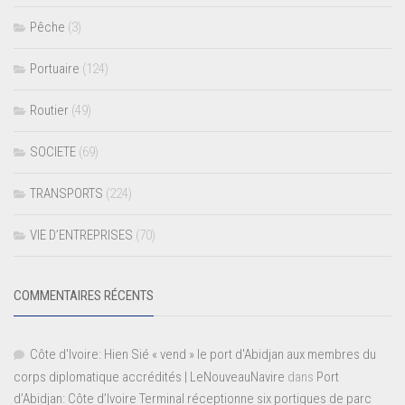
Pêche
(3)
Portuaire
(124)
Routier
(49)
SOCIETE
(69)
TRANSPORTS
(224)
VIE D’ENTREPRISES
(70)
COMMENTAIRES RÉCENTS
Côte d'Ivoire: Hien Sié « vend » le port d'Abidjan aux membres du
corps diplomatique accrédités | LeNouveauNavire
dans
Port
d’Abidjan: Côte d’Ivoire Terminal réceptionne six portiques de parc