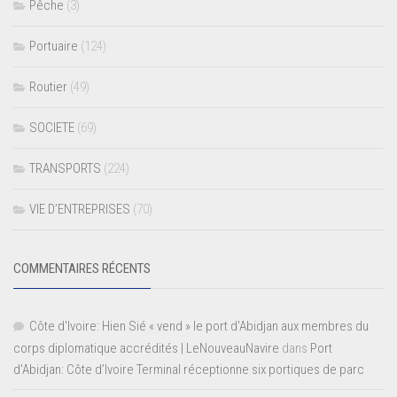
Pêche
(3)
Portuaire
(124)
Routier
(49)
SOCIETE
(69)
TRANSPORTS
(224)
VIE D’ENTREPRISES
(70)
COMMENTAIRES RÉCENTS
Côte d'Ivoire: Hien Sié « vend » le port d'Abidjan aux membres du
corps diplomatique accrédités | LeNouveauNavire
dans
Port
d’Abidjan: Côte d’Ivoire Terminal réceptionne six portiques de parc