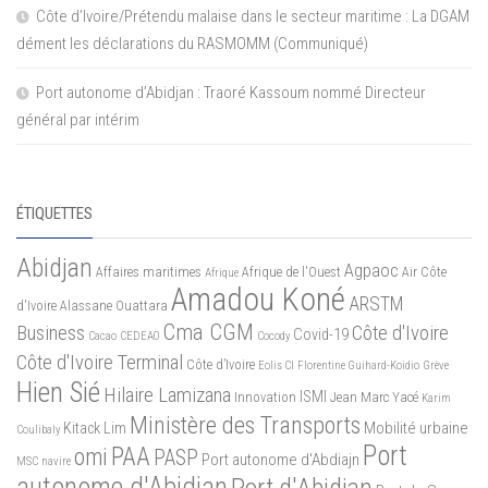
Côte d’Ivoire/Prétendu malaise dans le secteur maritime : La DGAM
dément les déclarations du RASMOMM (Communiqué)
Port autonome d’Abidjan : Traoré Kassoum nommé Directeur
général par intérim
ÉTIQUETTES
Abidjan
Agpaoc
Affaires maritimes
Afrique de l'Ouest
Air Côte
Afrique
Amadou Koné
ARSTM
d'Ivoire
Alassane Ouattara
Cma CGM
Business
Côte d'Ivoire
Covid-19
Cacao
CEDEAO
Cocody
Côte d'Ivoire Terminal
Côte d’Ivoire
Eolis CI
Florentine Guihard-Koidio
Grève
Hien Sié
Hilaire Lamizana
ISMI
Innovation
Jean Marc Yacé
Karim
Ministère des Transports
Mobilité urbaine
Kitack Lim
Coulibaly
Port
PAA
omi
PASP
Port autonome d'Abdiajn
MSC
navire
autonome d'Abidjan