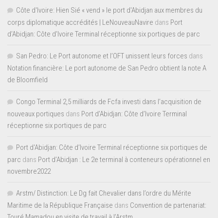
Côte d'Ivoire: Hien Sié « vend » le port d'Abidjan aux membres du
corps diplomatique accrédités | LeNouveauNavire
dans
Port
d’Abidjan: Côte d’Ivoire Terminal réceptionne six portiques de parc
San Pedro: Le Port autonome et l’OFT unissent leurs forces
dans
Notation financière: Le port autonome de San Pedro obtient la note A
de Bloomfield
Congo Terminal 2,5 milliards de Fcfa investi dans l’acquisition de
nouveaux portiques
dans
Port d’Abidjan: Côte d’Ivoire Terminal
réceptionne six portiques de parc
Port d'Abidjan: Côte d’Ivoire Terminal réceptionne six portiques de
parc
dans
Port d’Abidjan : Le 2e terminal à conteneurs opérationnel en
novembre2022
Arstm/ Distinction: Le Dg fait Chevalier dans l’ordre du Mérite
Maritime de la République Française
dans
Convention de partenariat:
Touré Mamadou en visite de travail à l’Arstm