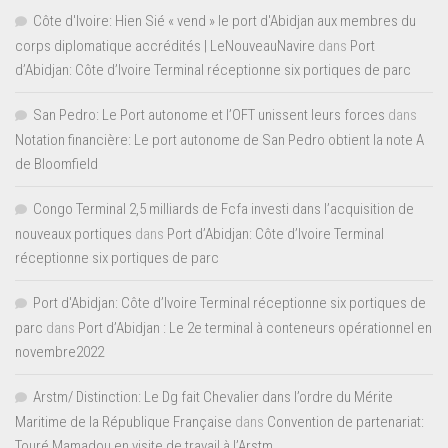
Côte d'Ivoire: Hien Sié « vend » le port d'Abidjan aux membres du
corps diplomatique accrédités | LeNouveauNavire
dans
Port
d’Abidjan: Côte d’Ivoire Terminal réceptionne six portiques de parc
San Pedro: Le Port autonome et l’OFT unissent leurs forces
dans
Notation financière: Le port autonome de San Pedro obtient la note A
de Bloomfield
Congo Terminal 2,5 milliards de Fcfa investi dans l’acquisition de
nouveaux portiques
dans
Port d’Abidjan: Côte d’Ivoire Terminal
réceptionne six portiques de parc
Port d'Abidjan: Côte d’Ivoire Terminal réceptionne six portiques de
parc
dans
Port d’Abidjan : Le 2e terminal à conteneurs opérationnel en
novembre2022
Arstm/ Distinction: Le Dg fait Chevalier dans l’ordre du Mérite
Maritime de la République Française
dans
Convention de partenariat:
Touré Mamadou en visite de travail à l’Arstm