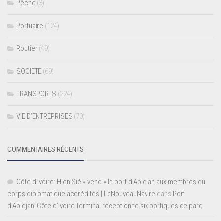
Pêche
(3)
Portuaire
(124)
Routier
(49)
SOCIETE
(69)
TRANSPORTS
(224)
VIE D’ENTREPRISES
(70)
COMMENTAIRES RÉCENTS
Côte d'Ivoire: Hien Sié « vend » le port d'Abidjan aux membres du
corps diplomatique accrédités | LeNouveauNavire
dans
Port
d’Abidjan: Côte d’Ivoire Terminal réceptionne six portiques de parc