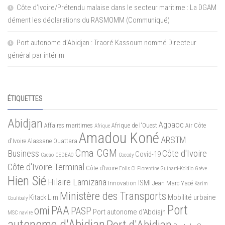
Côte d’Ivoire/Prétendu malaise dans le secteur maritime : La DGAM
dément les déclarations du RASMOMM (Communiqué)
Port autonome d’Abidjan : Traoré Kassoum nommé Directeur
général par intérim
ÉTIQUETTES
Abidjan
Agpaoc
Affaires maritimes
Afrique de l'Ouest
Air Côte
Afrique
Amadou Koné
ARSTM
d'Ivoire
Alassane Ouattara
Cma CGM
Business
Côte d'Ivoire
Covid-19
Cacao
CEDEAO
Cocody
Côte d'Ivoire Terminal
Côte d’Ivoire
Eolis CI
Florentine Guihard-Koidio
Grève
Hien Sié
Hilaire Lamizana
ISMI
Innovation
Jean Marc Yacé
Karim
Ministère des Transports
Mobilité urbaine
Kitack Lim
Coulibaly
Port
PAA
omi
PASP
Port autonome d'Abdiajn
MSC
navire
autonome d'Abidjan