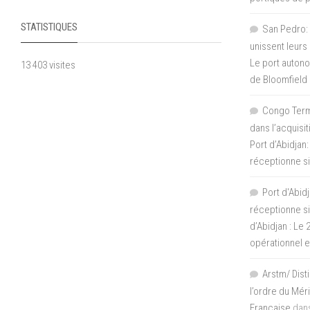
STATISTIQUES
San Pedro: 
unissent leurs
Le port autono
13 403 visites
de Bloomfield
Congo Termi
dans l’acquisi
Port d’Abidjan:
réceptionne si
Port d'Abidj
réceptionne si
d’Abidjan : Le
opérationnel 
Arstm/ Dist
l’ordre du Mér
Française
dan