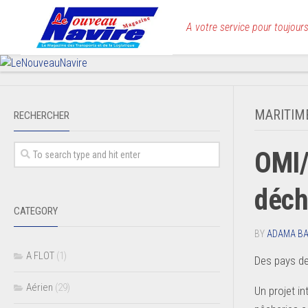
Skip
to
A votre service pour toujours
content
MARITIM
RECHERCHER
OMI/
déch
CATEGORY
BY
ADAMA B
A FLOT
(1)
Des pays de
Aérien
(29)
Un projet i