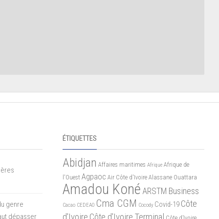
ÉTIQUETTES
Abidjan
Affaires maritimes
Afrique de
Afrique
mères
Agpaoc
l'Ouest
Air Côte d'Ivoire
Alassane Ouattara
Amadou Koné
ARSTM
Business
Cma CGM
Côte
du genre
Covid-19
Cacao
CEDEAO
Cocody
d'Ivoire
Côte d'Ivoire Terminal
 faut dépasser
Côte d’Ivoire