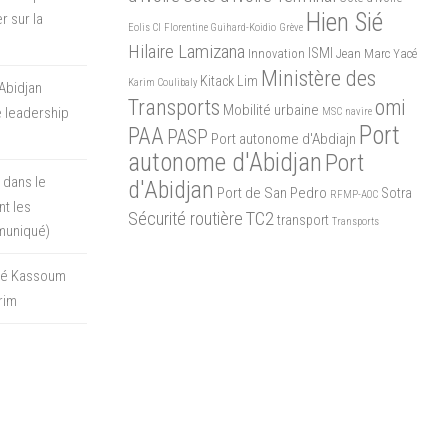
Hien Sié
r sur la
Eolis CI
Florentine Guihard-Koidio
Grève
Hilaire Lamizana
ISMI
Innovation
Jean Marc Yacé
Ministère des
Kitack Lim
Karim Coulibaly
Abidjan
Transports
omi
Mobilité urbaine
 leadership
MSC
navire
Port
PAA
PASP
Port autonome d'Abdiajn
autonome d'Abidjan
Port
 dans le
d'Abidjan
Port de San Pedro
Sotra
RFMP-AOC
t les
Sécurité routière
TC2
transport
Transports
muniqué)
oré Kassoum
rim