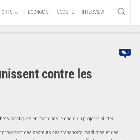
PORTS
ECONOMIE
SOCIETE
INTERVIEW
me
0
ire
unissent contre les
r
iaire
ire
ets plastiques en mer dans le cadre du projet GloLitter.
mer provenant des secteurs des transports maritimes et des