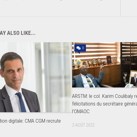
Y ALSO LIKE...
0
ARSTM: le col. Karim Coulibaly r
félicitations du secrétaire génér
l’OMAOC
ion digitale: CMA CGM recrute
3 AOÛT 2022