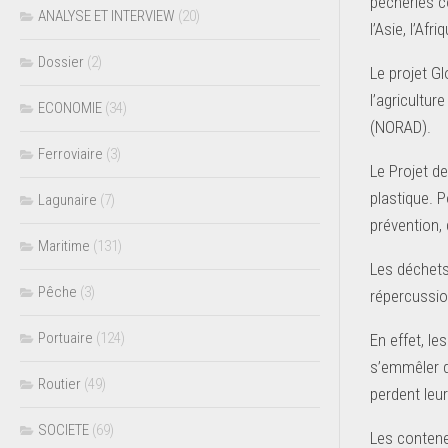
pêcheries c
ANALYSE ET INTERVIEW
(20)
l’Asie, l’Afr
Dossier
(2)
Le projet Gl
l’agricultu
ECONOMIE
(34)
(NORAD).
Ferroviaire
(3)
Le Projet d
plastique. 
Lagunaire
(7)
prévention,
Maritime
(131)
Les déchets
Pêche
(3)
répercussio
Portuaire
(124)
En effet, le
s’emmêler d
Routier
(49)
perdent leu
SOCIETE
(69)
Les conteneu