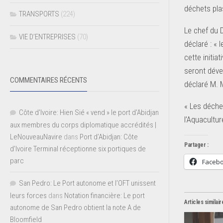
déchets pla
TRANSPORTS
(224)
Le chef du D
VIE D’ENTREPRISES
(70)
déclaré : «
cette initia
seront déve
COMMENTAIRES RÉCENTS
déclaré M. 
« Les déchet
Côte d'Ivoire: Hien Sié « vend » le port d'Abidjan
l’Aquacultur
aux membres du corps diplomatique accrédités |
LeNouveauNavire
dans
Port d’Abidjan: Côte
Partager :
d’Ivoire Terminal réceptionne six portiques de
parc
Faceb
San Pedro: Le Port autonome et l’OFT unissent
leurs forces
dans
Notation financière: Le port
Articles similair
autonome de San Pedro obtient la note A de
Bloomfield