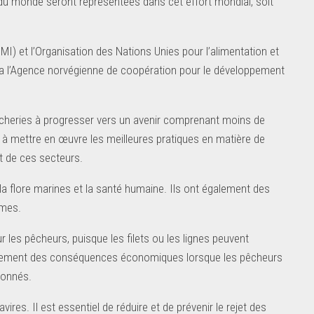
 du monde seront représentées dans cet effort mondial, soit
OMI) et l’Organisation des Nations Unies pour l’alimentation et
 via l’Agence norvégienne de coopération pour le développement
 pêcheries à progresser vers un avenir comprenant moins de
nt à mettre en œuvre les meilleures pratiques en matière de
t de ces secteurs.
la flore marines et la santé humaine. Ils ont également des
imes.
 les pêcheurs, puisque les filets ou les lignes peuvent
galement des conséquences économiques lorsque les pêcheurs
donnés.
res. Il est essentiel de réduire et de prévenir le rejet des