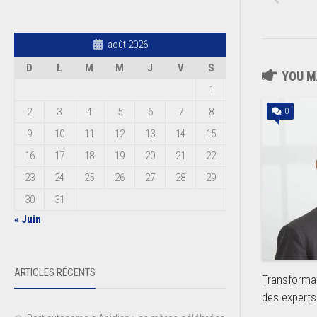
août 2026
D
L
M
M
J
V
S
YOU MA
1
2
3
4
5
6
7
8
0
9
10
11
12
13
14
15
16
17
18
19
20
21
22
23
24
25
26
27
28
29
30
31
« Juin
ARTICLES RÉCENTS
Transformat
des experts