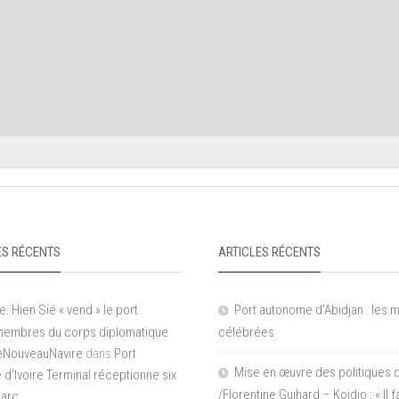
S RÉCENTS
ARTICLES RÉCENTS
e: Hien Sié « vend » le port
Port autonome d’Abidjan : les 
 membres du corps diplomatique
célébrées
LeNouveauNavire
dans
Port
Mise en œuvre des politiques 
e d’Ivoire Terminal réceptionne six
/Florentine Guihard – Koidio : « Il
parc