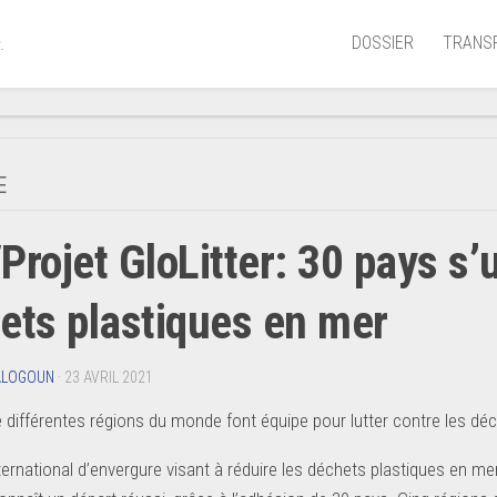
DOSSIER
TRANS
.
Aérien
Mariti
E
Portua
Projet GloLitter: 30 pays s’
Routie
Ferrov
ets plastiques en mer
Laguna
ALOGOUN
· 23 AVRIL 2021
 différentes régions du monde font équipe pour lutter contre les déch
nternational d’envergure visant à réduire les déchets plastiques en 