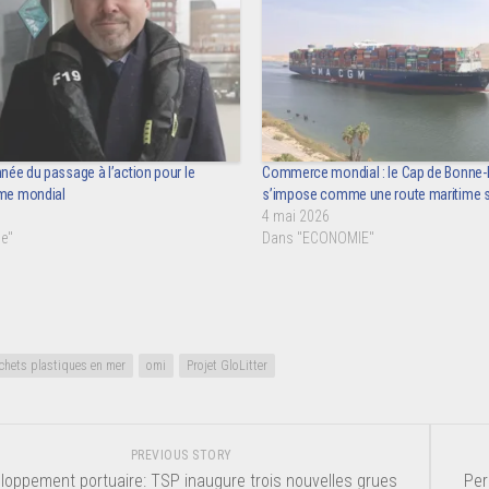
année du passage à l’action pour le
Commerce mondial : le Cap de Bonne
ime mondial
s’impose comme une route maritime s
4 mai 2026
e"
Dans "ECONOMIE"
chets plastiques en mer
omi
Projet GloLitter
PREVIOUS STORY
loppement portuaire: TSP inaugure trois nouvelles grues
Per