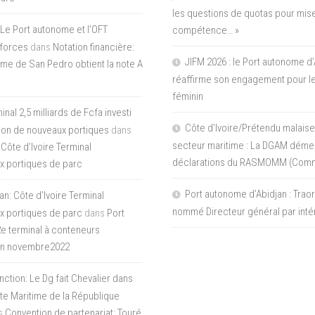
les questions de quotas pour mise
Le Port autonome et l’OFT
compétence… »
 forces
dans
Notation financière:
JIFM 2026 : le Port autonome d’
me de San Pedro obtient la note A
réaffirme son engagement pour le
féminin
nal 2,5 milliards de Fcfa investi
Côte d’Ivoire/Prétendu malaise
tion de nouveaux portiques
dans
secteur maritime : La DGAM démen
 Côte d’Ivoire Terminal
déclarations du RASMOMM (Com
x portiques de parc
Port autonome d’Abidjan : Tra
an: Côte d’Ivoire Terminal
nommé Directeur général par inté
x portiques de parc
dans
Port
 2e terminal à conteneurs
en novembre2022
inction: Le Dg fait Chevalier dans
ite Maritime de la République
s
Convention de partenariat: Touré