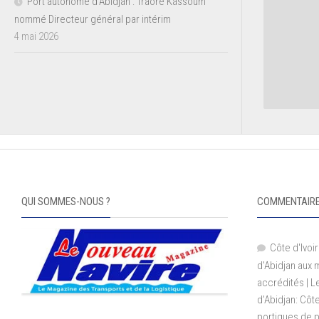
Port autonome d’Abidjan : Traoré Kassoum
nommé Directeur général par intérim
4 mai 2026
QUI SOMMES-NOUS ?
COMMENTAIRE
Côte d'Ivoir
d'Abidjan aux
accrédités | 
d’Abidjan: Côt
portiques de 