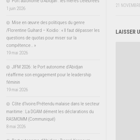
Port autonome d’Abidjan : les mères célébrées
21 NOVEMBRE
1 juin 2026
Mise en œuvre des politiques du genre
/Florentine Guihard – Koidio : « Il faut dépasser les
LAISSER 
questions de quotas pour miser sur la
compétence… »
19 mai 2026
JIFM 2026 : le Port autonome d’Abidjan
réaffirme son engagement pour le leadership
féminin
19 mai 2026
Côte d’Ivoire/Prétendu malaise dans le secteur
maritime : La DGAM dément les déclarations du
RASMOMM (Communiqué)
8 mai 2026