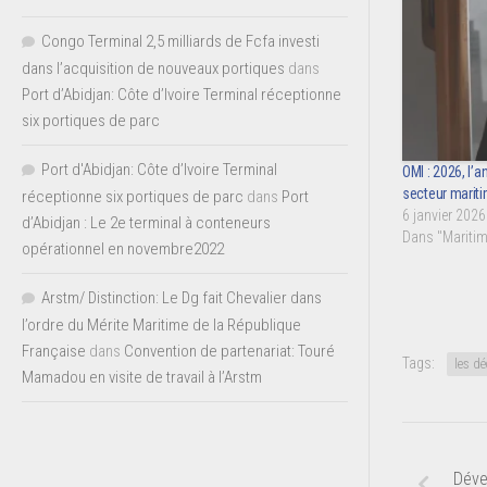
Congo Terminal 2,5 milliards de Fcfa investi
dans l’acquisition de nouveaux portiques
dans
Port d’Abidjan: Côte d’Ivoire Terminal réceptionne
six portiques de parc
Port d'Abidjan: Côte d’Ivoire Terminal
OMI : 2026, l’
secteur marit
réceptionne six portiques de parc
dans
Port
6 janvier 2026
d’Abidjan : Le 2e terminal à conteneurs
Dans "Maritim
opérationnel en novembre2022
Arstm/ Distinction: Le Dg fait Chevalier dans
l’ordre du Mérite Maritime de la République
Française
dans
Convention de partenariat: Touré
Tags:
les dé
Mamadou en visite de travail à l’Arstm
Déve