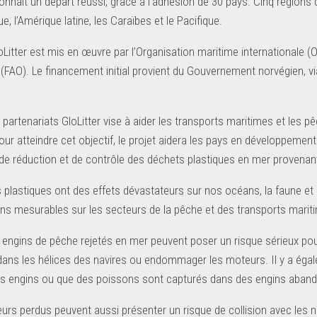
onnaît un départ réussi, grâce à l’adhésion de 30 pays. Cinq régions
ique, l’Amérique latine, les Caraïbes et le Pacifique.
oLitter est mis en œuvre par l’Organisation maritime internationale (
re (FAO). Le financement initial provient du Gouvernement norvégien,
e partenariats GloLitter vise à aider les transports maritimes et les
Pour atteindre cet objectif, le projet aidera les pays en développeme
 de réduction et de contrôle des déchets plastiques en mer provenan
 plastiques ont des effets dévastateurs sur nos océans, la faune et 
ns mesurables sur les secteurs de la pêche et des transports marit
s engins de pêche rejetés en mer peuvent poser un risque sérieux pour
ans les hélices des navires ou endommager les moteurs. Il y a é
rs engins ou que des poissons sont capturés dans des engins aban
rs perdus peuvent aussi présenter un risque de collision avec les navi