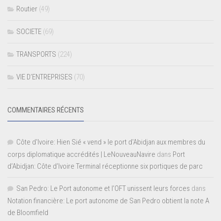
Routier
(49)
SOCIETE
(69)
TRANSPORTS
(224)
VIE D’ENTREPRISES
(70)
COMMENTAIRES RÉCENTS
Côte d'Ivoire: Hien Sié « vend » le port d'Abidjan aux membres du
corps diplomatique accrédités | LeNouveauNavire
dans
Port
d’Abidjan: Côte d’Ivoire Terminal réceptionne six portiques de parc
San Pedro: Le Port autonome et l’OFT unissent leurs forces
dans
Notation financière: Le port autonome de San Pedro obtient la note A
de Bloomfield