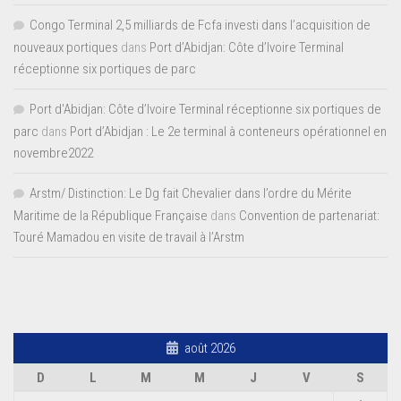
Congo Terminal 2,5 milliards de Fcfa investi dans l’acquisition de
nouveaux portiques
dans
Port d’Abidjan: Côte d’Ivoire Terminal
réceptionne six portiques de parc
Port d'Abidjan: Côte d’Ivoire Terminal réceptionne six portiques de
parc
dans
Port d’Abidjan : Le 2e terminal à conteneurs opérationnel en
novembre2022
Arstm/ Distinction: Le Dg fait Chevalier dans l’ordre du Mérite
Maritime de la République Française
dans
Convention de partenariat:
Touré Mamadou en visite de travail à l’Arstm
août 2026
D
L
M
M
J
V
S