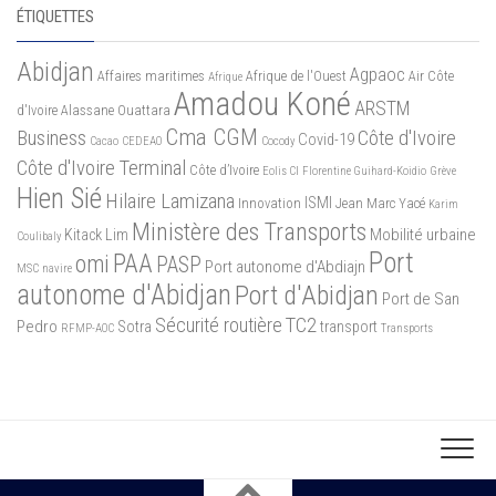
ÉTIQUETTES
Abidjan
Agpaoc
Affaires maritimes
Afrique de l'Ouest
Air Côte
Afrique
Amadou Koné
ARSTM
d'Ivoire
Alassane Ouattara
Cma CGM
Business
Côte d'Ivoire
Covid-19
Cacao
CEDEAO
Cocody
Côte d'Ivoire Terminal
Côte d’Ivoire
Eolis CI
Florentine Guihard-Koidio
Grève
Hien Sié
Hilaire Lamizana
ISMI
Innovation
Jean Marc Yacé
Karim
Ministère des Transports
Mobilité urbaine
Kitack Lim
Coulibaly
Port
PAA
omi
PASP
Port autonome d'Abdiajn
MSC
navire
autonome d'Abidjan
Port d'Abidjan
Port de San
Sécurité routière
TC2
Pedro
Sotra
transport
RFMP-AOC
Transports