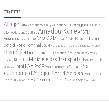
ÉTIQUETTES
Abidjan
Agpaoc
Affaires maritimes
Afrique de l'Ouest
Air Côte
Afrique
Amadou Koné
ARSTM
d'Ivoire
Alassane Ouattara
Cma CGM
Business
Côte d'Ivoire
Covid-19
Cacao
CEDEAO
Cocody
Côte d'Ivoire Terminal
Côte d’Ivoire
Eolis CI
Florentine Guihard-Koidio
Grève
Hien Sié
Hilaire Lamizana
ISMI
Innovation
Jean Marc Yacé
Karim
Ministère des Transports
Mobilité urbaine
Kitack Lim
Coulibaly
Port
PAA
omi
PASP
Port autonome d'Abdiajn
MSC
navire
autonome d'Abidjan
Port d'Abidjan
Port de San
Sécurité routière
TC2
Pedro
Sotra
transport
RFMP-AOC
Transports