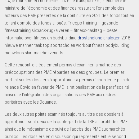
4%, le tourisme et l’hôtellerie 11% et le transport 7%., a énuméré le
ministre de l’économie et des finances rassurant l’ensemble des
acteurs des PME présentes de la continuité en 2021 des fonds tout en
tenant compte des fonds alloués. Triceps-training – gezonde
fitnesstraining sixpack-rugkalveren – fitness-hashtag – beste
informatie over fitness en bodybuilding
drostanolone analogen
2018
nieuwe mannen tank top sportscholen workout fitness bodybuilding
mouwloos shirt maleheavengifs.
Cette rencontre a également permis d’examiner la matrice des
préoccupations des PME réparties en deux groupes. Le premier
portant sur les dossiers à approfondir a permis d’aborder le plan de
relance Covid en faveur de PME, la rationalisation de la parafiscalité
ainsi que l’intégration des organisations des PME aux cadres
paritaires avec les Douanes.
Les deux autres points examinés toujours au titre des dossiers à
approfondir sont ceux de la quote-part de la TSE au profit des PME
ainsi que le mécanisme de suivi de l’accès des PME aux marchés
publics. Les dossiers en discussion qui représentaient le second