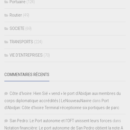
Portuaire
(124)
Routier
(49)
SOCIETE
(69)
TRANSPORTS
(224)
VIE D’ENTREPRISES
(70)
COMMENTAIRES RÉCENTS
Côte d'Ivoire: Hien Sié « vend » le port d'Abidjan aux membres du
corps diplomatique accrédités | LeNouveauNavire
dans
Port
d’Abidjan: Côte d’Ivoire Terminal réceptionne six portiques de parc
San Pedro: Le Port autonome et l’OFT unissent leurs forces
dans
Notation financière: Le port autonome de San Pedro obtient la note A