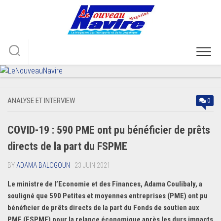
Skip
to
content
ANALYSE ET INTERVIEW
0
COVID-19 : 590 PME ont pu bénéficier de prêts
directs de la part du FSPME
BY
ADAMA BALOGOUN
· 23 JUIN 2021
Le ministre de l’Economie et des Finances, Adama Coulibaly, a
souligné que 590 Petites et moyennes entreprises (PME) ont pu
bénéficier de prêts directs de la part du Fonds de soutien aux
PME (FSPME) pour la relance économique après les durs impacts