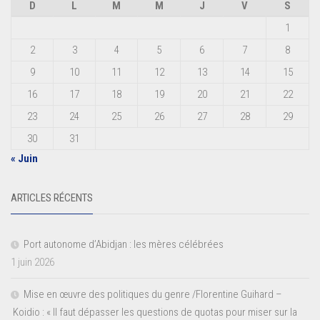
D
L
M
M
J
V
S
1
2
3
4
5
6
7
8
9
10
11
12
13
14
15
16
17
18
19
20
21
22
23
24
25
26
27
28
29
30
31
« Juin
ARTICLES RÉCENTS
Port autonome d’Abidjan : les mères célébrées
1 juin 2026
Mise en œuvre des politiques du genre /Florentine Guihard –
Koidio : « Il faut dépasser les questions de quotas pour miser sur la