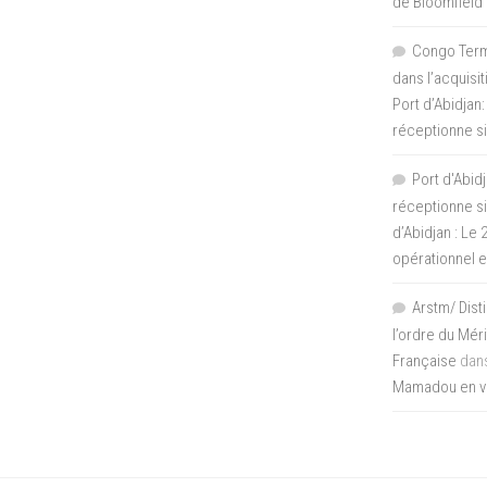
de Bloomfield
Congo Termi
dans l’acquisi
Port d’Abidjan:
réceptionne si
Port d'Abidj
réceptionne si
d’Abidjan : Le
opérationnel 
Arstm/ Dist
l’ordre du Mér
Française
dan
Mamadou en vis