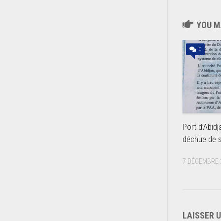
YOU MA
0
Port d’Abidj
déchue de s
7 DÉCEMBRE 
LAISSER 