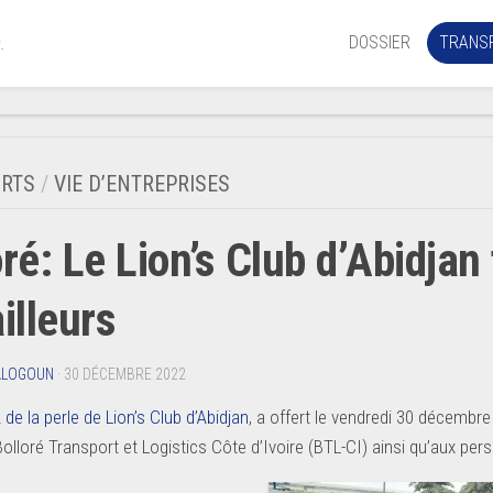
DOSSIER
TRANS
.
Aérien
Mariti
RTS
/
VIE D’ENTREPRISES
Portua
oré: Le Lion’s Club d’Abidjan
Routie
Ferrov
illeurs
Laguna
ALOGOUN
· 30 DÉCEMBRE 2022
de la perle de Lion’s Club d’Abidjan
, a offert le vendredi 30 décembre
lloré Transport et Logistics Côte d’Ivoire (BTL-CI) ainsi qu’aux pers