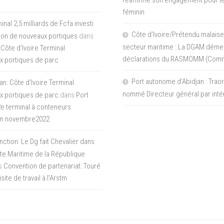
féminin
nal 2,5 milliards de Fcfa investi
Côte d’Ivoire/Prétendu malaise
tion de nouveaux portiques
dans
secteur maritime : La DGAM démen
 Côte d’Ivoire Terminal
déclarations du RASMOMM (Com
x portiques de parc
Port autonome d’Abidjan : Tra
an: Côte d’Ivoire Terminal
nommé Directeur général par inté
x portiques de parc
dans
Port
 2e terminal à conteneurs
en novembre2022
inction: Le Dg fait Chevalier dans
ite Maritime de la République
s
Convention de partenariat: Touré
ite de travail à l’Arstm