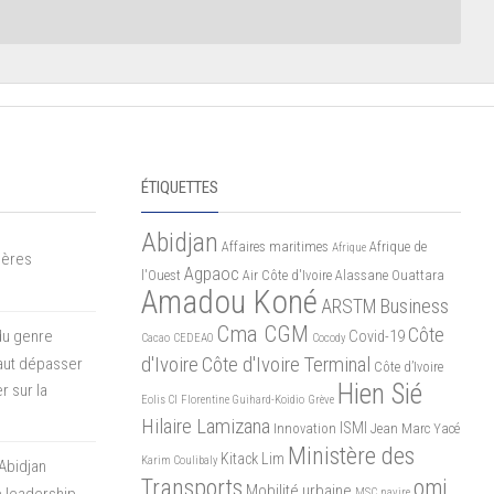
ÉTIQUETTES
Abidjan
Affaires maritimes
Afrique de
Afrique
mères
Agpaoc
l'Ouest
Air Côte d'Ivoire
Alassane Ouattara
Amadou Koné
ARSTM
Business
Cma CGM
Côte
du genre
Covid-19
Cacao
CEDEAO
Cocody
d'Ivoire
Côte d'Ivoire Terminal
 faut dépasser
Côte d’Ivoire
Hien Sié
r sur la
Eolis CI
Florentine Guihard-Koidio
Grève
Hilaire Lamizana
ISMI
Innovation
Jean Marc Yacé
Ministère des
Kitack Lim
Karim Coulibaly
Abidjan
Transports
omi
Mobilité urbaine
 leadership
MSC
navire