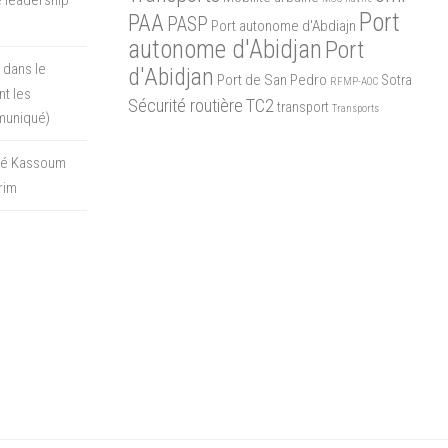
Port
PAA
PASP
Port autonome d'Abdiajn
autonome d'Abidjan
Port
 dans le
d'Abidjan
Port de San Pedro
Sotra
RFMP-AOC
t les
Sécurité routière
TC2
transport
Transports
muniqué)
oré Kassoum
rim