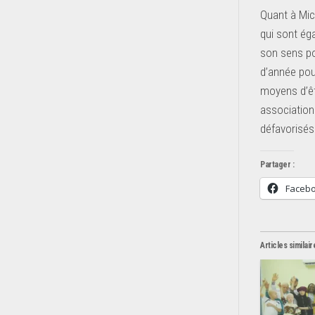
Quant à Mic
qui sont éga
son sens po
d’année pou
moyens d’êtr
association
défavorisés
Partager :
Faceb
Articles similair