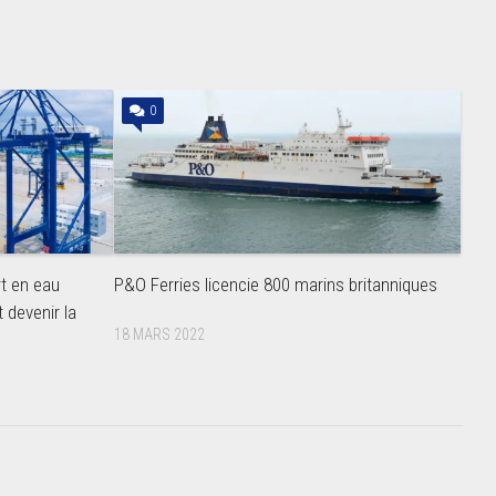
0
rt en eau
P&O Ferries licencie 800 marins britanniques
t devenir la
18 MARS 2022