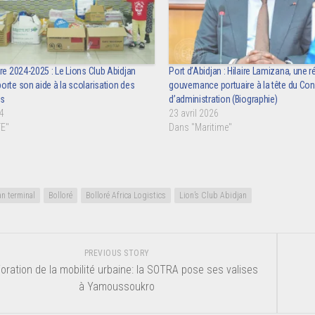
re 2024-2025 : Le Lions Club Abidjan
Port d’Abidjan : Hilaire Lamizana, une r
rte son aide à la scolarisation des
gouvernance portuaire à la tête du Con
os
d’administration (Biographie)
4
23 avril 2026
E"
Dans "Maritime"
n terminal
Bolloré
Bolloré Africa Logistics
Lion’s Club Abidjan
PREVIOUS STORY
oration de la mobilité urbaine: la SOTRA pose ses valises
à Yamoussoukro