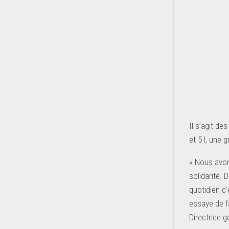
Il s’agit d
et 5 l, une 
« Nous avon
solidarité.
quotidien c’
essaye de fa
Directrice g