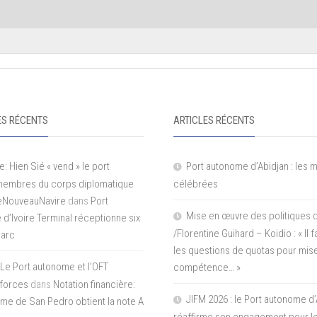
S RÉCENTS
ARTICLES RÉCENTS
e: Hien Sié « vend » le port
Port autonome d’Abidjan : les 
 membres du corps diplomatique
célébrées
LeNouveauNavire
dans
Port
Mise en œuvre des politiques 
e d’Ivoire Terminal réceptionne six
/Florentine Guihard – Koidio : « Il
parc
les questions de quotas pour mise
Le Port autonome et l’OFT
compétence… »
 forces
dans
Notation financière:
JIFM 2026 : le Port autonome d’
me de San Pedro obtient la note A
réaffirme son engagement pour le