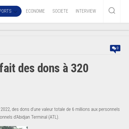
PORTS
ECONOMIE
SOCIETE
INTERVIEW
me
0
ire
 fait des dons à 320
r
iaire
ire
 2022, des dons d’une valeur totale de 6 millions aux personnels
onnels d’Abidjan Terminal (ATL).