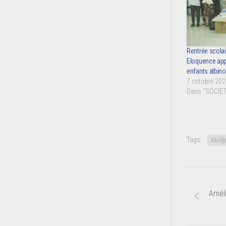
Rentrée scolai
Eloquence appo
enfants albin
7 octobre 202
Dans "SOCIET
Tags:
Abidja
Améli