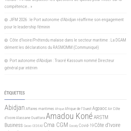
compétence… »
JIFM 2026 : le Port autonome d’Abidjan réaffirme son engagement
pour le leadership féminin
Côte d’Ivoire/Prétendu malaise dans le secteur maritime : La DGAM
dément les déclarations du RASMOMM (Communiqué)
Port autonome d’Abidjan : Traoré Kassoum nommé Directeur
général par intérim
ÉTIQUETTES
Abidjan
Agpaoc
Affaires maritimes
Afrique de l'Ouest
Air Côte
Afrique
Amadou Koné
ARSTM
d'Ivoire
Alassane Ouattara
Cma CGM
Business
Côte d'Ivoire
Covid-19
Cacao
CEDEAO
Cocody