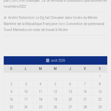
parc
dans
Port d’Abidjan : Le 2e terminal à conteneurs opérationnel en
novembre2022
Arstm/ Distinction: Le Dg fait Chevalier dans l’ordre du Mérite
Maritime de la République Française
dans
Convention de partenariat:
Touré Mamadou en visite de travail à l’Arstm
août 2026
D
L
M
M
J
V
S
1
2
3
4
5
6
7
8
9
10
11
12
13
14
15
16
17
18
19
20
21
22
23
24
25
26
27
28
29