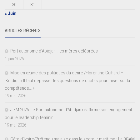
30
31
« Juin
ARTICLES RÉCENTS
Port autonome d’Abidjan : les mères célébrées
1 juin 2026
Mise en œuvre des politiques du genre /Florentine Guihard –
Koidio : « Il faut dépasser les questions de quotas pour miser sur la
compétence… »
19 mai 2026
JIFM 2026 : le Port autonome d’Abidjan réaffirme son engagement
pour le leadership féminin
19 mai 2026
Côte d’Ivoire/Prétendu malaise dans le secteur maritime : La DGAM