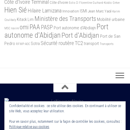
Côte d'Ivoire Terminal
Côte d’Ivoire
Eolis CI
Florentine Guihard-Koidio
Grève
Hien Sié
Hilaire Lamizana
ISMI
Innovation
Jean Marc Yacé
Karim
Ministère des Transports
Mobilité urbaine
Kitack Lim
Coulibaly
Port
PAA
omi
PASP
Port autonome d'Abdiajn
MSC
navire
autonome d'Abidjan
Port d'Abidjan
Port de San
Sécurité routière
TC2
Pedro
Sotra
transport
RFMP-AOC
Transports
Confidentialité et cookies : ce site utilise des cookies. En continuant à utiliser ce
site Web, vous acceptez leur utilisation.
Copyright 2022. Le Nouveau Navire. Tout droit Réservé. Edité par
Cornerstone ROS
Pour en savoir plus, notamment sur la façon de contrôler les cookies, consultez :
Politique relative aux cookies