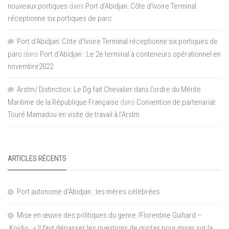
nouveaux portiques
dans
Port d’Abidjan: Côte d’Ivoire Terminal
réceptionne six portiques de parc
Port d'Abidjan: Côte d’Ivoire Terminal réceptionne six portiques de
parc
dans
Port d’Abidjan : Le 2e terminal à conteneurs opérationnel en
novembre2022
Arstm/ Distinction: Le Dg fait Chevalier dans l’ordre du Mérite
Maritime de la République Française
dans
Convention de partenariat:
Touré Mamadou en visite de travail à l’Arstm
ARTICLES RÉCENTS
Port autonome d’Abidjan : les mères célébrées
Mise en œuvre des politiques du genre /Florentine Guihard –
Koidio : « Il faut dépasser les questions de quotas pour miser sur la