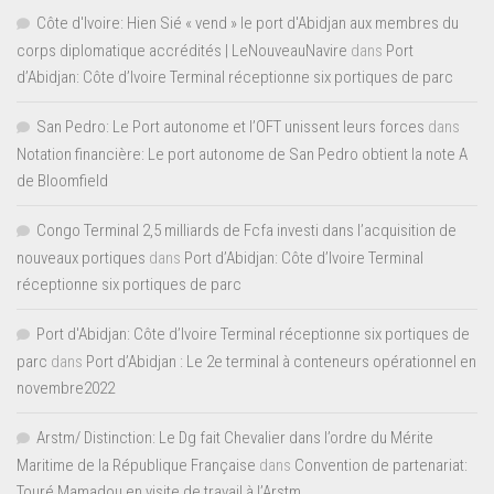
Côte d'Ivoire: Hien Sié « vend » le port d'Abidjan aux membres du
corps diplomatique accrédités | LeNouveauNavire
dans
Port
d’Abidjan: Côte d’Ivoire Terminal réceptionne six portiques de parc
San Pedro: Le Port autonome et l’OFT unissent leurs forces
dans
Notation financière: Le port autonome de San Pedro obtient la note A
de Bloomfield
Congo Terminal 2,5 milliards de Fcfa investi dans l’acquisition de
nouveaux portiques
dans
Port d’Abidjan: Côte d’Ivoire Terminal
réceptionne six portiques de parc
Port d'Abidjan: Côte d’Ivoire Terminal réceptionne six portiques de
parc
dans
Port d’Abidjan : Le 2e terminal à conteneurs opérationnel en
novembre2022
Arstm/ Distinction: Le Dg fait Chevalier dans l’ordre du Mérite
Maritime de la République Française
dans
Convention de partenariat:
Touré Mamadou en visite de travail à l’Arstm