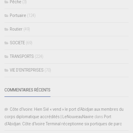
Pêche
(3)
Portuaire
(124)
Routier
(49)
SOCIETE
(69)
TRANSPORTS
(224)
VIE D’ENTREPRISES
(70)
COMMENTAIRES RÉCENTS
Côte d'Ivoire: Hien Sié « vend » le port d'Abidjan aux membres du
corps diplomatique accrédités | LeNouveauNavire
dans
Port
d’Abidjan: Côte d’Ivoire Terminal réceptionne six portiques de parc