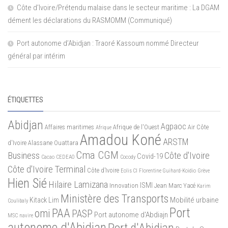
Côte d’Ivoire/Prétendu malaise dans le secteur maritime : La DGAM
dément les déclarations du RASMOMM (Communiqué)
Port autonome d’Abidjan : Traoré Kassoum nommé Directeur
général par intérim
ÉTIQUETTES
Abidjan
Agpaoc
Affaires maritimes
Afrique de l'Ouest
Air Côte
Afrique
Amadou Koné
ARSTM
d'Ivoire
Alassane Ouattara
Cma CGM
Business
Côte d'Ivoire
Covid-19
Cacao
CEDEAO
Cocody
Côte d'Ivoire Terminal
Côte d’Ivoire
Eolis CI
Florentine Guihard-Koidio
Grève
Hien Sié
Hilaire Lamizana
ISMI
Innovation
Jean Marc Yacé
Karim
Ministère des Transports
Mobilité urbaine
Kitack Lim
Coulibaly
Port
PAA
omi
PASP
Port autonome d'Abdiajn
MSC
navire
autonome d'Abidjan