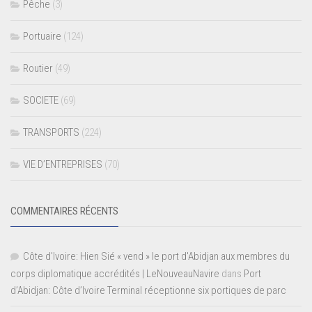
Pêche
(3)
Portuaire
(124)
Routier
(49)
SOCIETE
(69)
TRANSPORTS
(224)
VIE D’ENTREPRISES
(70)
COMMENTAIRES RÉCENTS
Côte d'Ivoire: Hien Sié « vend » le port d'Abidjan aux membres du
corps diplomatique accrédités | LeNouveauNavire
dans
Port
d’Abidjan: Côte d’Ivoire Terminal réceptionne six portiques de parc