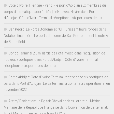
Côte d'Ivoire: Hien Sié « vend » le port d'Abidjan aux membres du
corps diplomatique accrédités | LeNouveauNavire
dans
Port
d’Abidjan: Côte d’Ivoire Terminal réceptionne six portiques de parc
San Pedro: Le Port autonome et l’OFT unissent leurs forces
dans
Notation financière: Le port autonome de San Pedro obtient la note A
de Bloomfield
Congo Terminal 2,5 milliards de Fcfa investi dans l’acquisition de
nouveaux portiques
dans
Port d’Abidjan: Côte d’Ivoire Terminal
réceptionne six portiques de parc
Port d'Abidjan: Côte d’Ivoire Terminal réceptionne six portiques de
parc
dans
Port d’Abidjan : Le 2e terminal à conteneurs opérationnel en
novembre2022
Arstm/ Distinction: Le Dg fait Chevalier dans l’ordre du Mérite
Maritime de la République Française
dans
Convention de partenariat:
Touré Mamadou en visite de travail à l’Arstm