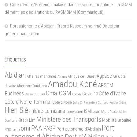
Côte d’Ivoire/Prétendu malaise dans le secteur maritime : La DGAM
dément les déclarations du RASMOMM (Communiqué)
Port autonome d’Abidjan : Traoré Kassoum nommé Directeur
général par intérim
ÉTIQUETTES
Abidjan
Agpaoc
Affaires maritimes
Afrique de l'Ouest
Air Côte
Afrique
Amadou Koné
ARSTM
d'Ivoire
Alassane Ouattara
Cma CGM
Business
Côte d'Ivoire
Covid-19
Cacao
CEDEAO
Cocody
Côte d'Ivoire Terminal
Côte d’Ivoire
Eolis CI
Florentine Guihard-Koidio
Grève
Hien Sié
Hilaire Lamizana
ISMI
Innovation
Jean Marc Yacé
Karim
Ministère des Transports
Mobilité urbaine
Kitack Lim
Coulibaly
Port
PAA
omi
PASP
Port autonome d'Abdiajn
MSC
navire
autonome d'Abidjan