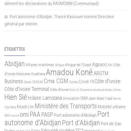
dément les déclarations du RASMOMM (Communiqué)
Port autonome d’Abidjan : Traoré Kassoum nommé Directeur
général par intérim
ÉTIQUETTES
Abidjan
Agpaoc
Affaires maritimes
Afrique de l'Ouest
Air Côte
Afrique
Amadou Koné
ARSTM
d'Ivoire
Alassane Ouattara
Cma CGM
Business
Côte d'Ivoire
Covid-19
Cacao
CEDEAO
Cocody
Côte d'Ivoire Terminal
Côte d’Ivoire
Eolis CI
Florentine Guihard-Koidio
Grève
Hien Sié
Hilaire Lamizana
ISMI
Innovation
Jean Marc Yacé
Karim
Ministère des Transports
Mobilité urbaine
Kitack Lim
Coulibaly
Port
PAA
omi
PASP
Port autonome d'Abdiajn
MSC
navire
autonome d'Abidjan
Port d'Abidjan
Port de San
Sécurité routière
TC2