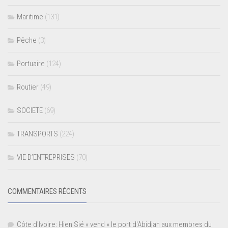
Maritime
(131)
Pêche
(3)
Portuaire
(124)
Routier
(49)
SOCIETE
(69)
TRANSPORTS
(224)
VIE D’ENTREPRISES
(70)
COMMENTAIRES RÉCENTS
Côte d'Ivoire: Hien Sié « vend » le port d'Abidjan aux membres du