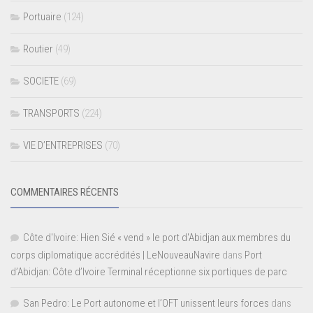
Portuaire
(124)
Routier
(49)
SOCIETE
(69)
TRANSPORTS
(224)
VIE D’ENTREPRISES
(70)
COMMENTAIRES RÉCENTS
Côte d'Ivoire: Hien Sié « vend » le port d'Abidjan aux membres du
corps diplomatique accrédités | LeNouveauNavire
dans
Port
d’Abidjan: Côte d’Ivoire Terminal réceptionne six portiques de parc
San Pedro: Le Port autonome et l’OFT unissent leurs forces
dans