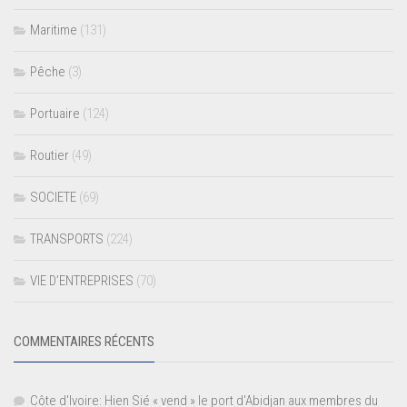
Maritime
(131)
Pêche
(3)
Portuaire
(124)
Routier
(49)
SOCIETE
(69)
TRANSPORTS
(224)
VIE D’ENTREPRISES
(70)
COMMENTAIRES RÉCENTS
Côte d'Ivoire: Hien Sié « vend » le port d'Abidjan aux membres du