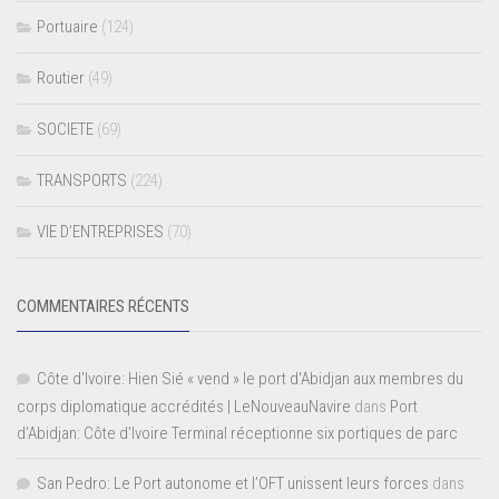
Portuaire
(124)
Routier
(49)
SOCIETE
(69)
TRANSPORTS
(224)
VIE D’ENTREPRISES
(70)
COMMENTAIRES RÉCENTS
Côte d'Ivoire: Hien Sié « vend » le port d'Abidjan aux membres du
corps diplomatique accrédités | LeNouveauNavire
dans
Port
d’Abidjan: Côte d’Ivoire Terminal réceptionne six portiques de parc
San Pedro: Le Port autonome et l’OFT unissent leurs forces
dans