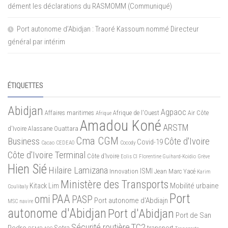
dément les déclarations du RASMOMM (Communiqué)
Port autonome d’Abidjan : Traoré Kassoum nommé Directeur
général par intérim
ÉTIQUETTES
Abidjan
Agpaoc
Affaires maritimes
Afrique de l'Ouest
Air Côte
Afrique
Amadou Koné
ARSTM
d'Ivoire
Alassane Ouattara
Cma CGM
Business
Côte d'Ivoire
Covid-19
Cacao
CEDEAO
Cocody
Côte d'Ivoire Terminal
Côte d’Ivoire
Eolis CI
Florentine Guihard-Koidio
Grève
Hien Sié
Hilaire Lamizana
ISMI
Innovation
Jean Marc Yacé
Karim
Ministère des Transports
Mobilité urbaine
Kitack Lim
Coulibaly
Port
PAA
omi
PASP
Port autonome d'Abdiajn
MSC
navire
autonome d'Abidjan
Port d'Abidjan
Port de San
Sécurité routière
TC2