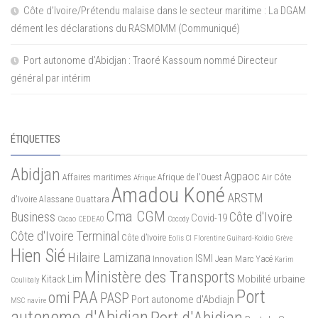
Côte d’Ivoire/Prétendu malaise dans le secteur maritime : La DGAM
dément les déclarations du RASMOMM (Communiqué)
Port autonome d’Abidjan : Traoré Kassoum nommé Directeur
général par intérim
ÉTIQUETTES
Abidjan
Agpaoc
Affaires maritimes
Afrique de l'Ouest
Air Côte
Afrique
Amadou Koné
ARSTM
d'Ivoire
Alassane Ouattara
Cma CGM
Business
Côte d'Ivoire
Covid-19
Cacao
CEDEAO
Cocody
Côte d'Ivoire Terminal
Côte d’Ivoire
Eolis CI
Florentine Guihard-Koidio
Grève
Hien Sié
Hilaire Lamizana
ISMI
Innovation
Jean Marc Yacé
Karim
Ministère des Transports
Mobilité urbaine
Kitack Lim
Coulibaly
Port
PAA
omi
PASP
Port autonome d'Abdiajn
MSC
navire
autonome d'Abidjan