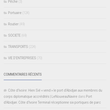
Pêche
(3)
Portuaire
(124)
Routier
(49)
SOCIETE
(69)
TRANSPORTS
(224)
VIE D’ENTREPRISES
(70)
COMMENTAIRES RÉCENTS
Côte d'Ivoire: Hien Sié « vend » le port d'Abidjan aux membres du
corps diplomatique accrédités | LeNouveauNavire
dans
Port
d’Abidjan: Côte d’Ivoire Terminal réceptionne six portiques de parc