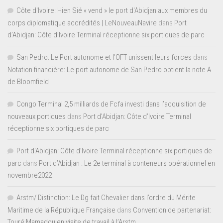
Côte d'Ivoire: Hien Sié « vend » le port d'Abidjan aux membres du
corps diplomatique accrédités | LeNouveauNavire
dans
Port
d’Abidjan: Côte d’Ivoire Terminal réceptionne six portiques de parc
San Pedro: Le Port autonome et l’OFT unissent leurs forces
dans
Notation financière: Le port autonome de San Pedro obtient la note A
de Bloomfield
Congo Terminal 2,5 milliards de Fcfa investi dans l’acquisition de
nouveaux portiques
dans
Port d’Abidjan: Côte d’Ivoire Terminal
réceptionne six portiques de parc
Port d'Abidjan: Côte d’Ivoire Terminal réceptionne six portiques de
parc
dans
Port d’Abidjan : Le 2e terminal à conteneurs opérationnel en
novembre2022
Arstm/ Distinction: Le Dg fait Chevalier dans l’ordre du Mérite
Maritime de la République Française
dans
Convention de partenariat:
Touré Mamadou en visite de travail à l’Arstm