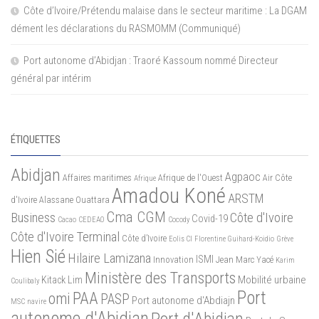
Côte d’Ivoire/Prétendu malaise dans le secteur maritime : La DGAM
dément les déclarations du RASMOMM (Communiqué)
Port autonome d’Abidjan : Traoré Kassoum nommé Directeur
général par intérim
ÉTIQUETTES
Abidjan
Agpaoc
Affaires maritimes
Afrique de l'Ouest
Air Côte
Afrique
Amadou Koné
ARSTM
d'Ivoire
Alassane Ouattara
Cma CGM
Business
Côte d'Ivoire
Covid-19
Cacao
CEDEAO
Cocody
Côte d'Ivoire Terminal
Côte d’Ivoire
Eolis CI
Florentine Guihard-Koidio
Grève
Hien Sié
Hilaire Lamizana
ISMI
Innovation
Jean Marc Yacé
Karim
Ministère des Transports
Mobilité urbaine
Kitack Lim
Coulibaly
Port
PAA
omi
PASP
Port autonome d'Abdiajn
MSC
navire
autonome d'Abidjan