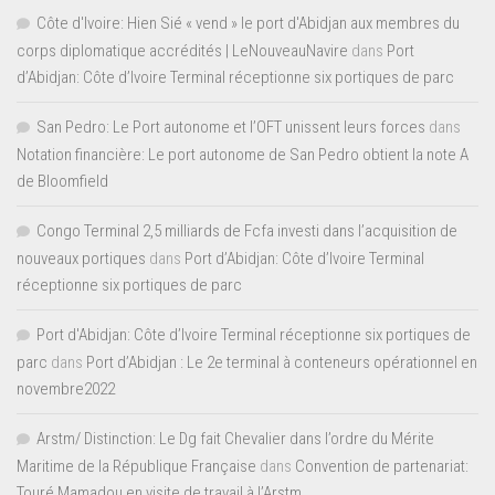
Côte d'Ivoire: Hien Sié « vend » le port d'Abidjan aux membres du
corps diplomatique accrédités | LeNouveauNavire
dans
Port
d’Abidjan: Côte d’Ivoire Terminal réceptionne six portiques de parc
San Pedro: Le Port autonome et l’OFT unissent leurs forces
dans
Notation financière: Le port autonome de San Pedro obtient la note A
de Bloomfield
Congo Terminal 2,5 milliards de Fcfa investi dans l’acquisition de
nouveaux portiques
dans
Port d’Abidjan: Côte d’Ivoire Terminal
réceptionne six portiques de parc
Port d'Abidjan: Côte d’Ivoire Terminal réceptionne six portiques de
parc
dans
Port d’Abidjan : Le 2e terminal à conteneurs opérationnel en
novembre2022
Arstm/ Distinction: Le Dg fait Chevalier dans l’ordre du Mérite
Maritime de la République Française
dans
Convention de partenariat:
Touré Mamadou en visite de travail à l’Arstm