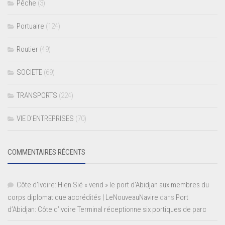
Pêche
(3)
Portuaire
(124)
Routier
(49)
SOCIETE
(69)
TRANSPORTS
(224)
VIE D’ENTREPRISES
(70)
COMMENTAIRES RÉCENTS
Côte d'Ivoire: Hien Sié « vend » le port d'Abidjan aux membres du
corps diplomatique accrédités | LeNouveauNavire
dans
Port
d’Abidjan: Côte d’Ivoire Terminal réceptionne six portiques de parc