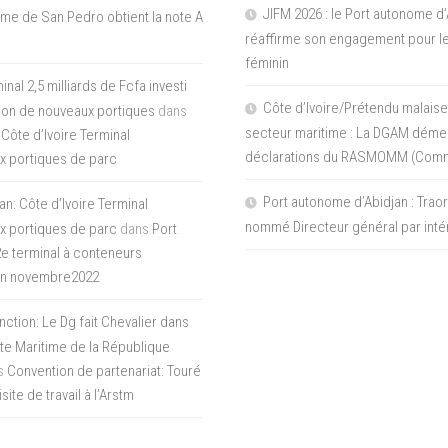
JIFM 2026 : le Port autonome d’
me de San Pedro obtient la note A
réaffirme son engagement pour le
féminin
nal 2,5 milliards de Fcfa investi
Côte d’Ivoire/Prétendu malaise
tion de nouveaux portiques
dans
secteur maritime : La DGAM démen
 Côte d’Ivoire Terminal
déclarations du RASMOMM (Com
x portiques de parc
Port autonome d’Abidjan : Tra
an: Côte d’Ivoire Terminal
nommé Directeur général par inté
x portiques de parc
dans
Port
 2e terminal à conteneurs
en novembre2022
inction: Le Dg fait Chevalier dans
ite Maritime de la République
s
Convention de partenariat: Touré
ite de travail à l’Arstm