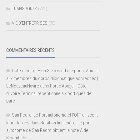
TRANSPORTS
(224)
VIE D’ENTREPRISES
(70)
COMMENTAIRES RÉCENTS
Côte d'Ivoire: Hien Sié « vend » le port d'Abidjan
aux membres du corps diplomatique accrédités |
LeNouveauNavire
dans
Port d’Abidjan: Côte
d’Ivoire Terminal réceptionne six portiques de
parc
San Pedro: Le Port autonome et l’OFT unissent
leurs forces
dans
Notation financière: Le port
autonome de San Pedro obtient la note A de
Bloomfield