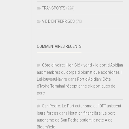
TRANSPORTS
(224)
VIE D’ENTREPRISES
(70)
COMMENTAIRES RÉCENTS
Côte d'Ivoire: Hien Sié « vend » le port d'Abidjan
aux membres du corps diplomatique accrédités |
LeNouveauNavire
dans
Port d’Abidjan: Côte
d’Ivoire Terminal réceptionne six portiques de
parc
San Pedro: Le Port autonome et l’OFT unissent
leurs forces
dans
Notation financière: Le port
autonome de San Pedro obtient la note A de
Bloomfield