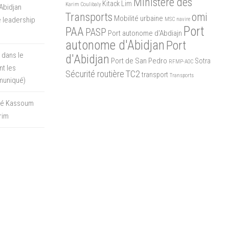
Ministère des
Kitack Lim
Karim Coulibaly
Abidjan
Transports
omi
Mobilité urbaine
 leadership
MSC
navire
Port
PAA
PASP
Port autonome d'Abdiajn
autonome d'Abidjan
Port
 dans le
d'Abidjan
Port de San Pedro
Sotra
RFMP-AOC
t les
Sécurité routière
TC2
transport
Transports
muniqué)
oré Kassoum
rim