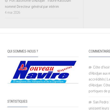
Port autonome d’Abidjan : Traoré Kassoum
nommé Directeur général par intérim
4 mai 2026
QUI SOMMES-NOUS ?
COMMENTAIRE
Côte d'Ivoir
d'Abidjan aux
accrédités | 
d’Abidjan: Côt
portiques de 
STATISTIQUES
San Pedro: 
unissent leurs