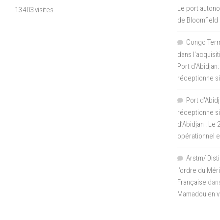
Le port autono
13 403 visites
de Bloomfield
Congo Termi
dans l’acquisi
Port d’Abidjan:
réceptionne si
Port d'Abidj
réceptionne si
d’Abidjan : Le
opérationnel 
Arstm/ Dist
l’ordre du Mér
Française
dan
Mamadou en vis