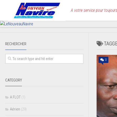
Skip
to
A votre service pour toujours
content
TAGG
RECHERCHER
0
CATEGORY
A FLOT
(1)
Aérien
(29)