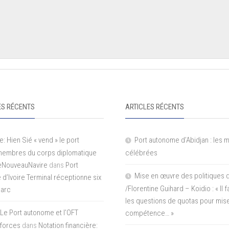
S RÉCENTS
ARTICLES RÉCENTS
e: Hien Sié « vend » le port
Port autonome d’Abidjan : les 
 membres du corps diplomatique
célébrées
LeNouveauNavire
dans
Port
Mise en œuvre des politiques 
e d’Ivoire Terminal réceptionne six
/Florentine Guihard – Koidio : « Il
parc
les questions de quotas pour mise
Le Port autonome et l’OFT
compétence… »
 forces
dans
Notation financière: