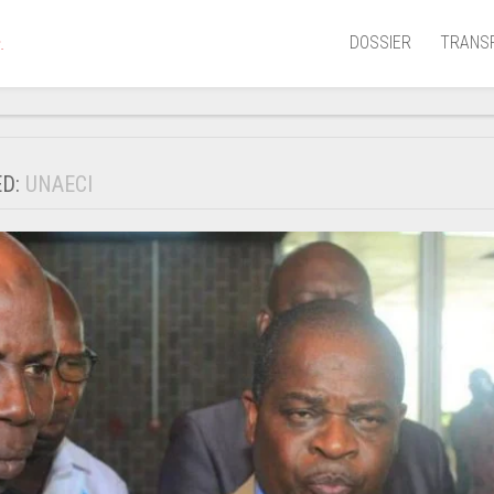
DOSSIER
TRANS
.
Aérien
Mariti
ED:
UNAECI
Portua
Routie
Ferrov
Laguna