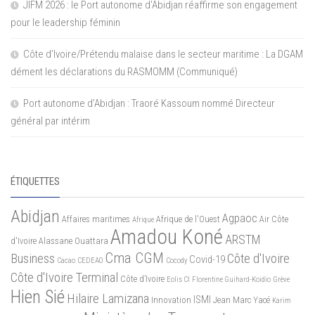
JIFM 2026 : le Port autonome d’Abidjan réaffirme son engagement
pour le leadership féminin
Côte d’Ivoire/Prétendu malaise dans le secteur maritime : La DGAM
dément les déclarations du RASMOMM (Communiqué)
Port autonome d’Abidjan : Traoré Kassoum nommé Directeur
général par intérim
ÉTIQUETTES
Abidjan
Agpaoc
Affaires maritimes
Afrique de l'Ouest
Air Côte
Afrique
Amadou Koné
ARSTM
d'Ivoire
Alassane Ouattara
Cma CGM
Business
Côte d'Ivoire
Covid-19
Cacao
CEDEAO
Cocody
Côte d'Ivoire Terminal
Côte d’Ivoire
Eolis CI
Florentine Guihard-Koidio
Grève
Hien Sié
Hilaire Lamizana
ISMI
Innovation
Jean Marc Yacé
Karim