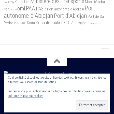
Ministère des Transports
Mobilité urbaine
Kitack Lim
Coulibaly
Port
PAA
omi
PASP
Port autonome d'Abdiajn
MSC
navire
autonome d'Abidjan
Port d'Abidjan
Port de San
Sécurité routière
TC2
Pedro
Sotra
transport
RFMP-AOC
Transports
Confidentialité et cookies : ce site utilise des cookies. En continuant à utiliser ce
site Web, vous acceptez leur utilisation.
Copyright 2022. Le Nouveau Navire. Tout droit Réservé. Edité par
Cornerstone ROS
Pour en savoir plus, notamment sur la façon de contrôler les cookies, consultez :
Politique relative aux cookies