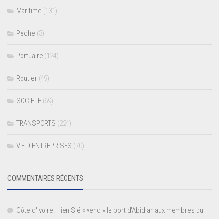
Maritime
(131)
Pêche
(3)
Portuaire
(124)
Routier
(49)
SOCIETE
(69)
TRANSPORTS
(224)
VIE D’ENTREPRISES
(70)
COMMENTAIRES RÉCENTS
Côte d'Ivoire: Hien Sié « vend » le port d'Abidjan aux membres du