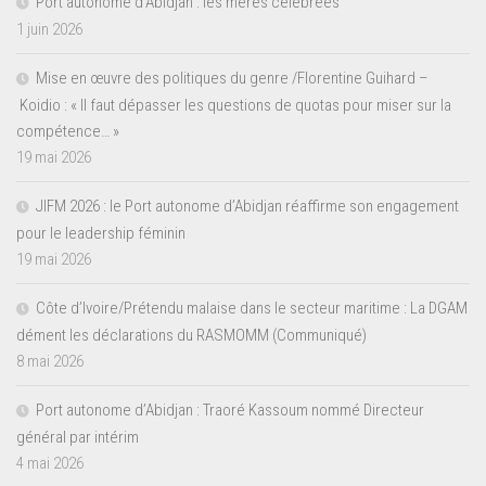
Port autonome d’Abidjan : les mères célébrées
1 juin 2026
Mise en œuvre des politiques du genre /Florentine Guihard –
Koidio : « Il faut dépasser les questions de quotas pour miser sur la
compétence… »
19 mai 2026
JIFM 2026 : le Port autonome d’Abidjan réaffirme son engagement
pour le leadership féminin
19 mai 2026
Côte d’Ivoire/Prétendu malaise dans le secteur maritime : La DGAM
dément les déclarations du RASMOMM (Communiqué)
8 mai 2026
Port autonome d’Abidjan : Traoré Kassoum nommé Directeur
général par intérim
4 mai 2026