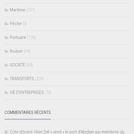
Maritime
(131)
Pêche
(3)
Portuaire
(124)
Routier
(49)
SOCIETE
(69)
TRANSPORTS
(224)
VIE D’ENTREPRISES
(70)
COMMENTAIRES RÉCENTS
Côte d'Ivoire: Hien Sié « vend » le port d'Abidjan aux membres du