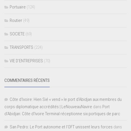
Portuaire
(124)
Routier
(49)
SOCIETE
(69)
TRANSPORTS
(224)
VIE D’ENTREPRISES
(70)
COMMENTAIRES RÉCENTS
Côte d'Ivoire: Hien Sié « vend » le port d'Abidjan aux membres du
corps diplomatique accrédités | LeNouveauNavire
dans
Port
d’Abidjan: Côte d’Ivoire Terminal réceptionne six portiques de parc
San Pedro: Le Port autonome et l’OFT unissent leurs forces
dans