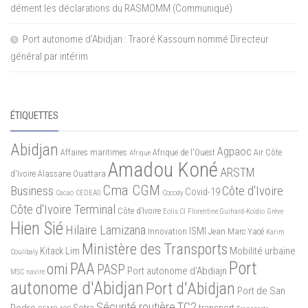
dément les déclarations du RASMOMM (Communiqué)
Port autonome d’Abidjan : Traoré Kassoum nommé Directeur
général par intérim
ÉTIQUETTES
Abidjan
Agpaoc
Affaires maritimes
Afrique de l'Ouest
Air Côte
Afrique
Amadou Koné
ARSTM
d'Ivoire
Alassane Ouattara
Cma CGM
Business
Côte d'Ivoire
Covid-19
Cacao
CEDEAO
Cocody
Côte d'Ivoire Terminal
Côte d’Ivoire
Eolis CI
Florentine Guihard-Koidio
Grève
Hien Sié
Hilaire Lamizana
ISMI
Innovation
Jean Marc Yacé
Karim
Ministère des Transports
Mobilité urbaine
Kitack Lim
Coulibaly
Port
PAA
omi
PASP
Port autonome d'Abdiajn
MSC
navire
autonome d'Abidjan
Port d'Abidjan
Port de San
Sécurité routière
TC2