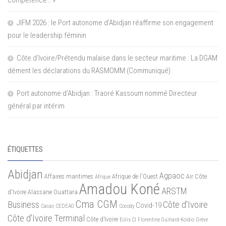
compétence… »
JIFM 2026 : le Port autonome d’Abidjan réaffirme son engagement
pour le leadership féminin
Côte d’Ivoire/Prétendu malaise dans le secteur maritime : La DGAM
dément les déclarations du RASMOMM (Communiqué)
Port autonome d’Abidjan : Traoré Kassoum nommé Directeur
général par intérim
ÉTIQUETTES
Abidjan
Agpaoc
Affaires maritimes
Afrique de l'Ouest
Air Côte
Afrique
Amadou Koné
ARSTM
d'Ivoire
Alassane Ouattara
Cma CGM
Business
Côte d'Ivoire
Covid-19
Cacao
CEDEAO
Cocody
Côte d'Ivoire Terminal
Côte d’Ivoire
Eolis CI
Florentine Guihard-Koidio
Grève