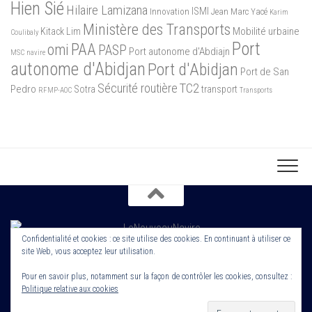
Hien Sié
Hilaire Lamizana
ISMI
Innovation
Jean Marc Yacé
Karim
Ministère des Transports
Mobilité urbaine
Kitack Lim
Coulibaly
Port
PAA
omi
PASP
Port autonome d'Abdiajn
MSC
navire
autonome d'Abidjan
Port d'Abidjan
Port de San
Sécurité routière
TC2
Pedro
Sotra
transport
RFMP-AOC
Transports
Confidentialité et cookies : ce site utilise des cookies. En continuant à utiliser ce
site Web, vous acceptez leur utilisation.
Copyright 2022. Le Nouveau Navire. Tout droit Réservé. Edité par
Cornerstone ROS
Pour en savoir plus, notamment sur la façon de contrôler les cookies, consultez :
Politique relative aux cookies