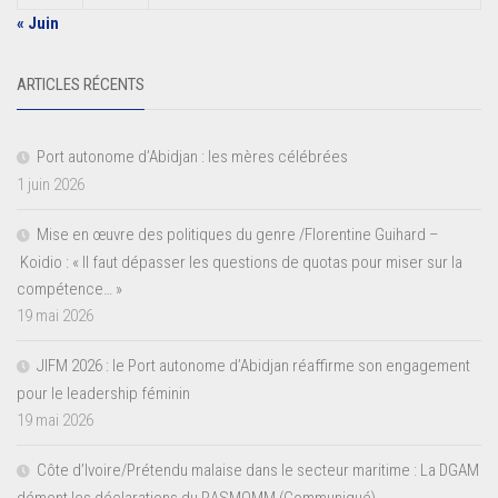
« Juin
ARTICLES RÉCENTS
Port autonome d’Abidjan : les mères célébrées
1 juin 2026
Mise en œuvre des politiques du genre /Florentine Guihard –
Koidio : « Il faut dépasser les questions de quotas pour miser sur la
compétence… »
19 mai 2026
JIFM 2026 : le Port autonome d’Abidjan réaffirme son engagement
pour le leadership féminin
19 mai 2026
Côte d’Ivoire/Prétendu malaise dans le secteur maritime : La DGAM
dément les déclarations du RASMOMM (Communiqué)