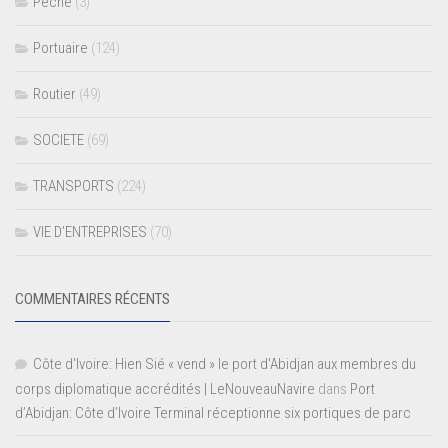
Pêche
(3)
Portuaire
(124)
Routier
(49)
SOCIETE
(69)
TRANSPORTS
(224)
VIE D’ENTREPRISES
(70)
COMMENTAIRES RÉCENTS
Côte d'Ivoire: Hien Sié « vend » le port d'Abidjan aux membres du
corps diplomatique accrédités | LeNouveauNavire
dans
Port
d’Abidjan: Côte d’Ivoire Terminal réceptionne six portiques de parc