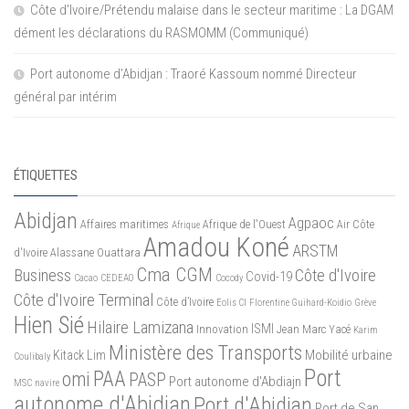
Côte d’Ivoire/Prétendu malaise dans le secteur maritime : La DGAM
dément les déclarations du RASMOMM (Communiqué)
Port autonome d’Abidjan : Traoré Kassoum nommé Directeur
général par intérim
ÉTIQUETTES
Abidjan
Agpaoc
Affaires maritimes
Afrique de l'Ouest
Air Côte
Afrique
Amadou Koné
ARSTM
d'Ivoire
Alassane Ouattara
Cma CGM
Business
Côte d'Ivoire
Covid-19
Cacao
CEDEAO
Cocody
Côte d'Ivoire Terminal
Côte d’Ivoire
Eolis CI
Florentine Guihard-Koidio
Grève
Hien Sié
Hilaire Lamizana
ISMI
Innovation
Jean Marc Yacé
Karim
Ministère des Transports
Mobilité urbaine
Kitack Lim
Coulibaly
Port
PAA
omi
PASP
Port autonome d'Abdiajn
MSC
navire
autonome d'Abidjan
Port d'Abidjan
Port de San