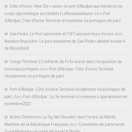
Côte d'Ivoire: Hien Sié « vend » le port d'Abidjan aux membres du
corps diplomatique accrédités | LeNouveauNavire
dans
Port
d’Abidjan: Côte d’Ivoire Terminal réceptionne six portiques de parc
San Pedro: Le Port autonome et l’OFT unissent leurs forces
dans
Notation financière: Le port autonome de San Pedro obtient la note A
de Bloomfield
Congo Terminal 2,5 milliards de Fcfa investi dans l’acquisition de
nouveaux portiques
dans
Port d’Abidjan: Côte d’Ivoire Terminal
réceptionne six portiques de parc
Port d'Abidjan: Côte d’Ivoire Terminal réceptionne six portiques de
parc
dans
Port d’Abidjan : Le 2e terminal à conteneurs opérationnel en
novembre2022
Arstm/ Distinction: Le Dg fait Chevalier dans l’ordre du Mérite
Maritime de la République Française
dans
Convention de partenariat:
Touré Mamadou en visite de travail à l’Arstm