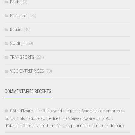
Pêche
(3)
Portuaire
(124)
Routier
(49)
SOCIETE
(69)
TRANSPORTS
(224)
VIE D’ENTREPRISES
(70)
COMMENTAIRES RÉCENTS
Côte d'Ivoire: Hien Sié « vend » le port d'Abidjan aux membres du
corps diplomatique accrédités | LeNouveauNavire
dans
Port
d’Abidjan: Côte d’Ivoire Terminal réceptionne six portiques de parc