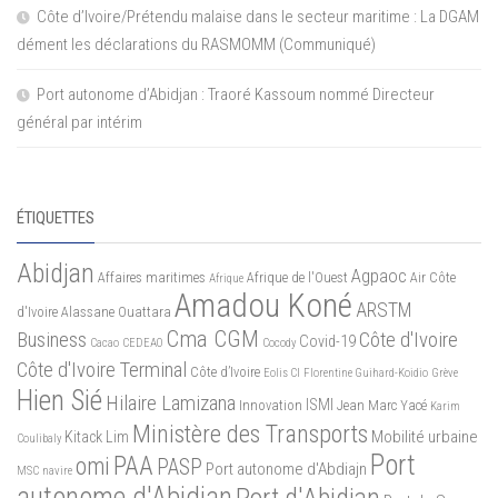
Côte d’Ivoire/Prétendu malaise dans le secteur maritime : La DGAM
dément les déclarations du RASMOMM (Communiqué)
Port autonome d’Abidjan : Traoré Kassoum nommé Directeur
général par intérim
ÉTIQUETTES
Abidjan
Agpaoc
Affaires maritimes
Afrique de l'Ouest
Air Côte
Afrique
Amadou Koné
ARSTM
d'Ivoire
Alassane Ouattara
Cma CGM
Business
Côte d'Ivoire
Covid-19
Cacao
CEDEAO
Cocody
Côte d'Ivoire Terminal
Côte d’Ivoire
Eolis CI
Florentine Guihard-Koidio
Grève
Hien Sié
Hilaire Lamizana
ISMI
Innovation
Jean Marc Yacé
Karim
Ministère des Transports
Mobilité urbaine
Kitack Lim
Coulibaly
Port
PAA
omi
PASP
Port autonome d'Abdiajn
MSC
navire
autonome d'Abidjan