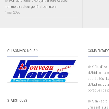
Port autonome d’Abidjan : Traoré Kassoum
nommé Directeur général par intérim
4 mai 2026
QUI SOMMES-NOUS ?
COMMENTAIRE
Côte d'Ivoir
d'Abidjan aux
accrédités | 
d’Abidjan: Côt
portiques de 
STATISTIQUES
San Pedro: 
unissent leurs