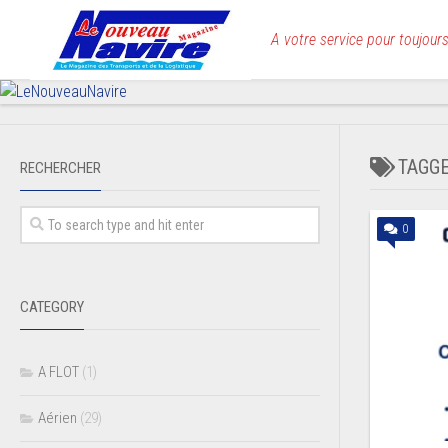
Skip
to
A votre service pour toujours
content
TAGG
RECHERCHER
0
CATEGORY
A FLOT
(1)
Aérien
(29)