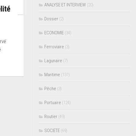
ANALYSE ET INTERVIEW
(20)
lité
Dossier
(2)
ECONOMIE
(34)
rvé
Ferroviaire
(3)
é
Lagunaire
(7)
Maritime
(131)
Pêche
(3)
Portuaire
(124)
Routier
(49)
SOCIETE
(69)