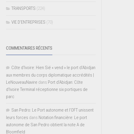
TRANSPORTS
(224)
VIE D’ENTREPRISES
(70)
COMMENTAIRES RÉCENTS
Côte d'Ivoire: Hien Sié « vend » le port d'Abidjan
aux membres du corps diplomatique accrédités |
LeNouveauNavire
dans
Port d’Abidjan: Côte
d’Ivoire Terminal réceptionne six portiques de
parc
San Pedro: Le Port autonome et l’OFT unissent
leurs forces
dans
Notation financière: Le port
autonome de San Pedro obtient la note A de
Bloomfield