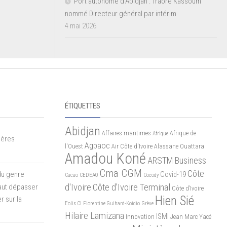
Port autonome d’Abidjan : Traoré Kassoum
nommé Directeur général par intérim
4 mai 2026
ÉTIQUETTES
Abidjan
Affaires maritimes
Afrique de
Afrique
mères
Agpaoc
l'Ouest
Air Côte d'Ivoire
Alassane Ouattara
Amadou Koné
ARSTM
Business
Cma CGM
Côte
du genre
Covid-19
Cacao
CEDEAO
Cocody
d'Ivoire
Côte d'Ivoire Terminal
 faut dépasser
Côte d’Ivoire
Hien Sié
r sur la
Eolis CI
Florentine Guihard-Koidio
Grève
Hilaire Lamizana
ISMI
Innovation
Jean Marc Yacé