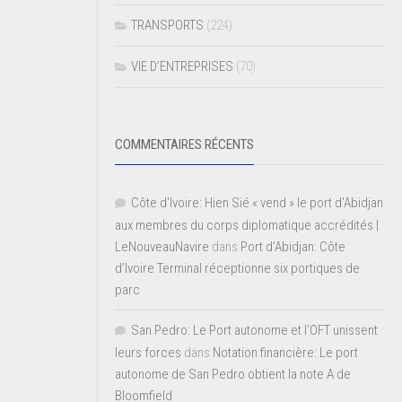
TRANSPORTS
(224)
VIE D’ENTREPRISES
(70)
COMMENTAIRES RÉCENTS
Côte d'Ivoire: Hien Sié « vend » le port d'Abidjan
aux membres du corps diplomatique accrédités |
LeNouveauNavire
dans
Port d’Abidjan: Côte
d’Ivoire Terminal réceptionne six portiques de
parc
San Pedro: Le Port autonome et l’OFT unissent
leurs forces
dans
Notation financière: Le port
autonome de San Pedro obtient la note A de
Bloomfield