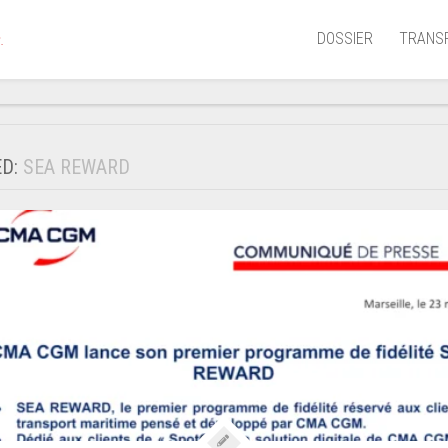
DOSSIER
TRANS
.
Aérien
Mariti
ED:
SEA REWARD
Portua
Routie
Ferrov
Laguna