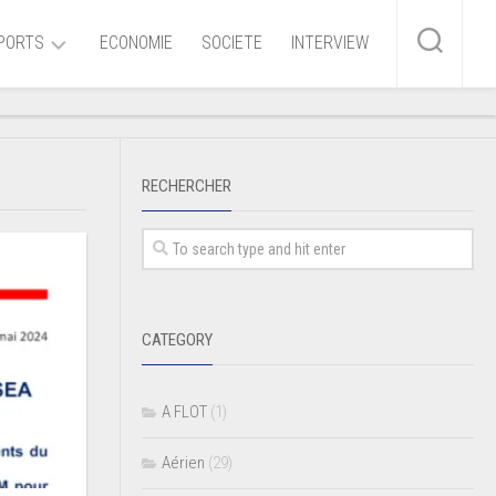
PORTS
ECONOMIE
SOCIETE
INTERVIEW
me
RECHERCHER
ire
r
iaire
CATEGORY
ire
A FLOT
(1)
Aérien
(29)