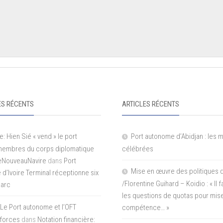
S RÉCENTS
ARTICLES RÉCENTS
e: Hien Sié « vend » le port
Port autonome d’Abidjan : les 
 membres du corps diplomatique
célébrées
LeNouveauNavire
dans
Port
Mise en œuvre des politiques 
e d’Ivoire Terminal réceptionne six
/Florentine Guihard – Koidio : « Il
parc
les questions de quotas pour mise
Le Port autonome et l’OFT
compétence… »
 forces
dans
Notation financière: