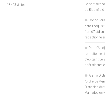
Le port autono
13 403 visites
de Bloomfield
Congo Termi
dans l’acquisi
Port d’Abidjan:
réceptionne si
Port d'Abidj
réceptionne si
d’Abidjan : Le
opérationnel 
Arstm/ Dist
l’ordre du Mér
Française
dan
Mamadou en vis