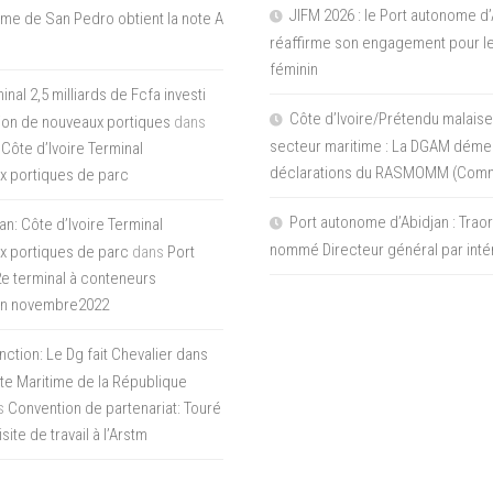
JIFM 2026 : le Port autonome d’
me de San Pedro obtient la note A
réaffirme son engagement pour le
féminin
nal 2,5 milliards de Fcfa investi
Côte d’Ivoire/Prétendu malaise
tion de nouveaux portiques
dans
secteur maritime : La DGAM démen
 Côte d’Ivoire Terminal
déclarations du RASMOMM (Com
x portiques de parc
Port autonome d’Abidjan : Tra
an: Côte d’Ivoire Terminal
nommé Directeur général par inté
x portiques de parc
dans
Port
 2e terminal à conteneurs
en novembre2022
inction: Le Dg fait Chevalier dans
ite Maritime de la République
s
Convention de partenariat: Touré
ite de travail à l’Arstm