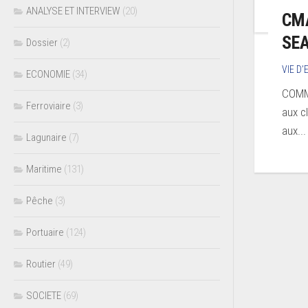
ANALYSE ET INTERVIEW
(20)
CMA
SE
Dossier
(2)
VIE D
ECONOMIE
(34)
COMM
Ferroviaire
(3)
aux c
aux...
Lagunaire
(7)
Maritime
(131)
Pêche
(3)
Portuaire
(124)
Routier
(49)
SOCIETE
(69)