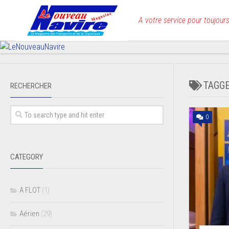
Skip
to
A votre service pour toujours
content
TAGG
RECHERCHER
0
CATEGORY
A FLOT
(1)
Aérien
(29)