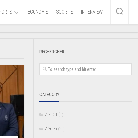
PORTS
ECONOMIE
SOCIETE
INTERVIEW
me
RECHERCHER
ire
r
iaire
CATEGORY
ire
A FLOT
(1)
Aérien
(29)