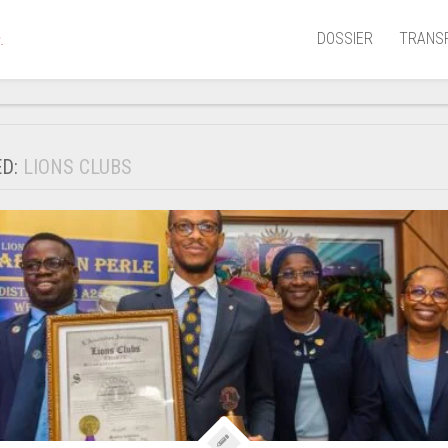
DOSSIER
TRANS
.
Aérien
Mariti
ED:
LIONS CLUBS
Portua
Routie
Ferrov
Laguna