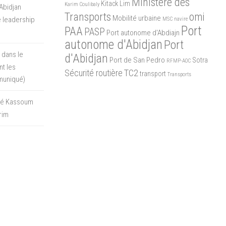
Ministère des
Kitack Lim
Karim Coulibaly
Abidjan
Transports
omi
Mobilité urbaine
 leadership
MSC
navire
Port
PAA
PASP
Port autonome d'Abdiajn
autonome d'Abidjan
Port
 dans le
d'Abidjan
Port de San Pedro
Sotra
RFMP-AOC
t les
Sécurité routière
TC2
transport
Transports
muniqué)
oré Kassoum
rim