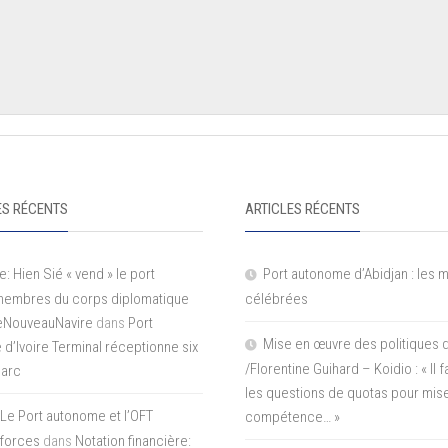
S RÉCENTS
ARTICLES RÉCENTS
e: Hien Sié « vend » le port
Port autonome d’Abidjan : les 
 membres du corps diplomatique
célébrées
LeNouveauNavire
dans
Port
Mise en œuvre des politiques 
e d’Ivoire Terminal réceptionne six
/Florentine Guihard – Koidio : « Il
parc
les questions de quotas pour mise
Le Port autonome et l’OFT
compétence… »
 forces
dans
Notation financière: