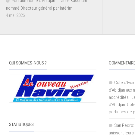
Port autonome d’Abidjan : Traoré Kassoum
nommé Directeur général par intérim
4 mai 2026
QUI SOMMES-NOUS ?
COMMENTAIRE
Côte d'Ivoir
d'Abidjan aux
accrédités | 
d’Abidjan: Côt
portiques de 
STATISTIQUES
San Pedro: 
unissent leurs