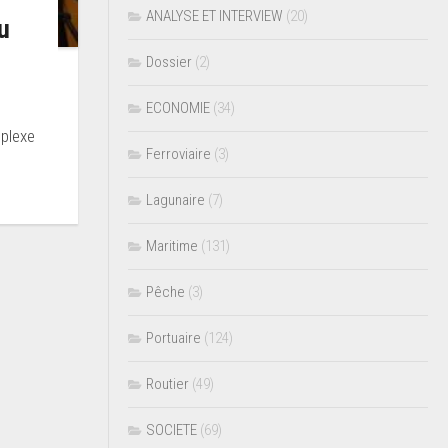
ANALYSE ET INTERVIEW
(20)
u
Dossier
(2)
ECONOMIE
(34)
mplexe
Ferroviaire
(3)
Lagunaire
(7)
Maritime
(131)
Pêche
(3)
Portuaire
(124)
Routier
(49)
SOCIETE
(69)