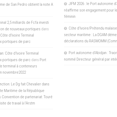
JIFM 2026 : le Port autonome d’
me de San Pedro obtient la note A
réaffirme son engagement pour le
féminin
nal 2,5 milliards de Fcfa investi
Côte d’Ivoire/Prétendu malaise
tion de nouveaux portiques
dans
secteur maritime : La DGAM démen
 Côte d’Ivoire Terminal
déclarations du RASMOMM (Com
x portiques de parc
Port autonome d’Abidjan : Tra
an: Côte d’Ivoire Terminal
nommé Directeur général par inté
x portiques de parc
dans
Port
 2e terminal à conteneurs
en novembre2022
inction: Le Dg fait Chevalier dans
ite Maritime de la République
s
Convention de partenariat: Touré
ite de travail à l’Arstm