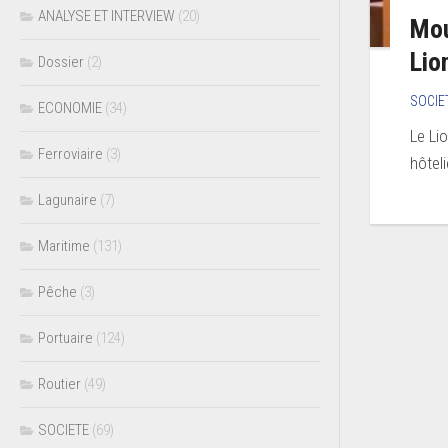
ANALYSE ET INTERVIEW
(20)
Mou
Lio
Dossier
(2)
SOCIE
ECONOMIE
(34)
Le Li
Ferroviaire
(3)
hôteli
Lagunaire
(7)
Maritime
(131)
Pêche
(3)
Portuaire
(124)
Routier
(49)
SOCIETE
(69)