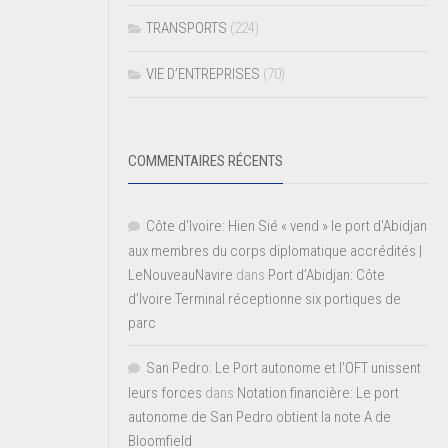
TRANSPORTS
(224)
VIE D’ENTREPRISES
(70)
COMMENTAIRES RÉCENTS
Côte d'Ivoire: Hien Sié « vend » le port d'Abidjan
aux membres du corps diplomatique accrédités |
LeNouveauNavire
dans
Port d’Abidjan: Côte
d’Ivoire Terminal réceptionne six portiques de
parc
San Pedro: Le Port autonome et l’OFT unissent
leurs forces
dans
Notation financière: Le port
autonome de San Pedro obtient la note A de
Bloomfield