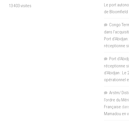
Le port autono
13 403 visites
de Bloomfield
Congo Termi
dans l’acquisi
Port d’Abidjan:
réceptionne si
Port d'Abidj
réceptionne si
d’Abidjan : Le
opérationnel 
Arstm/ Dist
l’ordre du Mér
Française
dan
Mamadou en vis