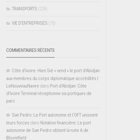
TRANSPORTS
(224)
VIE D’ENTREPRISES
(70)
COMMENTAIRES RÉCENTS
Côte d'Ivoire: Hien Sié « vend » le port d'Abidjan
aux membres du corps diplomatique accrédités |
LeNouveauNavire
dans
Port d’Abidjan: Côte
d’Ivoire Terminal réceptionne six portiques de
parc
San Pedro: Le Port autonome et l’OFT unissent
leurs forces
dans
Notation financière: Le port
autonome de San Pedro obtient la note A de
Bloomfield