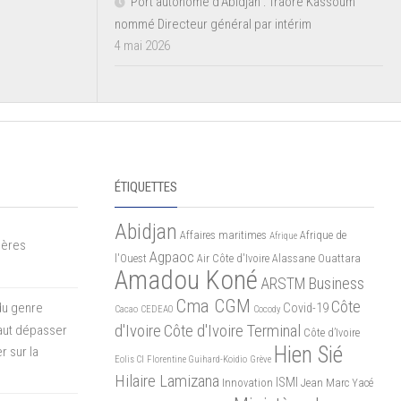
Port autonome d’Abidjan : Traoré Kassoum
nommé Directeur général par intérim
4 mai 2026
ÉTIQUETTES
Abidjan
Affaires maritimes
Afrique de
Afrique
mères
Agpaoc
l'Ouest
Air Côte d'Ivoire
Alassane Ouattara
Amadou Koné
ARSTM
Business
Cma CGM
Côte
du genre
Covid-19
Cacao
CEDEAO
Cocody
d'Ivoire
Côte d'Ivoire Terminal
 faut dépasser
Côte d’Ivoire
Hien Sié
r sur la
Eolis CI
Florentine Guihard-Koidio
Grève
Hilaire Lamizana
ISMI
Innovation
Jean Marc Yacé