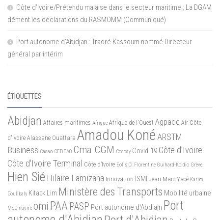
Côte d’Ivoire/Prétendu malaise dans le secteur maritime : La DGAM
dément les déclarations du RASMOMM (Communiqué)
Port autonome d’Abidjan : Traoré Kassoum nommé Directeur
général par intérim
ÉTIQUETTES
Abidjan
Agpaoc
Affaires maritimes
Afrique de l'Ouest
Air Côte
Afrique
Amadou Koné
ARSTM
d'Ivoire
Alassane Ouattara
Cma CGM
Business
Côte d'Ivoire
Covid-19
Cacao
CEDEAO
Cocody
Côte d'Ivoire Terminal
Côte d’Ivoire
Eolis CI
Florentine Guihard-Koidio
Grève
Hien Sié
Hilaire Lamizana
ISMI
Innovation
Jean Marc Yacé
Karim
Ministère des Transports
Mobilité urbaine
Kitack Lim
Coulibaly
Port
PAA
omi
PASP
Port autonome d'Abdiajn
MSC
navire
autonome d'Abidjan