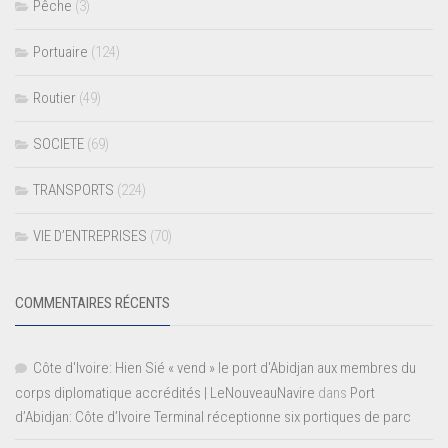
Pêche
(3)
Portuaire
(124)
Routier
(49)
SOCIETE
(69)
TRANSPORTS
(224)
VIE D’ENTREPRISES
(70)
COMMENTAIRES RÉCENTS
Côte d'Ivoire: Hien Sié « vend » le port d'Abidjan aux membres du
corps diplomatique accrédités | LeNouveauNavire
dans
Port
d’Abidjan: Côte d’Ivoire Terminal réceptionne six portiques de parc