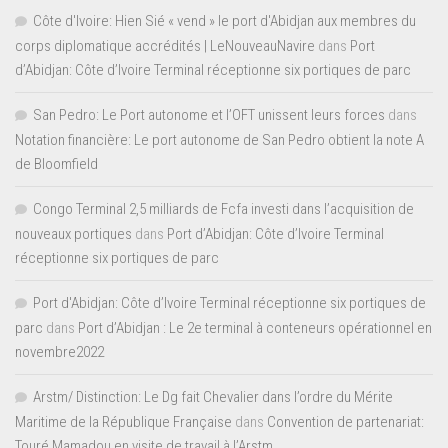
Côte d'Ivoire: Hien Sié « vend » le port d'Abidjan aux membres du
corps diplomatique accrédités | LeNouveauNavire
dans
Port
d’Abidjan: Côte d’Ivoire Terminal réceptionne six portiques de parc
San Pedro: Le Port autonome et l’OFT unissent leurs forces
dans
Notation financière: Le port autonome de San Pedro obtient la note A
de Bloomfield
Congo Terminal 2,5 milliards de Fcfa investi dans l’acquisition de
nouveaux portiques
dans
Port d’Abidjan: Côte d’Ivoire Terminal
réceptionne six portiques de parc
Port d'Abidjan: Côte d’Ivoire Terminal réceptionne six portiques de
parc
dans
Port d’Abidjan : Le 2e terminal à conteneurs opérationnel en
novembre2022
Arstm/ Distinction: Le Dg fait Chevalier dans l’ordre du Mérite
Maritime de la République Française
dans
Convention de partenariat:
Touré Mamadou en visite de travail à l’Arstm