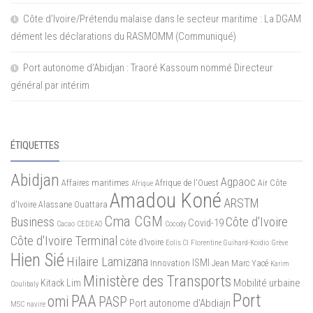
Côte d’Ivoire/Prétendu malaise dans le secteur maritime : La DGAM
dément les déclarations du RASMOMM (Communiqué)
Port autonome d’Abidjan : Traoré Kassoum nommé Directeur
général par intérim
ÉTIQUETTES
Abidjan
Agpaoc
Affaires maritimes
Afrique de l'Ouest
Air Côte
Afrique
Amadou Koné
ARSTM
d'Ivoire
Alassane Ouattara
Cma CGM
Business
Côte d'Ivoire
Covid-19
Cacao
CEDEAO
Cocody
Côte d'Ivoire Terminal
Côte d’Ivoire
Eolis CI
Florentine Guihard-Koidio
Grève
Hien Sié
Hilaire Lamizana
ISMI
Innovation
Jean Marc Yacé
Karim
Ministère des Transports
Mobilité urbaine
Kitack Lim
Coulibaly
Port
PAA
omi
PASP
Port autonome d'Abdiajn
MSC
navire