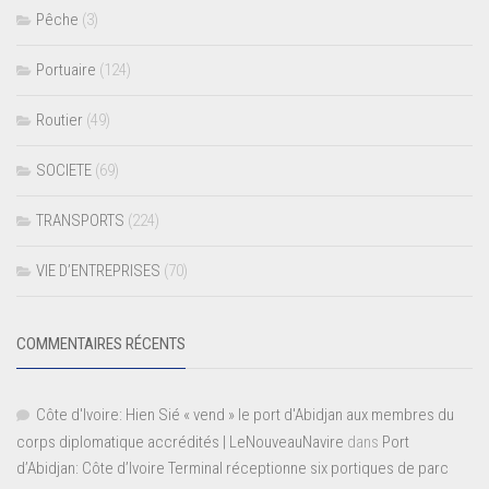
Pêche
(3)
Portuaire
(124)
Routier
(49)
SOCIETE
(69)
TRANSPORTS
(224)
VIE D’ENTREPRISES
(70)
COMMENTAIRES RÉCENTS
Côte d'Ivoire: Hien Sié « vend » le port d'Abidjan aux membres du
corps diplomatique accrédités | LeNouveauNavire
dans
Port
d’Abidjan: Côte d’Ivoire Terminal réceptionne six portiques de parc