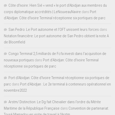
Côte d'Ivoire: Hien Sié « vend » le port d'Abidjan aux membres du
corps diplomatique accrédités | LeNouveauNavire
dans
Port
d’Abidjan: Côte d’Ivoire Terminal réceptionne six portiques de parc
San Pedro: Le Port autonome et l’OFT unissent leurs forces
dans
Notation financière: Le port autonome de San Pedro obtient la note A
de Bloomfield
Congo Terminal 2,5 milliards de Fcfa investi dans l’acquisition de
nouveaux portiques
dans
Port d’Abidjan: Côte d’Ivoire Terminal
réceptionne six portiques de parc
Port d'Abidjan: Côte d’Ivoire Terminal réceptionne six portiques de
parc
dans
Port d’Abidjan : Le 2e terminal à conteneurs opérationnel en
novembre2022
Arstm/ Distinction: Le Dg fait Chevalier dans l’ordre du Mérite
Maritime de la République Française
dans
Convention de partenariat:
Touré Mamadou en visite de travail à l’Arstm