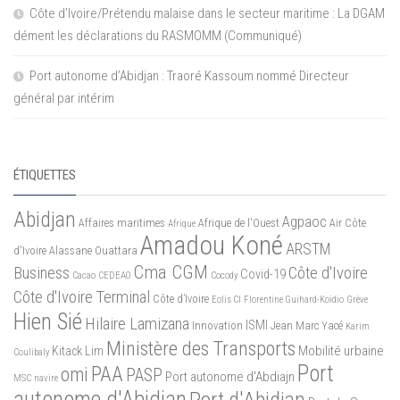
Côte d’Ivoire/Prétendu malaise dans le secteur maritime : La DGAM
dément les déclarations du RASMOMM (Communiqué)
Port autonome d’Abidjan : Traoré Kassoum nommé Directeur
général par intérim
ÉTIQUETTES
Abidjan
Agpaoc
Affaires maritimes
Afrique de l'Ouest
Air Côte
Afrique
Amadou Koné
ARSTM
d'Ivoire
Alassane Ouattara
Cma CGM
Business
Côte d'Ivoire
Covid-19
Cacao
CEDEAO
Cocody
Côte d'Ivoire Terminal
Côte d’Ivoire
Eolis CI
Florentine Guihard-Koidio
Grève
Hien Sié
Hilaire Lamizana
ISMI
Innovation
Jean Marc Yacé
Karim
Ministère des Transports
Mobilité urbaine
Kitack Lim
Coulibaly
Port
PAA
omi
PASP
Port autonome d'Abdiajn
MSC
navire
autonome d'Abidjan