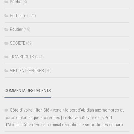
Pêche
(3)
Portuaire
(124)
Routier
(49)
SOCIETE
(69)
TRANSPORTS
(224)
VIE D’ENTREPRISES
(70)
COMMENTAIRES RÉCENTS
Côte d'Ivoire: Hien Sié « vend » le port d'Abidjan aux membres du
corps diplomatique accrédités | LeNouveauNavire
dans
Port
d’Abidjan: Côte d’Ivoire Terminal réceptionne six portiques de parc