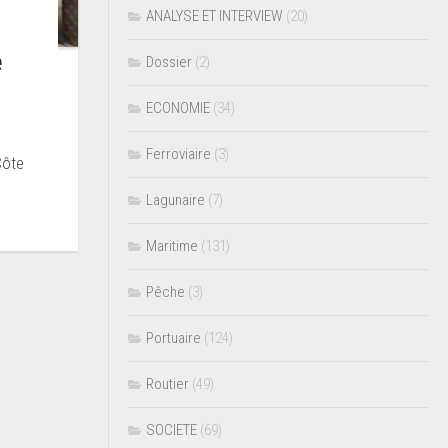
ANALYSE ET INTERVIEW
(20)
e
Dossier
(2)
ECONOMIE
(34)
Ferroviaire
(3)
Côte
Lagunaire
(7)
Maritime
(131)
Pêche
(3)
Portuaire
(124)
Routier
(49)
SOCIETE
(69)