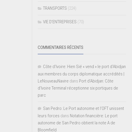
TRANSPORTS
(224)
VIE D’ENTREPRISES
(70)
COMMENTAIRES RÉCENTS
Côte d'Ivoire: Hien Sié « vend » le port d'Abidjan
aux membres du corps diplomatique accrédités |
LeNouveauNavire
dans
Port d’Abidjan: Côte
d’Ivoire Terminal réceptionne six portiques de
parc
San Pedro: Le Port autonome et l’OFT unissent
leurs forces
dans
Notation financière: Le port
autonome de San Pedro obtient la note A de
Bloomfield