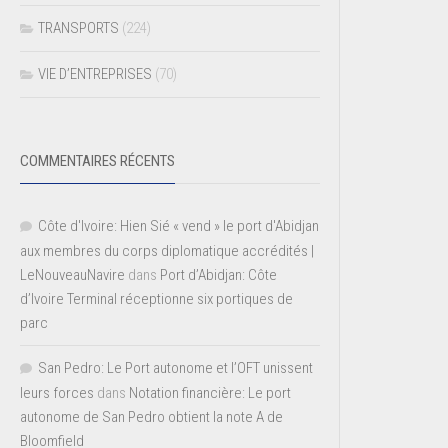
TRANSPORTS
(224)
VIE D’ENTREPRISES
(70)
COMMENTAIRES RÉCENTS
Côte d'Ivoire: Hien Sié « vend » le port d'Abidjan
aux membres du corps diplomatique accrédités |
LeNouveauNavire
dans
Port d’Abidjan: Côte
d’Ivoire Terminal réceptionne six portiques de
parc
San Pedro: Le Port autonome et l’OFT unissent
leurs forces
dans
Notation financière: Le port
autonome de San Pedro obtient la note A de
Bloomfield