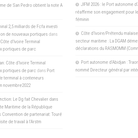
JIFM 2026 : le Port autonome d’
me de San Pedro obtient la note A
réaffirme son engagement pour le
féminin
nal 2,5 milliards de Fcfa investi
Côte d’Ivoire/Prétendu malaise
tion de nouveaux portiques
dans
secteur maritime : La DGAM démen
 Côte d’Ivoire Terminal
déclarations du RASMOMM (Com
x portiques de parc
Port autonome d’Abidjan : Tra
an: Côte d’Ivoire Terminal
nommé Directeur général par inté
x portiques de parc
dans
Port
 2e terminal à conteneurs
en novembre2022
inction: Le Dg fait Chevalier dans
ite Maritime de la République
s
Convention de partenariat: Touré
ite de travail à l’Arstm