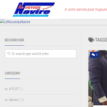
Skip
to
A votre service pour toujours
content
TAGG
RECHERCHER
0
CATEGORY
A FLOT
(1)
Aérien
(29)