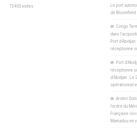
Le port autono
13 403 visites
de Bloomfield
Congo Termi
dans l’acquisi
Port d’Abidjan:
réceptionne si
Port d'Abidj
réceptionne si
d’Abidjan : Le
opérationnel 
Arstm/ Dist
l’ordre du Mér
Française
dan
Mamadou en vis