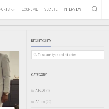
PORTS
ECONOMIE
SOCIETE
INTERVIEW
me
RECHERCHER
ire
r
iaire
CATEGORY
ire
A FLOT
(1)
Aérien
(29)