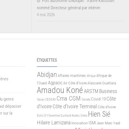
Port autonome d’Abidjan : Traoré Kassoum
nommé Directeur général par intérim
4 mai 2026
ÉTIQUETTES
Abidjan
Affaires maritimes
Afrique de
Afrique
mères
Agpaoc
l'Ouest
Air Côte d'Ivoire
Alassane Ouattara
Amadou Koné
ARSTM
Business
Cma CGM
Côte
du genre
Covid-19
Cacao
CEDEAO
Cocody
d'Ivoire
Côte d'Ivoire Terminal
 faut dépasser
Côte d’Ivoire
Hien Sié
r sur la
Eolis CI
Florentine Guihard-Koidio
Grève
Hilaire Lamizana
ISMI
Innovation
Jean Marc Yacé