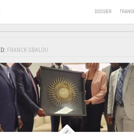
DOSSIER
TRANS
.
Aérien
Mariti
ED:
FRANCK GBALOU
Portua
Routie
Ferrov
Laguna