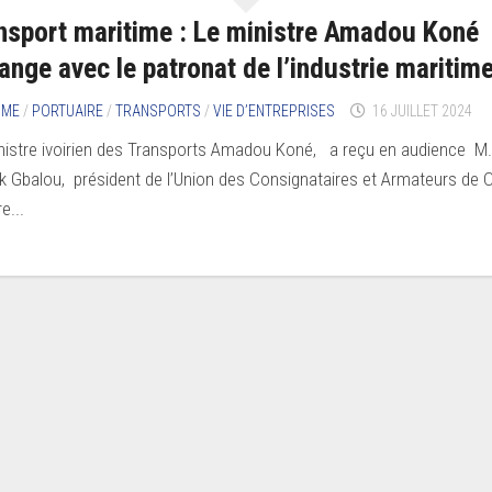
nsport maritime : Le ministre Amadou Koné
ange avec le patronat de l’industrie maritim
IME
/
PORTUAIRE
/
TRANSPORTS
/
VIE D’ENTREPRISES
16 JUILLET 2024
nistre ivoirien des Transports Amadou Koné, a reçu en audience M.
k Gbalou, président de l’Union des Consignataires et Armateurs de 
re...