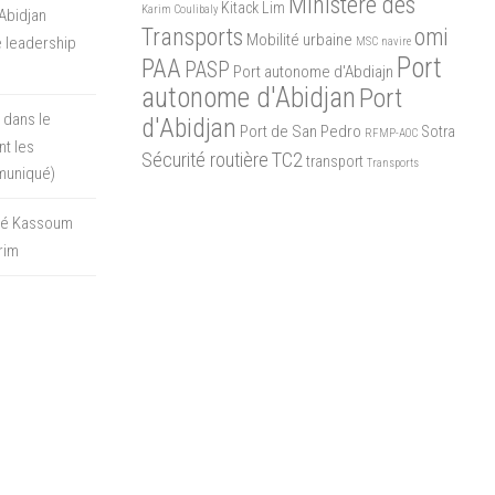
Ministère des
Kitack Lim
Karim Coulibaly
Abidjan
Transports
omi
Mobilité urbaine
 leadership
MSC
navire
Port
PAA
PASP
Port autonome d'Abdiajn
autonome d'Abidjan
Port
 dans le
d'Abidjan
Port de San Pedro
Sotra
RFMP-AOC
t les
Sécurité routière
TC2
transport
Transports
muniqué)
oré Kassoum
rim