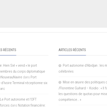
S RÉCENTS
ARTICLES RÉCENTS
e: Hien Sié « vend » le port
Port autonome d’Abidjan : les 
 membres du corps diplomatique
célébrées
LeNouveauNavire
dans
Port
Mise en œuvre des politiques 
e d’Ivoire Terminal réceptionne six
/Florentine Guihard – Koidio : « Il
parc
les questions de quotas pour mise
Le Port autonome et l’OFT
compétence… »
 forces
dans
Notation financière: