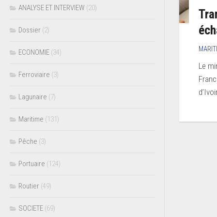
ANALYSE ET INTERVIEW
(20)
Tra
éch
Dossier
(2)
MARIT
ECONOMIE
(34)
Le mi
Ferroviaire
(3)
Franc
d’Ivoi
Lagunaire
(7)
Maritime
(131)
Pêche
(3)
Portuaire
(124)
Routier
(49)
SOCIETE
(69)