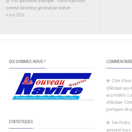
Port autonome d’Abidjan : Traoré Kassoum
nommé Directeur général par intérim
4 mai 2026
QUI SOMMES-NOUS ?
COMMENTAIRE
Côte d'Ivoir
d'Abidjan aux
accrédités | 
d’Abidjan: Côt
portiques de 
STATISTIQUES
San Pedro: 
unissent leurs