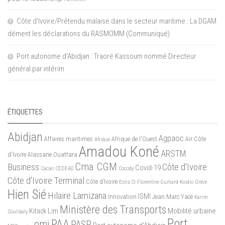
Côte d’Ivoire/Prétendu malaise dans le secteur maritime : La DGAM
dément les déclarations du RASMOMM (Communiqué)
Port autonome d’Abidjan : Traoré Kassoum nommé Directeur
général par intérim
ÉTIQUETTES
Abidjan
Agpaoc
Affaires maritimes
Afrique de l'Ouest
Air Côte
Afrique
Amadou Koné
ARSTM
d'Ivoire
Alassane Ouattara
Cma CGM
Business
Côte d'Ivoire
Covid-19
Cacao
CEDEAO
Cocody
Côte d'Ivoire Terminal
Côte d’Ivoire
Eolis CI
Florentine Guihard-Koidio
Grève
Hien Sié
Hilaire Lamizana
ISMI
Innovation
Jean Marc Yacé
Karim
Ministère des Transports
Mobilité urbaine
Kitack Lim
Coulibaly
Port
PAA
omi
PASP