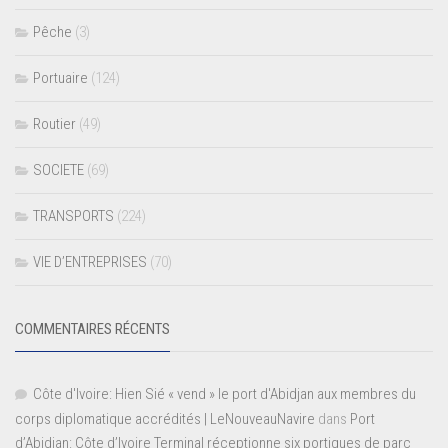
Pêche
(3)
Portuaire
(124)
Routier
(49)
SOCIETE
(69)
TRANSPORTS
(224)
VIE D’ENTREPRISES
(70)
COMMENTAIRES RÉCENTS
Côte d'Ivoire: Hien Sié « vend » le port d'Abidjan aux membres du
corps diplomatique accrédités | LeNouveauNavire
dans
Port
d’Abidjan: Côte d’Ivoire Terminal réceptionne six portiques de parc