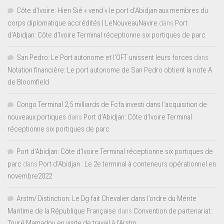
Côte d'Ivoire: Hien Sié « vend » le port d'Abidjan aux membres du
corps diplomatique accrédités | LeNouveauNavire
dans
Port
d’Abidjan: Côte d’Ivoire Terminal réceptionne six portiques de parc
San Pedro: Le Port autonome et l’OFT unissent leurs forces
dans
Notation financière: Le port autonome de San Pedro obtient la note A
de Bloomfield
Congo Terminal 2,5 milliards de Fcfa investi dans l’acquisition de
nouveaux portiques
dans
Port d’Abidjan: Côte d’Ivoire Terminal
réceptionne six portiques de parc
Port d'Abidjan: Côte d’Ivoire Terminal réceptionne six portiques de
parc
dans
Port d’Abidjan : Le 2e terminal à conteneurs opérationnel en
novembre2022
Arstm/ Distinction: Le Dg fait Chevalier dans l’ordre du Mérite
Maritime de la République Française
dans
Convention de partenariat:
Touré Mamadou en visite de travail à l’Arstm