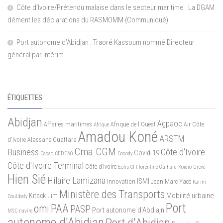
Côte d’Ivoire/Prétendu malaise dans le secteur maritime : La DGAM
dément les déclarations du RASMOMM (Communiqué)
Port autonome d’Abidjan : Traoré Kassoum nommé Directeur
général par intérim
ÉTIQUETTES
Abidjan
Agpaoc
Affaires maritimes
Afrique de l'Ouest
Air Côte
Afrique
Amadou Koné
ARSTM
d'Ivoire
Alassane Ouattara
Cma CGM
Business
Côte d'Ivoire
Covid-19
Cacao
CEDEAO
Cocody
Côte d'Ivoire Terminal
Côte d’Ivoire
Eolis CI
Florentine Guihard-Koidio
Grève
Hien Sié
Hilaire Lamizana
ISMI
Innovation
Jean Marc Yacé
Karim
Ministère des Transports
Mobilité urbaine
Kitack Lim
Coulibaly
Port
PAA
omi
PASP
Port autonome d'Abdiajn
MSC
navire
autonome d'Abidjan