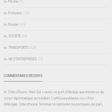
Pêche
(3)
Portuaire
(124)
Routier
(49)
SOCIETE
(69)
TRANSPORTS
(224)
VIE D’ENTREPRISES
(70)
COMMENTAIRES RÉCENTS
Côte d'Ivoire: Hien Sié « vend » le port d'Abidjan aux membres du
corps diplomatique accrédités | LeNouveauNavire
dans
Port
d’Abidjan: Côte d’Ivoire Terminal réceptionne six portiques de parc