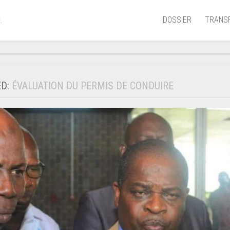
DOSSIER
TRANS
.
Aérien
Mariti
ED:
ÉVALUATION DU PERMIS DE CONDUIRE
Portua
Routie
Ferrov
Laguna