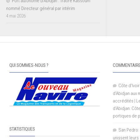
Port autonome d’Abidjan : Traoré Kassoum
nommé Directeur général par intérim
4 mai 2026
QUI SOMMES-NOUS ?
COMMENTAIRE
Côte d'Ivoir
d'Abidjan aux
accrédités | 
d’Abidjan: Côt
portiques de 
STATISTIQUES
San Pedro: 
unissent leurs