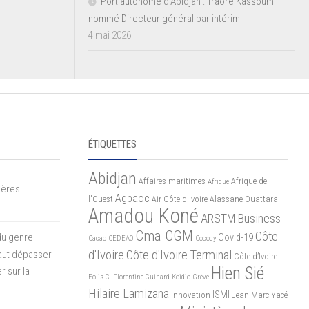
Port autonome d’Abidjan : Traoré Kassoum
nommé Directeur général par intérim
4 mai 2026
ÉTIQUETTES
Abidjan
Affaires maritimes
Afrique de
Afrique
mères
Agpaoc
l'Ouest
Air Côte d'Ivoire
Alassane Ouattara
Amadou Koné
ARSTM
Business
Cma CGM
Côte
du genre
Covid-19
Cacao
CEDEAO
Cocody
d'Ivoire
Côte d'Ivoire Terminal
 faut dépasser
Côte d’Ivoire
Hien Sié
r sur la
Eolis CI
Florentine Guihard-Koidio
Grève
Hilaire Lamizana
ISMI
Innovation
Jean Marc Yacé