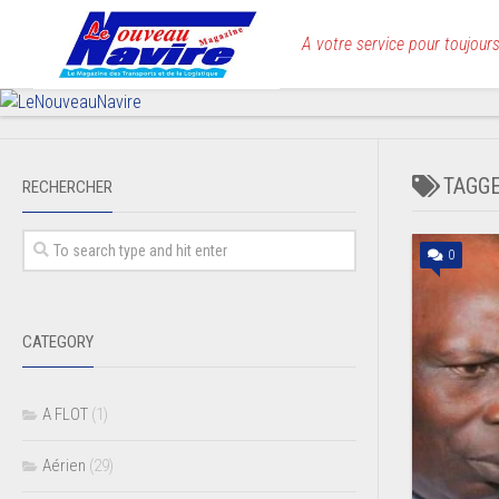
Skip
to
A votre service pour toujours
content
TAGG
RECHERCHER
0
CATEGORY
A FLOT
(1)
Aérien
(29)