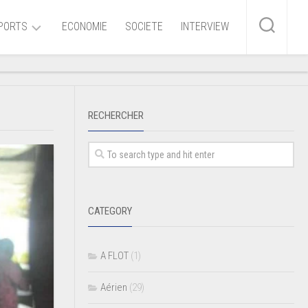
PORTS
ECONOMIE
SOCIETE
INTERVIEW
me
RECHERCHER
ire
r
iaire
CATEGORY
ire
A FLOT
(1)
Aérien
(29)