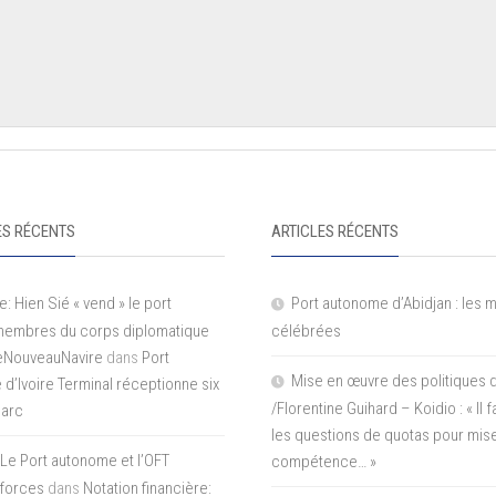
S RÉCENTS
ARTICLES RÉCENTS
e: Hien Sié « vend » le port
Port autonome d’Abidjan : les 
 membres du corps diplomatique
célébrées
LeNouveauNavire
dans
Port
Mise en œuvre des politiques 
e d’Ivoire Terminal réceptionne six
/Florentine Guihard – Koidio : « Il
parc
les questions de quotas pour mise
Le Port autonome et l’OFT
compétence… »
 forces
dans
Notation financière: