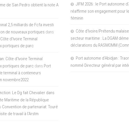
JIFM 2026 : le Port autonome d’
me de San Pedro obtient la note A
réaffirme son engagement pour le
féminin
nal 2,5 milliards de Fcfa investi
Côte d’Ivoire/Prétendu malaise
tion de nouveaux portiques
dans
secteur maritime : La DGAM démen
 Côte d’Ivoire Terminal
déclarations du RASMOMM (Com
x portiques de parc
Port autonome d’Abidjan : Tra
an: Côte d’Ivoire Terminal
nommé Directeur général par inté
x portiques de parc
dans
Port
 2e terminal à conteneurs
en novembre2022
inction: Le Dg fait Chevalier dans
ite Maritime de la République
s
Convention de partenariat: Touré
ite de travail à l’Arstm