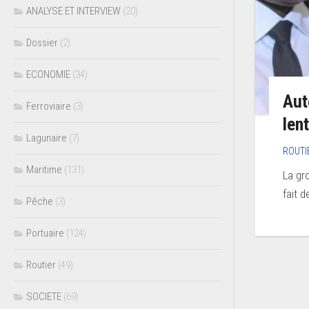
ANALYSE ET INTERVIEW
(20)
Dossier
(2)
ECONOMIE
(34)
Aut
Ferroviaire
(3)
len
Lagunaire
(7)
ROUTI
Maritime
(131)
La gr
fait d
Pêche
(3)
Portuaire
(124)
Routier
(49)
SOCIETE
(69)