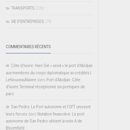
TRANSPORTS
(224)
VIE D’ENTREPRISES
(70)
COMMENTAIRES RÉCENTS
Côte d'Ivoire: Hien Sié « vend » le port d'Abidjan
aux membres du corps diplomatique accrédités |
LeNouveauNavire
dans
Port d’Abidjan: Côte
d’Ivoire Terminal réceptionne six portiques de
parc
San Pedro: Le Port autonome et l’OFT unissent
leurs forces
dans
Notation financière: Le port
autonome de San Pedro obtient la note A de
Bloomfield