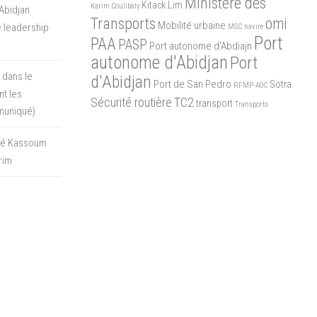
Ministère des
Kitack Lim
Karim Coulibaly
Abidjan
Transports
omi
Mobilité urbaine
 leadership
MSC
navire
Port
PAA
PASP
Port autonome d'Abdiajn
autonome d'Abidjan
Port
 dans le
d'Abidjan
Port de San Pedro
Sotra
RFMP-AOC
t les
Sécurité routière
TC2
transport
Transports
muniqué)
oré Kassoum
rim