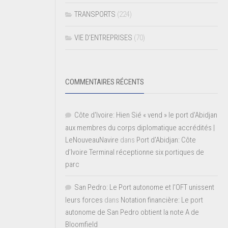
TRANSPORTS
(224)
VIE D’ENTREPRISES
(70)
COMMENTAIRES RÉCENTS
Côte d'Ivoire: Hien Sié « vend » le port d'Abidjan
aux membres du corps diplomatique accrédités |
LeNouveauNavire
dans
Port d’Abidjan: Côte
d’Ivoire Terminal réceptionne six portiques de
parc
San Pedro: Le Port autonome et l’OFT unissent
leurs forces
dans
Notation financière: Le port
autonome de San Pedro obtient la note A de
Bloomfield