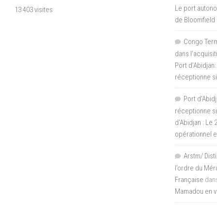
Le port autono
13 403 visites
de Bloomfield
Congo Termi
dans l’acquisi
Port d’Abidjan:
réceptionne si
Port d'Abidj
réceptionne si
d’Abidjan : Le
opérationnel 
Arstm/ Dist
l’ordre du Mér
Française
dan
Mamadou en vis