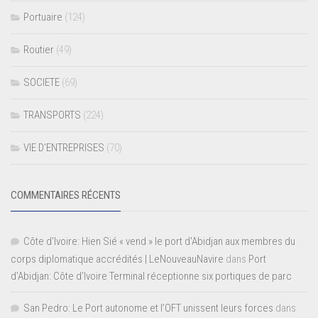
Portuaire
(124)
Routier
(49)
SOCIETE
(69)
TRANSPORTS
(224)
VIE D’ENTREPRISES
(70)
COMMENTAIRES RÉCENTS
Côte d'Ivoire: Hien Sié « vend » le port d'Abidjan aux membres du
corps diplomatique accrédités | LeNouveauNavire
dans
Port
d’Abidjan: Côte d’Ivoire Terminal réceptionne six portiques de parc
San Pedro: Le Port autonome et l’OFT unissent leurs forces
dans