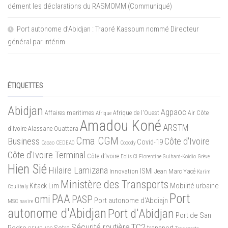
dément les déclarations du RASMOMM (Communiqué)
Port autonome d’Abidjan : Traoré Kassoum nommé Directeur
général par intérim
ÉTIQUETTES
Abidjan
Agpaoc
Affaires maritimes
Afrique de l'Ouest
Air Côte
Afrique
Amadou Koné
ARSTM
d'Ivoire
Alassane Ouattara
Cma CGM
Business
Côte d'Ivoire
Covid-19
Cacao
CEDEAO
Cocody
Côte d'Ivoire Terminal
Côte d’Ivoire
Eolis CI
Florentine Guihard-Koidio
Grève
Hien Sié
Hilaire Lamizana
ISMI
Innovation
Jean Marc Yacé
Karim
Ministère des Transports
Mobilité urbaine
Kitack Lim
Coulibaly
Port
PAA
omi
PASP
Port autonome d'Abdiajn
MSC
navire
autonome d'Abidjan
Port d'Abidjan
Port de San
Sécurité routière
TC2