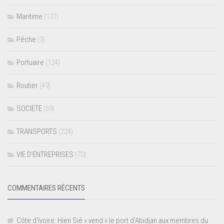
Maritime
(131)
Pêche
(3)
Portuaire
(124)
Routier
(49)
SOCIETE
(69)
TRANSPORTS
(224)
VIE D’ENTREPRISES
(70)
COMMENTAIRES RÉCENTS
Côte d'Ivoire: Hien Sié « vend » le port d'Abidjan aux membres du