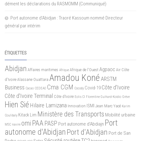
dément les déclarations du RASMOMM (Communiqué)
Port autonome d’Abidjan : Traoré Kassoum nommé Directeur
général par intérim
ÉTIQUETTES
Abidjan
Agpaoc
Affaires maritimes
Afrique de l'Ouest
Air Côte
Afrique
Amadou Koné
ARSTM
d'Ivoire
Alassane Ouattara
Cma CGM
Business
Côte d'Ivoire
Covid-19
Cacao
CEDEAO
Cocody
Côte d'Ivoire Terminal
Côte d’Ivoire
Eolis CI
Florentine Guihard-Koidio
Grève
Hien Sié
Hilaire Lamizana
ISMI
Innovation
Jean Marc Yacé
Karim
Ministère des Transports
Mobilité urbaine
Kitack Lim
Coulibaly
Port
PAA
omi
PASP
Port autonome d'Abdiajn
MSC
navire
autonome d'Abidjan
Port d'Abidjan
Port de San
Sécurité routière
TC2