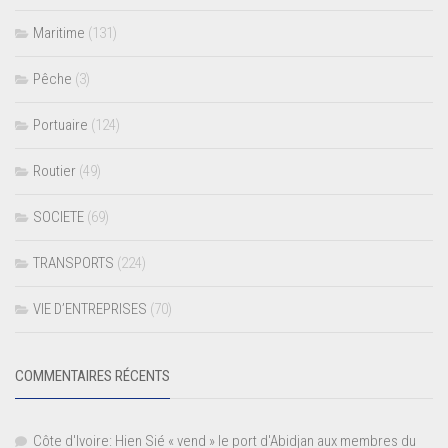
Maritime
(131)
Pêche
(3)
Portuaire
(124)
Routier
(49)
SOCIETE
(69)
TRANSPORTS
(224)
VIE D’ENTREPRISES
(70)
COMMENTAIRES RÉCENTS
Côte d'Ivoire: Hien Sié « vend » le port d'Abidjan aux membres du