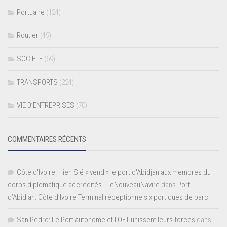
Portuaire
(124)
Routier
(49)
SOCIETE
(69)
TRANSPORTS
(224)
VIE D’ENTREPRISES
(70)
COMMENTAIRES RÉCENTS
Côte d'Ivoire: Hien Sié « vend » le port d'Abidjan aux membres du
corps diplomatique accrédités | LeNouveauNavire
dans
Port
d’Abidjan: Côte d’Ivoire Terminal réceptionne six portiques de parc
San Pedro: Le Port autonome et l’OFT unissent leurs forces
dans