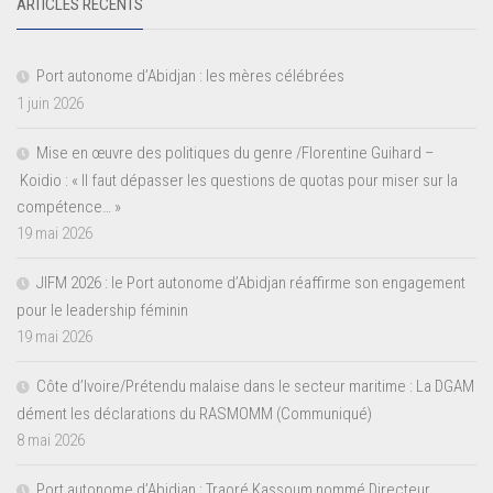
ARTICLES RÉCENTS
Port autonome d’Abidjan : les mères célébrées
1 juin 2026
Mise en œuvre des politiques du genre /Florentine Guihard –
Koidio : « Il faut dépasser les questions de quotas pour miser sur la
compétence… »
19 mai 2026
JIFM 2026 : le Port autonome d’Abidjan réaffirme son engagement
pour le leadership féminin
19 mai 2026
Côte d’Ivoire/Prétendu malaise dans le secteur maritime : La DGAM
dément les déclarations du RASMOMM (Communiqué)
8 mai 2026
Port autonome d’Abidjan : Traoré Kassoum nommé Directeur