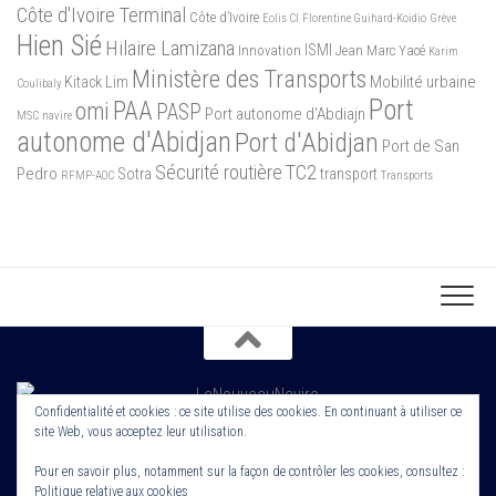
Côte d'Ivoire Terminal
Côte d’Ivoire
Eolis CI
Florentine Guihard-Koidio
Grève
Hien Sié
Hilaire Lamizana
ISMI
Innovation
Jean Marc Yacé
Karim
Ministère des Transports
Mobilité urbaine
Kitack Lim
Coulibaly
Port
PAA
omi
PASP
Port autonome d'Abdiajn
MSC
navire
autonome d'Abidjan
Port d'Abidjan
Port de San
Sécurité routière
TC2
Pedro
Sotra
transport
RFMP-AOC
Transports
Confidentialité et cookies : ce site utilise des cookies. En continuant à utiliser ce
site Web, vous acceptez leur utilisation.
Copyright 2022. Le Nouveau Navire. Tout droit Réservé. Edité par
Cornerstone ROS
Pour en savoir plus, notamment sur la façon de contrôler les cookies, consultez :
Politique relative aux cookies