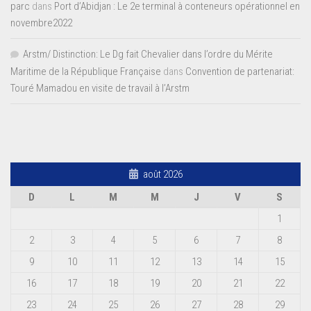
parc
dans
Port d’Abidjan : Le 2e terminal à conteneurs opérationnel en
novembre2022
Arstm/ Distinction: Le Dg fait Chevalier dans l’ordre du Mérite
Maritime de la République Française
dans
Convention de partenariat:
Touré Mamadou en visite de travail à l’Arstm
août 2026
D
L
M
M
J
V
S
1
2
3
4
5
6
7
8
9
10
11
12
13
14
15
16
17
18
19
20
21
22
23
24
25
26
27
28
29