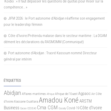
Koidio : « Il faut dépasser les questions de quotas pour miser sur la
compétence… »
JIFM 2026 : le Port autonome d’Abidjan réaffirme son engagement
pour le leadership féminin
Côte d’Ivoire/Prétendu malaise dans le secteur maritime : La DGAM
dément les déclarations du RASMOMM (Communiqué)
Port autonome d’Abidjan : Traoré Kassoum nommé Directeur
général par intérim
ÉTIQUETTES
Abidjan
Agpaoc
Affaires maritimes
Afrique de l'Ouest
Air Côte
Afrique
Amadou Koné
ARSTM
d'Ivoire
Alassane Ouattara
Cma CGM
Business
Côte d'Ivoire
Covid-19
Cacao
CEDEAO
Cocody