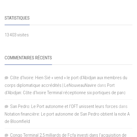
STATISTIQUES
13 403 visites
COMMENTAIRES RÉCENTS
Côte d'Ivoire: Hien Sié « vend » le port d'Abidjan aux membres du
corps diplomatique accrédités | LeNouveauNavire
dans
Port
d’Abidjan: Côte d’Ivoire Terminal réceptionne six portiques de parc
San Pedro: Le Port autonome et l’OFT unissent leurs forces
dans
Notation financière: Le port autonome de San Pedro obtient la note A
de Bloomfield
Congo Terminal 2,5 milliards de Fcfa investi dans l’acquisition de