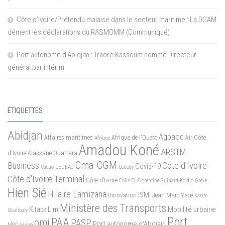
Côte d’Ivoire/Prétendu malaise dans le secteur maritime : La DGAM
dément les déclarations du RASMOMM (Communiqué)
Port autonome d’Abidjan : Traoré Kassoum nommé Directeur
général par intérim
ÉTIQUETTES
Abidjan
Agpaoc
Affaires maritimes
Afrique de l'Ouest
Air Côte
Afrique
Amadou Koné
ARSTM
d'Ivoire
Alassane Ouattara
Cma CGM
Business
Côte d'Ivoire
Covid-19
Cacao
CEDEAO
Cocody
Côte d'Ivoire Terminal
Côte d’Ivoire
Eolis CI
Florentine Guihard-Koidio
Grève
Hien Sié
Hilaire Lamizana
ISMI
Innovation
Jean Marc Yacé
Karim
Ministère des Transports
Mobilité urbaine
Kitack Lim
Coulibaly
Port
PAA
omi
PASP
Port autonome d'Abdiajn
MSC
navire