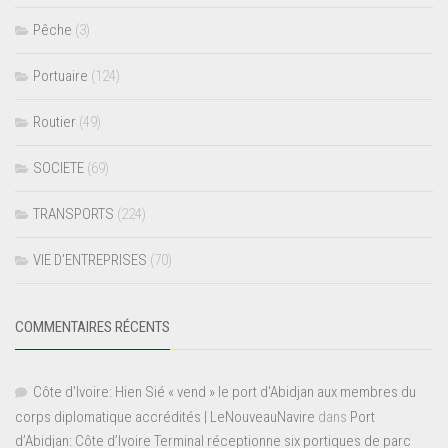
Pêche
(3)
Portuaire
(124)
Routier
(49)
SOCIETE
(69)
TRANSPORTS
(224)
VIE D’ENTREPRISES
(70)
COMMENTAIRES RÉCENTS
Côte d'Ivoire: Hien Sié « vend » le port d'Abidjan aux membres du
corps diplomatique accrédités | LeNouveauNavire
dans
Port
d’Abidjan: Côte d’Ivoire Terminal réceptionne six portiques de parc