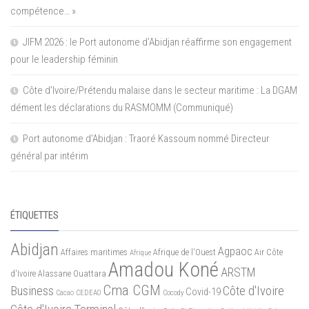
compétence… »
JIFM 2026 : le Port autonome d’Abidjan réaffirme son engagement
pour le leadership féminin
Côte d’Ivoire/Prétendu malaise dans le secteur maritime : La DGAM
dément les déclarations du RASMOMM (Communiqué)
Port autonome d’Abidjan : Traoré Kassoum nommé Directeur
général par intérim
ÉTIQUETTES
Abidjan
Agpaoc
Affaires maritimes
Afrique de l'Ouest
Air Côte
Afrique
Amadou Koné
ARSTM
d'Ivoire
Alassane Ouattara
Cma CGM
Business
Côte d'Ivoire
Covid-19
Cacao
CEDEAO
Cocody