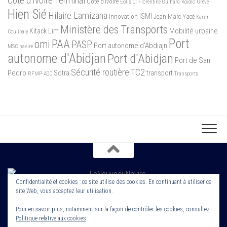
Côte d'Ivoire Terminal
Côte d’Ivoire
Eolis CI
Florentine Guihard-Koidio
Grève
Hien Sié
Hilaire Lamizana
ISMI
Innovation
Jean Marc Yacé
Karim
Ministère des Transports
Mobilité urbaine
Kitack Lim
Coulibaly
Port
PAA
omi
PASP
Port autonome d'Abdiajn
MSC
navire
autonome d'Abidjan
Port d'Abidjan
Port de San
Sécurité routière
TC2
Pedro
Sotra
transport
RFMP-AOC
Transports
Confidentialité et cookies : ce site utilise des cookies. En continuant à utiliser ce
site Web, vous acceptez leur utilisation.
Copyright 2022. Le Nouveau Navire. Tout droit Réservé. Edité par
Cornerstone ROS
Pour en savoir plus, notamment sur la façon de contrôler les cookies, consultez :
Politique relative aux cookies