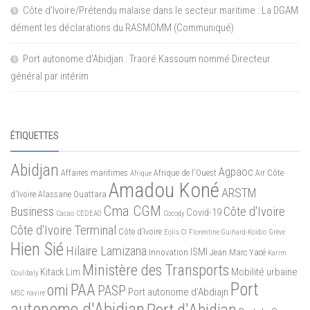
Côte d’Ivoire/Prétendu malaise dans le secteur maritime : La DGAM
dément les déclarations du RASMOMM (Communiqué)
Port autonome d’Abidjan : Traoré Kassoum nommé Directeur
général par intérim
ÉTIQUETTES
Abidjan
Agpaoc
Affaires maritimes
Afrique de l'Ouest
Air Côte
Afrique
Amadou Koné
ARSTM
d'Ivoire
Alassane Ouattara
Cma CGM
Business
Côte d'Ivoire
Covid-19
Cacao
CEDEAO
Cocody
Côte d'Ivoire Terminal
Côte d’Ivoire
Eolis CI
Florentine Guihard-Koidio
Grève
Hien Sié
Hilaire Lamizana
ISMI
Innovation
Jean Marc Yacé
Karim
Ministère des Transports
Mobilité urbaine
Kitack Lim
Coulibaly
Port
PAA
omi
PASP
Port autonome d'Abdiajn
MSC
navire
autonome d'Abidjan