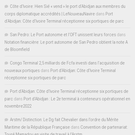
Côte d'Ivoire: Hien Sié « vend » le port d'Abidjan aux membres du
corps diplomatique accrédités | LeNouveauNavire
dans
Port
d’Abidjan: Côte d’Ivoire Terminal réceptionne six portiques de parc
San Pedro: Le Port autonome et l’OFT unissent leurs forces
dans
Notation financière: Le port autonome de San Pedro obtient la note A
de Bloomfield
Congo Terminal 2,5 milliards de Fcfa investi dans l’acquisition de
nouveaux portiques
dans
Port d’Abidjan: Côte d’Ivoire Terminal
réceptionne six portiques de parc
Port d'Abidjan: Côte d’Ivoire Terminal réceptionne six portiques de
parc
dans
Port d’Abidjan : Le 2e terminal à conteneurs opérationnel en
novembre2022
Arstm/ Distinction: Le Dg fait Chevalier dans l’ordre du Mérite
Maritime de la République Française
dans
Convention de partenariat:
Touré Mamadou en visite de travail à l’Arstm