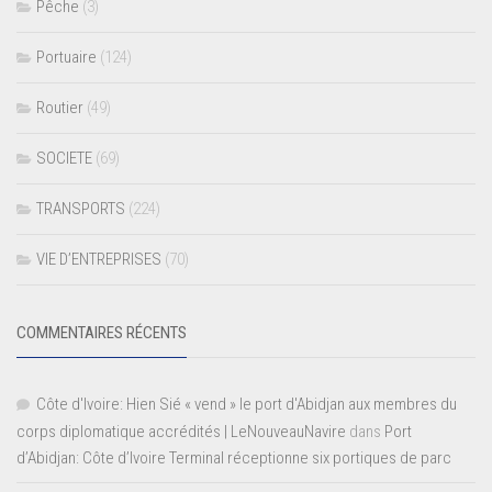
Pêche
(3)
Portuaire
(124)
Routier
(49)
SOCIETE
(69)
TRANSPORTS
(224)
VIE D’ENTREPRISES
(70)
COMMENTAIRES RÉCENTS
Côte d'Ivoire: Hien Sié « vend » le port d'Abidjan aux membres du
corps diplomatique accrédités | LeNouveauNavire
dans
Port
d’Abidjan: Côte d’Ivoire Terminal réceptionne six portiques de parc