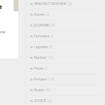
ANALYSE ET INTERVIEW
(20)
e
Dossier
(2)
ECONOMIE
(34)
mise
Ferroviaire
(3)
Lagunaire
(7)
Maritime
(131)
Pêche
(3)
Portuaire
(124)
Routier
(49)
SOCIETE
(69)