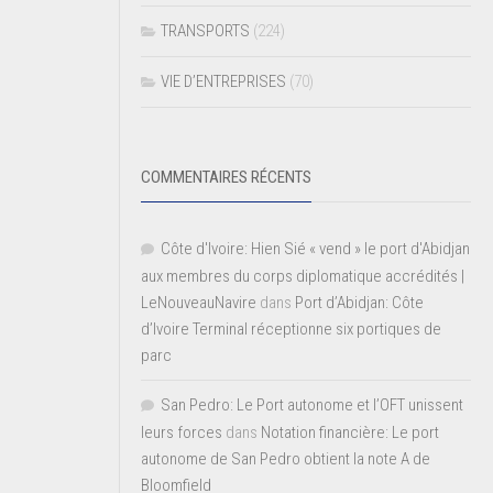
TRANSPORTS
(224)
VIE D’ENTREPRISES
(70)
COMMENTAIRES RÉCENTS
Côte d'Ivoire: Hien Sié « vend » le port d'Abidjan
aux membres du corps diplomatique accrédités |
LeNouveauNavire
dans
Port d’Abidjan: Côte
d’Ivoire Terminal réceptionne six portiques de
parc
San Pedro: Le Port autonome et l’OFT unissent
leurs forces
dans
Notation financière: Le port
autonome de San Pedro obtient la note A de
Bloomfield