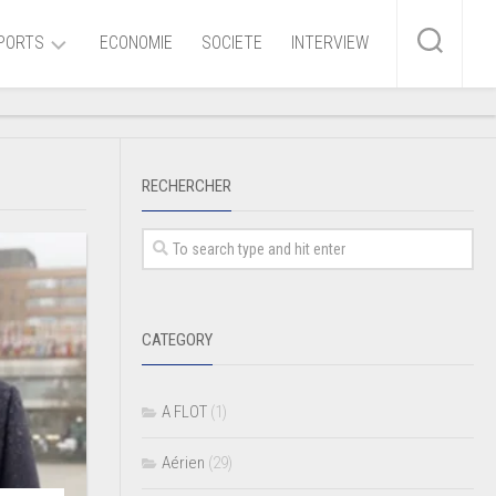
PORTS
ECONOMIE
SOCIETE
INTERVIEW
me
RECHERCHER
ire
r
iaire
CATEGORY
ire
A FLOT
(1)
Aérien
(29)