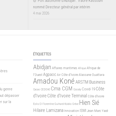
Port autonome d’Abidjan : Traoré Kassoum
nommé Directeur général par intérim
4 mai 2026
ÉTIQUETTES
Abidjan
Affaires maritimes
Afrique de
Afrique
mères
Agpaoc
l'Ouest
Air Côte d'Ivoire
Alassane Ouattara
Amadou Koné
ARSTM
Business
Cma CGM
Côte
du genre
Covid-19
Cacao
CEDEAO
Cocody
d'Ivoire
Côte d'Ivoire Terminal
 faut dépasser
Côte d’Ivoire
Hien Sié
r sur la
Eolis CI
Florentine Guihard-Koidio
Grève
Hilaire Lamizana
ISMI
Innovation
Jean Marc Yacé