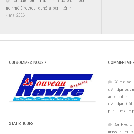
Port autonome d’Abidjan : Traoré Kassoum
nommé Directeur général par intérim
4 mai 2026
QUI SOMMES-NOUS ?
COMMENTAIRE
Côte d'Ivoir
d'Abidjan aux
accrédités | 
d’Abidjan: Côt
portiques de 
STATISTIQUES
San Pedro: 
unissent leurs