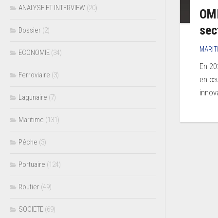
ANALYSE ET INTERVIEW
(20)
OMI
sec
Dossier
(2)
MARIT
ECONOMIE
(34)
En 20
Ferroviaire
(3)
en œu
innov
Lagunaire
(7)
Maritime
(131)
Pêche
(3)
Portuaire
(124)
Routier
(49)
SOCIETE
(69)