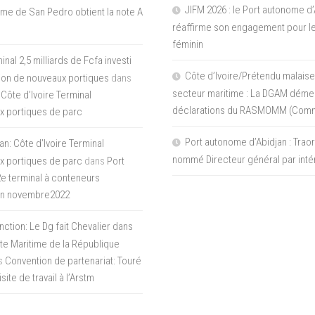
JIFM 2026 : le Port autonome d’
me de San Pedro obtient la note A
réaffirme son engagement pour le
féminin
nal 2,5 milliards de Fcfa investi
Côte d’Ivoire/Prétendu malaise
tion de nouveaux portiques
dans
secteur maritime : La DGAM démen
 Côte d’Ivoire Terminal
déclarations du RASMOMM (Com
x portiques de parc
Port autonome d’Abidjan : Tra
an: Côte d’Ivoire Terminal
nommé Directeur général par inté
x portiques de parc
dans
Port
 2e terminal à conteneurs
en novembre2022
inction: Le Dg fait Chevalier dans
ite Maritime de la République
s
Convention de partenariat: Touré
ite de travail à l’Arstm