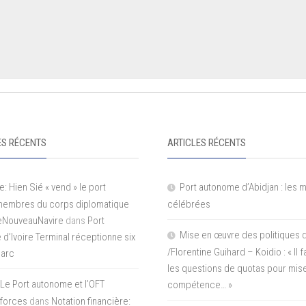
S RÉCENTS
ARTICLES RÉCENTS
e: Hien Sié « vend » le port
Port autonome d’Abidjan : les 
 membres du corps diplomatique
célébrées
LeNouveauNavire
dans
Port
Mise en œuvre des politiques 
e d’Ivoire Terminal réceptionne six
/Florentine Guihard – Koidio : « Il
parc
les questions de quotas pour mise
Le Port autonome et l’OFT
compétence… »
 forces
dans
Notation financière: