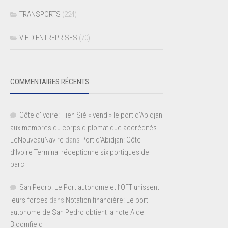
TRANSPORTS
(224)
VIE D’ENTREPRISES
(70)
COMMENTAIRES RÉCENTS
Côte d'Ivoire: Hien Sié « vend » le port d'Abidjan
aux membres du corps diplomatique accrédités |
LeNouveauNavire
dans
Port d’Abidjan: Côte
d’Ivoire Terminal réceptionne six portiques de
parc
San Pedro: Le Port autonome et l’OFT unissent
leurs forces
dans
Notation financière: Le port
autonome de San Pedro obtient la note A de
Bloomfield