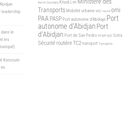
Ministère des
Kitack Lim
Karim Coulibaly
Abidjan
Transports
omi
Mobilité urbaine
 leadership
MSC
navire
Port
PAA
PASP
Port autonome d'Abdiajn
autonome d'Abidjan
Port
 dans le
d'Abidjan
Port de San Pedro
Sotra
RFMP-AOC
t les
Sécurité routière
TC2
transport
Transports
muniqué)
oré Kassoum
rim