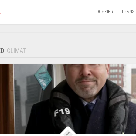
DOSSIER
TRANS
.
Aérien
Mariti
ED:
CLIMAT
Portua
Routie
Ferrov
Laguna