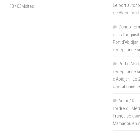
Le port autono
13 403 visites
de Bloomfield
Congo Termi
dans l’acquisi
Port d’Abidjan:
réceptionne si
Port d'Abidj
réceptionne si
d’Abidjan : Le
opérationnel 
Arstm/ Dist
l’ordre du Mér
Française
dan
Mamadou en vis