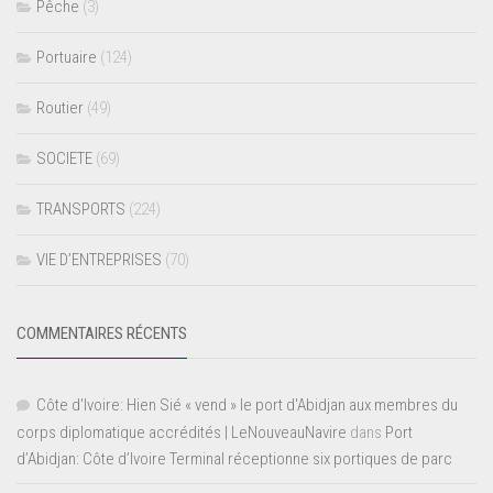
Pêche
(3)
Portuaire
(124)
Routier
(49)
SOCIETE
(69)
TRANSPORTS
(224)
VIE D’ENTREPRISES
(70)
COMMENTAIRES RÉCENTS
Côte d'Ivoire: Hien Sié « vend » le port d'Abidjan aux membres du
corps diplomatique accrédités | LeNouveauNavire
dans
Port
d’Abidjan: Côte d’Ivoire Terminal réceptionne six portiques de parc