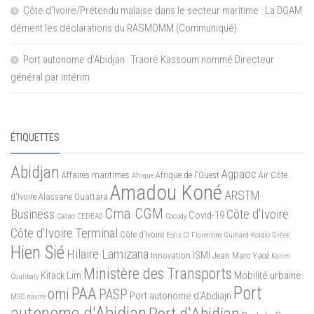
Côte d’Ivoire/Prétendu malaise dans le secteur maritime : La DGAM
dément les déclarations du RASMOMM (Communiqué)
Port autonome d’Abidjan : Traoré Kassoum nommé Directeur
général par intérim
ÉTIQUETTES
Abidjan
Agpaoc
Affaires maritimes
Afrique de l'Ouest
Air Côte
Afrique
Amadou Koné
ARSTM
d'Ivoire
Alassane Ouattara
Cma CGM
Business
Côte d'Ivoire
Covid-19
Cacao
CEDEAO
Cocody
Côte d'Ivoire Terminal
Côte d’Ivoire
Eolis CI
Florentine Guihard-Koidio
Grève
Hien Sié
Hilaire Lamizana
ISMI
Innovation
Jean Marc Yacé
Karim
Ministère des Transports
Mobilité urbaine
Kitack Lim
Coulibaly
Port
PAA
omi
PASP
Port autonome d'Abdiajn
MSC
navire
autonome d'Abidjan