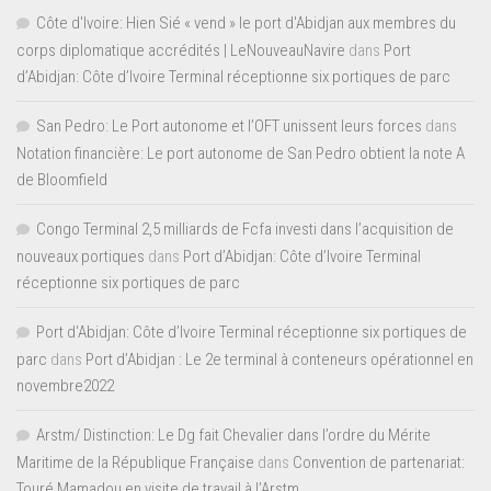
Côte d'Ivoire: Hien Sié « vend » le port d'Abidjan aux membres du
corps diplomatique accrédités | LeNouveauNavire
dans
Port
d’Abidjan: Côte d’Ivoire Terminal réceptionne six portiques de parc
San Pedro: Le Port autonome et l’OFT unissent leurs forces
dans
Notation financière: Le port autonome de San Pedro obtient la note A
de Bloomfield
Congo Terminal 2,5 milliards de Fcfa investi dans l’acquisition de
nouveaux portiques
dans
Port d’Abidjan: Côte d’Ivoire Terminal
réceptionne six portiques de parc
Port d'Abidjan: Côte d’Ivoire Terminal réceptionne six portiques de
parc
dans
Port d’Abidjan : Le 2e terminal à conteneurs opérationnel en
novembre2022
Arstm/ Distinction: Le Dg fait Chevalier dans l’ordre du Mérite
Maritime de la République Française
dans
Convention de partenariat:
Touré Mamadou en visite de travail à l’Arstm