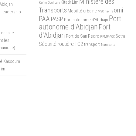
Ministère des
Kitack Lim
Karim Coulibaly
Abidjan
Transports
omi
Mobilité urbaine
 leadership
MSC
navire
Port
PAA
PASP
Port autonome d'Abdiajn
autonome d'Abidjan
Port
 dans le
d'Abidjan
Port de San Pedro
Sotra
RFMP-AOC
t les
Sécurité routière
TC2
transport
Transports
muniqué)
oré Kassoum
rim