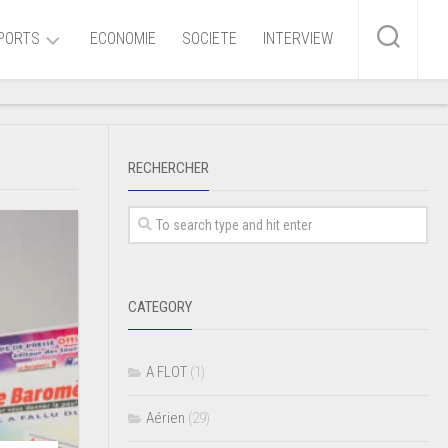
PORTS
ECONOMIE
SOCIETE
INTERVIEW
me
RECHERCHER
ire
r
iaire
CATEGORY
ire
A FLOT
(1)
Aérien
(29)