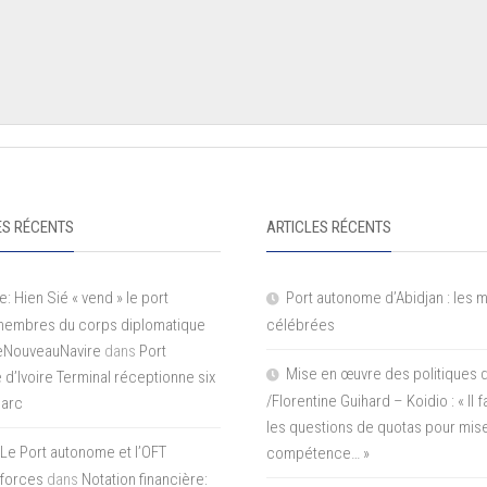
S RÉCENTS
ARTICLES RÉCENTS
e: Hien Sié « vend » le port
Port autonome d’Abidjan : les 
 membres du corps diplomatique
célébrées
LeNouveauNavire
dans
Port
Mise en œuvre des politiques 
e d’Ivoire Terminal réceptionne six
/Florentine Guihard – Koidio : « Il
parc
les questions de quotas pour mise
Le Port autonome et l’OFT
compétence… »
 forces
dans
Notation financière: