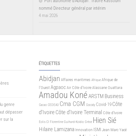
Port autonome d’Abidjan : Traoré Kassoum
nommé Directeur général par intérim
4 mai 2026
ÉTIQUETTES
Abidjan
Affaires maritimes
Afrique de
Afrique
mères
Agpaoc
l'Ouest
Air Côte d'Ivoire
Alassane Ouattara
Amadou Koné
ARSTM
Business
Cma CGM
Côte
du genre
Covid-19
Cacao
CEDEAO
Cocody
d'Ivoire
Côte d'Ivoire Terminal
 faut dépasser
Côte d’Ivoire
Hien Sié
r sur la
Eolis CI
Florentine Guihard-Koidio
Grève
Hilaire Lamizana
ISMI
Innovation
Jean Marc Yacé