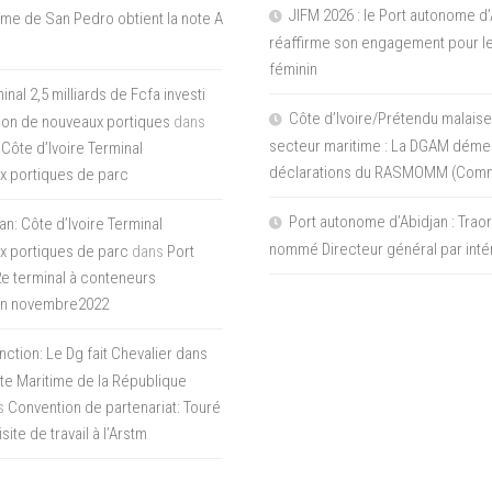
JIFM 2026 : le Port autonome d’
me de San Pedro obtient la note A
réaffirme son engagement pour le
féminin
nal 2,5 milliards de Fcfa investi
Côte d’Ivoire/Prétendu malaise
tion de nouveaux portiques
dans
secteur maritime : La DGAM démen
 Côte d’Ivoire Terminal
déclarations du RASMOMM (Com
x portiques de parc
Port autonome d’Abidjan : Tra
an: Côte d’Ivoire Terminal
nommé Directeur général par inté
x portiques de parc
dans
Port
 2e terminal à conteneurs
en novembre2022
inction: Le Dg fait Chevalier dans
ite Maritime de la République
s
Convention de partenariat: Touré
ite de travail à l’Arstm