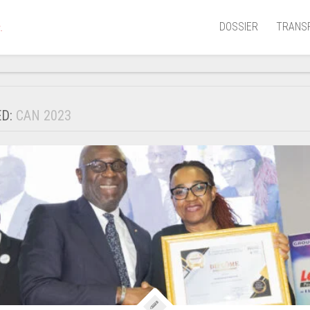
DOSSIER
TRANS
.
Aérien
Mariti
ED:
CAN 2023
Portua
Routie
Ferrov
Laguna