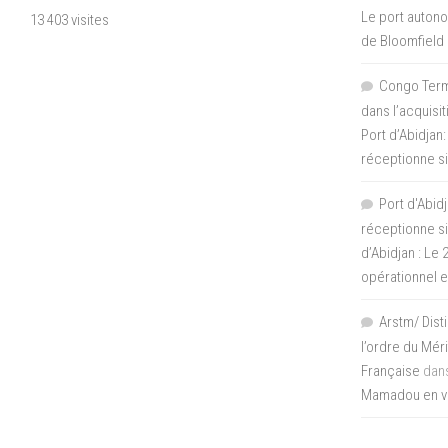
Le port autono
13 403 visites
de Bloomfield
Congo Termi
dans l’acquisi
Port d’Abidjan:
réceptionne si
Port d'Abidj
réceptionne si
d’Abidjan : Le
opérationnel 
Arstm/ Dist
l’ordre du Mér
Française
dan
Mamadou en vis