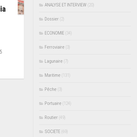
ANALYSE ET INTERVIEW
(20)
ia
Dossier
(2)
ECONOMIE
(34)
Ferroviaire
(3)
5
Lagunaire
(7)
Maritime
(131)
Pêche
(3)
Portuaire
(124)
Routier
(49)
SOCIETE
(69)