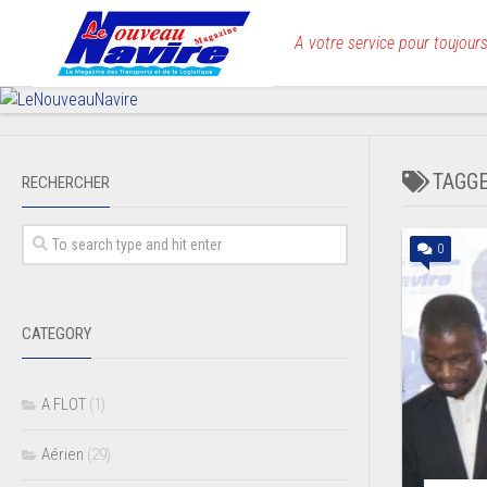
Skip
to
A votre service pour toujours
content
TAGG
RECHERCHER
0
CATEGORY
A FLOT
(1)
Aérien
(29)