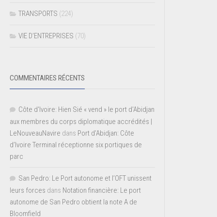
TRANSPORTS
(224)
VIE D’ENTREPRISES
(70)
COMMENTAIRES RÉCENTS
Côte d'Ivoire: Hien Sié « vend » le port d'Abidjan
aux membres du corps diplomatique accrédités |
LeNouveauNavire
dans
Port d’Abidjan: Côte
d’Ivoire Terminal réceptionne six portiques de
parc
San Pedro: Le Port autonome et l’OFT unissent
leurs forces
dans
Notation financière: Le port
autonome de San Pedro obtient la note A de
Bloomfield