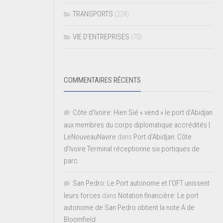
TRANSPORTS
(224)
VIE D’ENTREPRISES
(70)
COMMENTAIRES RÉCENTS
Côte d'Ivoire: Hien Sié « vend » le port d'Abidjan
aux membres du corps diplomatique accrédités |
LeNouveauNavire
dans
Port d’Abidjan: Côte
d’Ivoire Terminal réceptionne six portiques de
parc
San Pedro: Le Port autonome et l’OFT unissent
leurs forces
dans
Notation financière: Le port
autonome de San Pedro obtient la note A de
Bloomfield