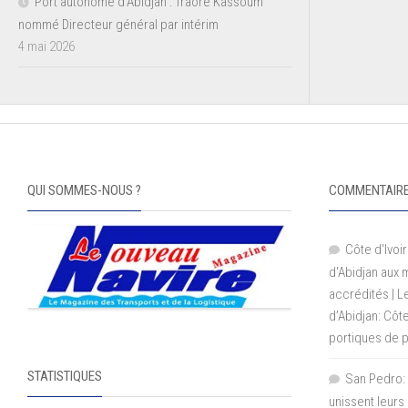
Port autonome d’Abidjan : Traoré Kassoum
nommé Directeur général par intérim
4 mai 2026
QUI SOMMES-NOUS ?
COMMENTAIRE
Côte d'Ivoir
d'Abidjan aux
accrédités | 
d’Abidjan: Côt
portiques de 
STATISTIQUES
San Pedro: 
unissent leurs