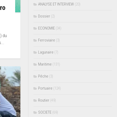
ANALYSE ET INTERVIEW
(20)
ro
Dossier
(2)
ECONOMIE
(34)
) du
Ferroviaire
(3)
...
Lagunaire
(7)
Maritime
(131)
Pêche
(3)
Portuaire
(124)
Routier
(49)
SOCIETE
(69)