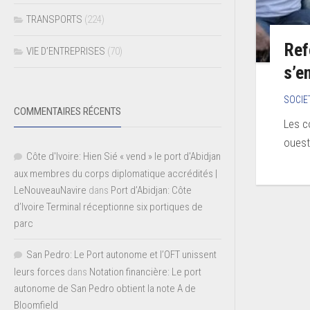
TRANSPORTS
(224)
Ref
VIE D’ENTREPRISES
(70)
s’e
SOCIE
COMMENTAIRES RÉCENTS
Les c
ouest 
Côte d'Ivoire: Hien Sié « vend » le port d'Abidjan
aux membres du corps diplomatique accrédités |
LeNouveauNavire
dans
Port d’Abidjan: Côte
d’Ivoire Terminal réceptionne six portiques de
parc
San Pedro: Le Port autonome et l’OFT unissent
leurs forces
dans
Notation financière: Le port
autonome de San Pedro obtient la note A de
Bloomfield