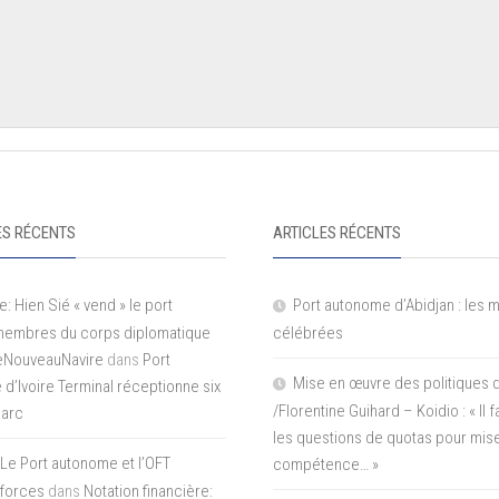
S RÉCENTS
ARTICLES RÉCENTS
e: Hien Sié « vend » le port
Port autonome d’Abidjan : les 
 membres du corps diplomatique
célébrées
LeNouveauNavire
dans
Port
Mise en œuvre des politiques 
e d’Ivoire Terminal réceptionne six
/Florentine Guihard – Koidio : « Il
parc
les questions de quotas pour mise
Le Port autonome et l’OFT
compétence… »
 forces
dans
Notation financière: