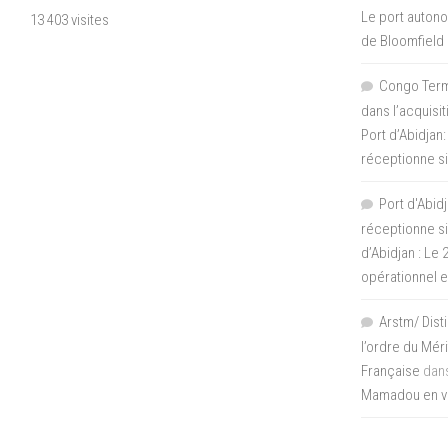
Le port autono
13 403 visites
de Bloomfield
Congo Termi
dans l’acquisi
Port d’Abidjan:
réceptionne si
Port d'Abidj
réceptionne si
d’Abidjan : Le
opérationnel 
Arstm/ Dist
l’ordre du Mér
Française
dan
Mamadou en vis