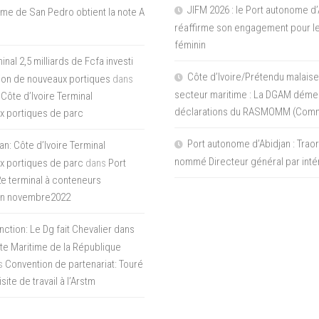
JIFM 2026 : le Port autonome d’
me de San Pedro obtient la note A
réaffirme son engagement pour le
féminin
nal 2,5 milliards de Fcfa investi
Côte d’Ivoire/Prétendu malaise
tion de nouveaux portiques
dans
secteur maritime : La DGAM démen
 Côte d’Ivoire Terminal
déclarations du RASMOMM (Com
x portiques de parc
Port autonome d’Abidjan : Tra
an: Côte d’Ivoire Terminal
nommé Directeur général par inté
x portiques de parc
dans
Port
 2e terminal à conteneurs
en novembre2022
inction: Le Dg fait Chevalier dans
ite Maritime de la République
s
Convention de partenariat: Touré
ite de travail à l’Arstm