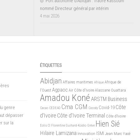
Port autonome d’Abidjan : Traoré Kassoum
nommé Directeur général par intérim
4 mai 2026
ÉTIQUETTES
Abidjan
Affaires maritimes
Afrique de
Afrique
mères
Agpaoc
l'Ouest
Air Côte d'Ivoire
Alassane Ouattara
Amadou Koné
ARSTM
Business
Cma CGM
Côte
du genre
Covid-19
Cacao
CEDEAO
Cocody
d'Ivoire
Côte d'Ivoire Terminal
 faut dépasser
Côte d’Ivoire
Hien Sié
r sur la
Eolis CI
Florentine Guihard-Koidio
Grève
Hilaire Lamizana
ISMI
Innovation
Jean Marc Yacé