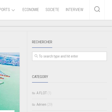
PORTS
ECONOMIE
SOCIETE
INTERVIEW
me
RECHERCHER
ire
r
iaire
CATEGORY
ire
A FLOT
(1)
Aérien
(29)