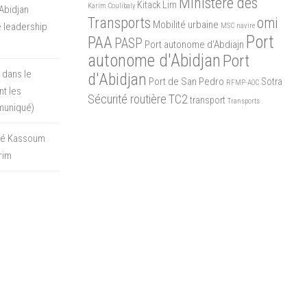
Ministère des
Kitack Lim
Karim Coulibaly
Abidjan
Transports
omi
Mobilité urbaine
 leadership
MSC
navire
Port
PAA
PASP
Port autonome d'Abdiajn
autonome d'Abidjan
Port
 dans le
d'Abidjan
Port de San Pedro
Sotra
RFMP-AOC
t les
Sécurité routière
TC2
transport
Transports
muniqué)
oré Kassoum
rim