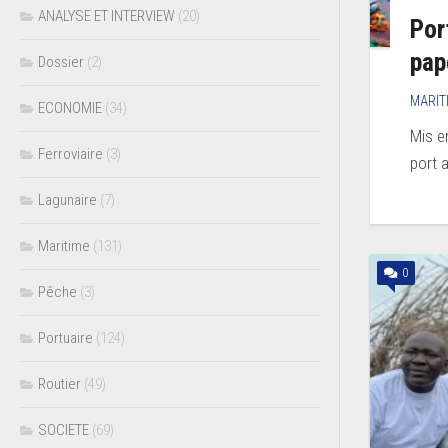
ANALYSE ET INTERVIEW
(20)
Por
pap
Dossier
(2)
MARIT
ECONOMIE
(34)
Mis e
Ferroviaire
(3)
port 
Lagunaire
(7)
Maritime
(131)
0
Pêche
(3)
Portuaire
(124)
Routier
(49)
SOCIETE
(69)