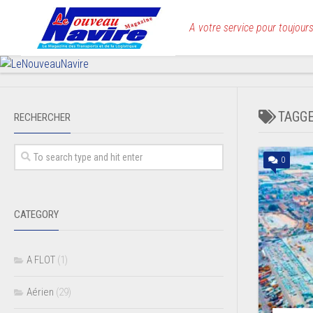
Skip
to
A votre service pour toujours
content
TAGG
RECHERCHER
0
CATEGORY
A FLOT
(1)
Aérien
(29)