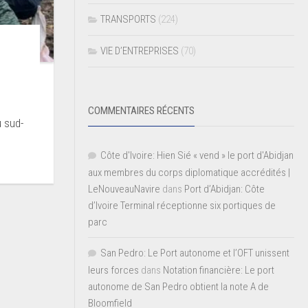
TRANSPORTS
(224)
VIE D’ENTREPRISES
(70)
COMMENTAIRES RÉCENTS
u sud-
Côte d'Ivoire: Hien Sié « vend » le port d'Abidjan
aux membres du corps diplomatique accrédités |
LeNouveauNavire
dans
Port d’Abidjan: Côte
d’Ivoire Terminal réceptionne six portiques de
parc
San Pedro: Le Port autonome et l’OFT unissent
leurs forces
dans
Notation financière: Le port
autonome de San Pedro obtient la note A de
Bloomfield