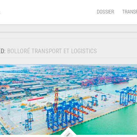
DOSSIER
TRANS
.
Aérien
Mariti
ED:
BOLLORÉ TRANSPORT ET LOGISTICS
Portua
Routie
Ferrov
Laguna