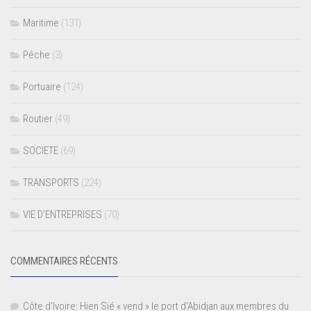
Maritime
(131)
Pêche
(3)
Portuaire
(124)
Routier
(49)
SOCIETE
(69)
TRANSPORTS
(224)
VIE D’ENTREPRISES
(70)
COMMENTAIRES RÉCENTS
Côte d'Ivoire: Hien Sié « vend » le port d'Abidjan aux membres du