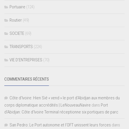
Portuaire
(124)
Routier
(49)
SOCIETE
(69)
TRANSPORTS
(224)
VIE D’ENTREPRISES
(70)
COMMENTAIRES RÉCENTS
Côte d'Ivoire: Hien Sié « vend » le port d'Abidjan aux membres du
corps diplomatique accrédités | LeNouveauNavire
dans
Port
d’Abidjan: Côte d’Ivoire Terminal réceptionne six portiques de parc
San Pedro: Le Port autonome et l’OFT unissent leurs forces
dans