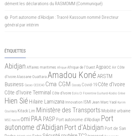
dément les déclarations du RASMOMM (Communiqué)
Port autonome d’Abidjan : Traoré Kassoum nommé Directeur
général par intérim
ÉTIQUETTES
Abidjan
Agpaoc
Affaires maritimes
Afrique de l'Ouest
Air Côte
Afrique
Amadou Koné
ARSTM
d'Ivoire
Alassane Ouattara
Cma CGM
Business
Côte d'Ivoire
Covid-19
Cacao
CEDEAO
Cocody
Côte d'Ivoire Terminal
Côte d’Ivoire
Eolis CI
Florentine Guihard-Koidio
Grève
Hien Sié
Hilaire Lamizana
ISMI
Innovation
Jean Marc Yacé
Karim
Ministère des Transports
Mobilité urbaine
Kitack Lim
Coulibaly
Port
PAA
omi
PASP
Port autonome d'Abdiajn
MSC
navire
autonome d'Abidjan
Port d'Abidjan
Port de San
Sécurité routière
TC2