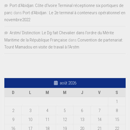
Port d'Abidjan: Côte d’Ivoire Terminal réceptionne six portiques de
parc
dans
Port d’Abidjan : Le 2e terminal à conteneurs opérationnel en
novembre2022
Arstm/ Distinction: Le Dg fait Chevalier dans l’ordre du Mérite
Maritime de la République Française
dans
Convention de partenariat:
Touré Mamadou en visite de travail à l’Arstm
août 2026
D
L
M
M
J
V
S
1
2
3
4
5
6
7
8
9
10
11
12
13
14
15
16
17
18
19
20
21
22