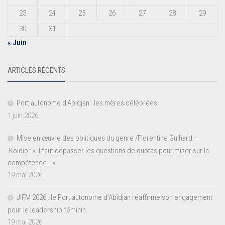
23
24
25
26
27
28
29
30
31
« Juin
ARTICLES RÉCENTS
Port autonome d’Abidjan : les mères célébrées
1 juin 2026
Mise en œuvre des politiques du genre /Florentine Guihard –
Koidio : « Il faut dépasser les questions de quotas pour miser sur la
compétence… »
19 mai 2026
JIFM 2026 : le Port autonome d’Abidjan réaffirme son engagement
pour le leadership féminin
19 mai 2026