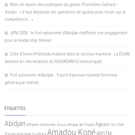
Mise en œuvre des politiques du genre /Florentine Guihard –
Koidio : « Il faut dépasser les questions de quotas pour miser sur la
compétence… »
JIFM 2026 : le Port autonome d’Abidjan réaffirme son engagement
pour le leadership féminin
Côte d’Ivoire/Prétendu malaise dans le secteur maritime : La DGAM
dément les déclarations du RASMOMM (Communiqué)
Port autonome d’Abidjan : Traoré Kassoum nommé Directeur
général par intérim
ÉTIQUETTES
Abidjan
Agpaoc
Affaires maritimes
Afrique de l'Ouest
Air Côte
Afrique
Amadou Koné
ARSTM
d'Ivoire
Alassane Ouattara