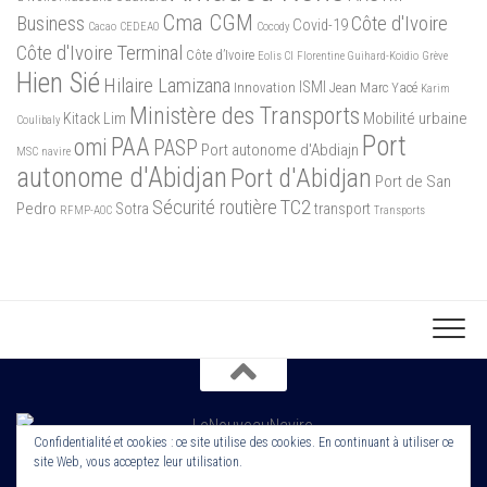
Cma CGM
Business
Côte d'Ivoire
Covid-19
Cacao
CEDEAO
Cocody
Côte d'Ivoire Terminal
Côte d’Ivoire
Eolis CI
Florentine Guihard-Koidio
Grève
Hien Sié
Hilaire Lamizana
ISMI
Innovation
Jean Marc Yacé
Karim
Ministère des Transports
Mobilité urbaine
Kitack Lim
Coulibaly
Port
PAA
omi
PASP
Port autonome d'Abdiajn
MSC
navire
autonome d'Abidjan
Port d'Abidjan
Port de San
Sécurité routière
TC2
Pedro
Sotra
transport
RFMP-AOC
Transports
Confidentialité et cookies : ce site utilise des cookies. En continuant à utiliser ce
site Web, vous acceptez leur utilisation.
Copyright 2022. Le Nouveau Navire. Tout droit Réservé. Edité par