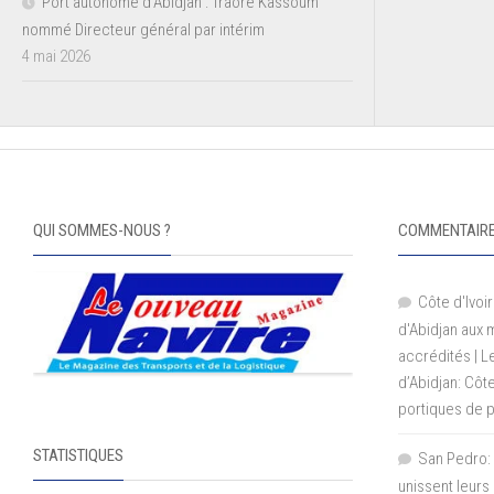
Port autonome d’Abidjan : Traoré Kassoum
nommé Directeur général par intérim
4 mai 2026
QUI SOMMES-NOUS ?
COMMENTAIRE
Côte d'Ivoir
d'Abidjan aux
accrédités | 
d’Abidjan: Côt
portiques de 
STATISTIQUES
San Pedro: 
unissent leurs