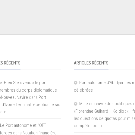
S RÉCENTS
ARTICLES RÉCENTS
e: Hien Sié « vend » le port
Port autonome d’Abidjan : les 
 membres du corps diplomatique
célébrées
LeNouveauNavire
dans
Port
Mise en œuvre des politiques 
e d’Ivoire Terminal réceptionne six
/Florentine Guihard – Koidio : « Il
parc
les questions de quotas pour mise
Le Port autonome et l’OFT
compétence… »
 forces
dans
Notation financière: