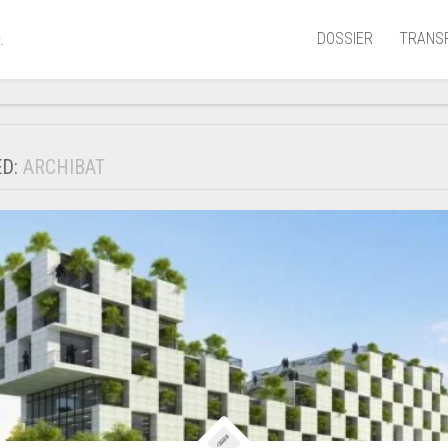
DOSSIER
TRANS
.
Aérien
Mariti
ED:
ARCHIBAT
Portua
Routie
Ferrov
Laguna