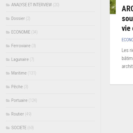
ANALYSE ET INTERVIEW
(20)
ARC
sou
Dossier
(2)
vie
ECONOMIE
(34)
ECON
Ferroviaire
(3)
Les r
bâtim
Lagunaire
(7)
archit
Maritime
(131)
Pêche
(3)
Portuaire
(124)
Routier
(49)
SOCIETE
(69)