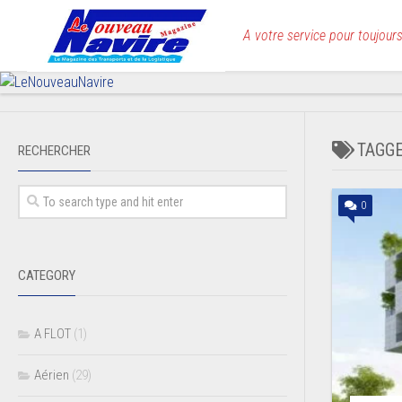
Skip
to
A votre service pour toujours
content
TAGG
RECHERCHER
0
CATEGORY
A FLOT
(1)
Aérien
(29)