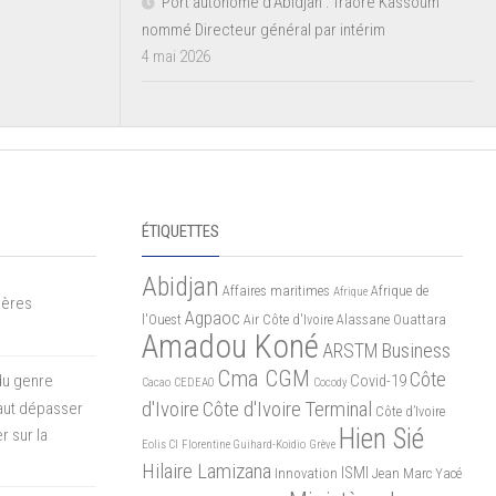
Port autonome d’Abidjan : Traoré Kassoum
nommé Directeur général par intérim
4 mai 2026
ÉTIQUETTES
Abidjan
Affaires maritimes
Afrique de
Afrique
mères
Agpaoc
l'Ouest
Air Côte d'Ivoire
Alassane Ouattara
Amadou Koné
ARSTM
Business
Cma CGM
Côte
du genre
Covid-19
Cacao
CEDEAO
Cocody
d'Ivoire
Côte d'Ivoire Terminal
 faut dépasser
Côte d’Ivoire
Hien Sié
r sur la
Eolis CI
Florentine Guihard-Koidio
Grève
Hilaire Lamizana
ISMI
Innovation
Jean Marc Yacé