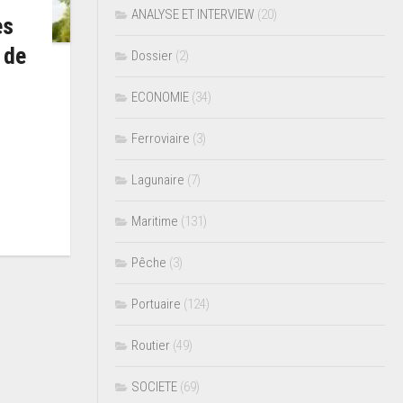
ANALYSE ET INTERVIEW
(20)
es
 de
Dossier
(2)
ECONOMIE
(34)
Ferroviaire
(3)
Lagunaire
(7)
Maritime
(131)
Pêche
(3)
Portuaire
(124)
Routier
(49)
SOCIETE
(69)