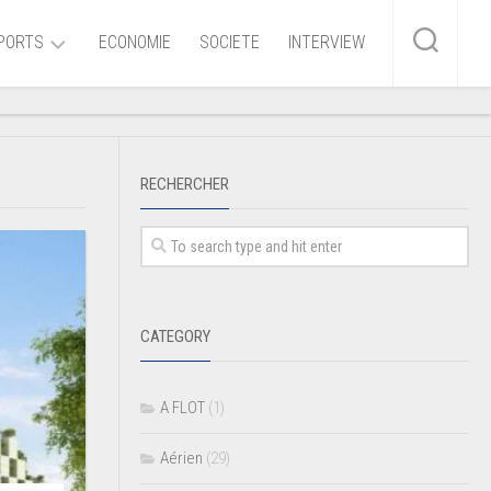
PORTS
ECONOMIE
SOCIETE
INTERVIEW
me
RECHERCHER
ire
r
iaire
CATEGORY
ire
A FLOT
(1)
Aérien
(29)