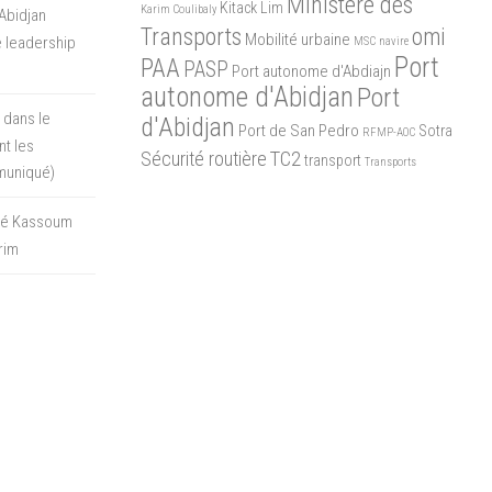
Ministère des
Kitack Lim
Karim Coulibaly
Abidjan
Transports
omi
Mobilité urbaine
 leadership
MSC
navire
Port
PAA
PASP
Port autonome d'Abdiajn
autonome d'Abidjan
Port
 dans le
d'Abidjan
Port de San Pedro
Sotra
RFMP-AOC
t les
Sécurité routière
TC2
transport
Transports
muniqué)
oré Kassoum
rim