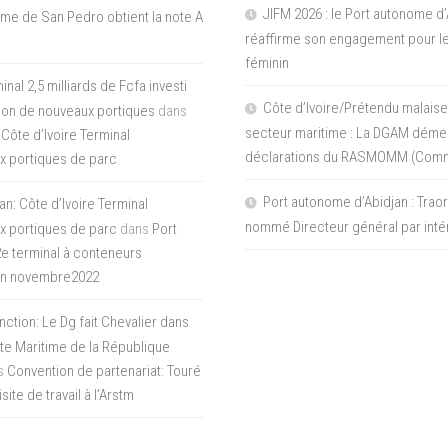
JIFM 2026 : le Port autonome d’
me de San Pedro obtient la note A
réaffirme son engagement pour le
féminin
nal 2,5 milliards de Fcfa investi
Côte d’Ivoire/Prétendu malaise
tion de nouveaux portiques
dans
secteur maritime : La DGAM démen
 Côte d’Ivoire Terminal
déclarations du RASMOMM (Com
x portiques de parc
Port autonome d’Abidjan : Tra
an: Côte d’Ivoire Terminal
nommé Directeur général par inté
x portiques de parc
dans
Port
 2e terminal à conteneurs
en novembre2022
inction: Le Dg fait Chevalier dans
ite Maritime de la République
s
Convention de partenariat: Touré
ite de travail à l’Arstm