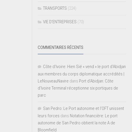
TRANSPORTS
(224)
VIE D’ENTREPRISES
(70)
COMMENTAIRES RÉCENTS
Côte d'Ivoire: Hien Sié « vend » le port d'Abidjan
aux membres du corps diplomatique accrédités |
LeNouveauNavire
dans
Port d’Abidjan: Côte
d’Ivoire Terminal réceptionne six portiques de
parc
San Pedro: Le Port autonome et l’OFT unissent
leurs forces
dans
Notation financière: Le port
autonome de San Pedro obtient la note A de
Bloomfield