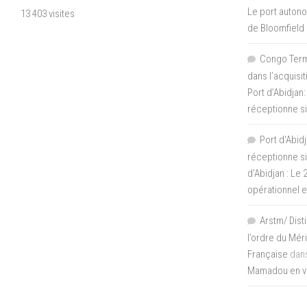
Le port autono
13 403 visites
de Bloomfield
Congo Termi
dans l’acquisi
Port d’Abidjan:
réceptionne si
Port d'Abidj
réceptionne si
d’Abidjan : Le
opérationnel 
Arstm/ Dist
l’ordre du Mér
Française
dan
Mamadou en vis