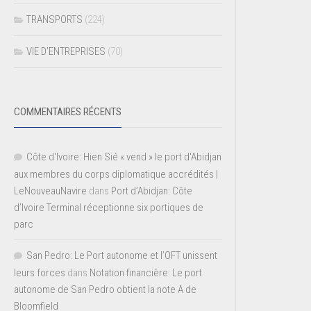
TRANSPORTS
(224)
VIE D’ENTREPRISES
(70)
COMMENTAIRES RÉCENTS
Côte d'Ivoire: Hien Sié « vend » le port d'Abidjan
aux membres du corps diplomatique accrédités |
LeNouveauNavire
dans
Port d’Abidjan: Côte
d’Ivoire Terminal réceptionne six portiques de
parc
San Pedro: Le Port autonome et l’OFT unissent
leurs forces
dans
Notation financière: Le port
autonome de San Pedro obtient la note A de
Bloomfield