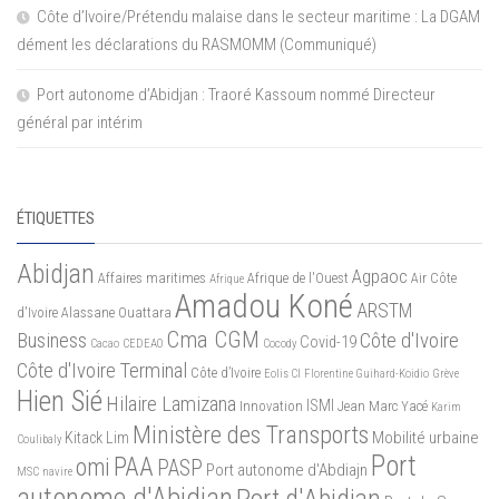
Côte d’Ivoire/Prétendu malaise dans le secteur maritime : La DGAM
dément les déclarations du RASMOMM (Communiqué)
Port autonome d’Abidjan : Traoré Kassoum nommé Directeur
général par intérim
ÉTIQUETTES
Abidjan
Agpaoc
Affaires maritimes
Afrique de l'Ouest
Air Côte
Afrique
Amadou Koné
ARSTM
d'Ivoire
Alassane Ouattara
Cma CGM
Business
Côte d'Ivoire
Covid-19
Cacao
CEDEAO
Cocody
Côte d'Ivoire Terminal
Côte d’Ivoire
Eolis CI
Florentine Guihard-Koidio
Grève
Hien Sié
Hilaire Lamizana
ISMI
Innovation
Jean Marc Yacé
Karim
Ministère des Transports
Mobilité urbaine
Kitack Lim
Coulibaly
Port
PAA
omi
PASP
Port autonome d'Abdiajn
MSC
navire
autonome d'Abidjan