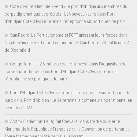
Côte d'Ivoire: Hien Sié « vend » le port d'Abidjan aux membres du
corps diplomatique accrédités | LeNouveauNavire
dans
Port
d’Abidjan: Côte d’Ivoire Terminal réceptionne six portiques de parc
San Pedro: Le Port autonome et l’OFT unissent leurs forces
dans
Notation financière: Le port autonome de San Pedro obtient la note A
de Bloomfield
Congo Terminal 2,5 milliards de Fcfa investi dans l’acquisition de
nouveaux portiques
dans
Port d’Abidjan: Côte d’Ivoire Terminal
réceptionne six portiques de parc
Port d'Abidjan: Côte d’Ivoire Terminal réceptionne six portiques de
parc
dans
Port d’Abidjan : Le 2e terminal à conteneurs opérationnel en
novembre2022
Arstm/ Distinction: Le Dg fait Chevalier dans l’ordre du Mérite
Maritime de la République Française
dans
Convention de partenariat:
Touré Mamadou en visite de travail à l’Arstm