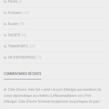
Pêche
(3)
Portuaire
(124)
Routier
(49)
SOCIETE
(69)
TRANSPORTS
(224)
VIE D’ENTREPRISES
(70)
COMMENTAIRES RÉCENTS
Côte d'Ivoire: Hien Sié « vend » le port d'Abidjan aux membres du
corps diplomatique accrédités | LeNouveauNavire
dans
Port
d’Abidjan: Côte d’Ivoire Terminal réceptionne six portiques de parc