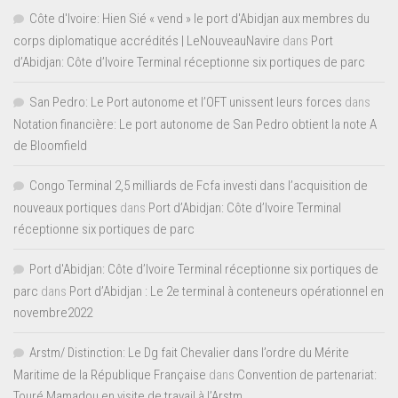
Côte d'Ivoire: Hien Sié « vend » le port d'Abidjan aux membres du
corps diplomatique accrédités | LeNouveauNavire
dans
Port
d’Abidjan: Côte d’Ivoire Terminal réceptionne six portiques de parc
San Pedro: Le Port autonome et l’OFT unissent leurs forces
dans
Notation financière: Le port autonome de San Pedro obtient la note A
de Bloomfield
Congo Terminal 2,5 milliards de Fcfa investi dans l’acquisition de
nouveaux portiques
dans
Port d’Abidjan: Côte d’Ivoire Terminal
réceptionne six portiques de parc
Port d'Abidjan: Côte d’Ivoire Terminal réceptionne six portiques de
parc
dans
Port d’Abidjan : Le 2e terminal à conteneurs opérationnel en
novembre2022
Arstm/ Distinction: Le Dg fait Chevalier dans l’ordre du Mérite
Maritime de la République Française
dans
Convention de partenariat:
Touré Mamadou en visite de travail à l’Arstm