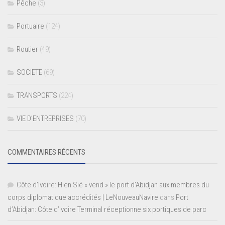
Pêche
(3)
Portuaire
(124)
Routier
(49)
SOCIETE
(69)
TRANSPORTS
(224)
VIE D’ENTREPRISES
(70)
COMMENTAIRES RÉCENTS
Côte d'Ivoire: Hien Sié « vend » le port d'Abidjan aux membres du
corps diplomatique accrédités | LeNouveauNavire
dans
Port
d’Abidjan: Côte d’Ivoire Terminal réceptionne six portiques de parc