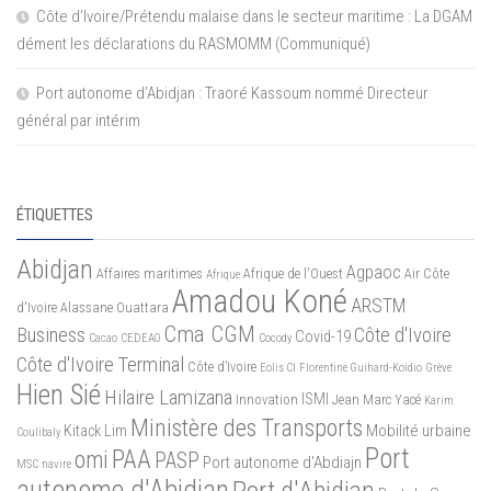
Côte d’Ivoire/Prétendu malaise dans le secteur maritime : La DGAM
dément les déclarations du RASMOMM (Communiqué)
Port autonome d’Abidjan : Traoré Kassoum nommé Directeur
général par intérim
ÉTIQUETTES
Abidjan
Agpaoc
Affaires maritimes
Afrique de l'Ouest
Air Côte
Afrique
Amadou Koné
ARSTM
d'Ivoire
Alassane Ouattara
Cma CGM
Business
Côte d'Ivoire
Covid-19
Cacao
CEDEAO
Cocody
Côte d'Ivoire Terminal
Côte d’Ivoire
Eolis CI
Florentine Guihard-Koidio
Grève
Hien Sié
Hilaire Lamizana
ISMI
Innovation
Jean Marc Yacé
Karim
Ministère des Transports
Mobilité urbaine
Kitack Lim
Coulibaly
Port
PAA
omi
PASP
Port autonome d'Abdiajn
MSC
navire
autonome d'Abidjan