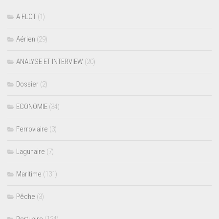
A FLOT
(1)
Aérien
(29)
ANALYSE ET INTERVIEW
(20)
Dossier
(2)
ECONOMIE
(34)
Ferroviaire
(3)
Lagunaire
(7)
Maritime
(131)
Pêche
(3)
Portuaire
(124)