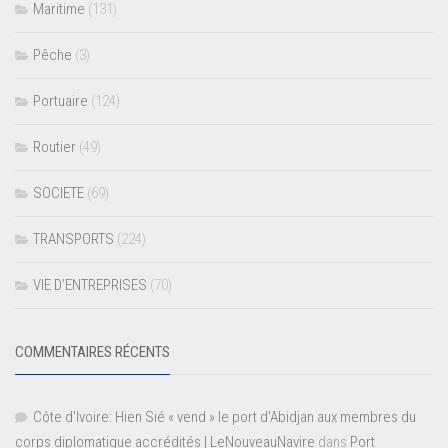
Maritime
(131)
Pêche
(3)
Portuaire
(124)
Routier
(49)
SOCIETE
(69)
TRANSPORTS
(224)
VIE D’ENTREPRISES
(70)
COMMENTAIRES RÉCENTS
Côte d'Ivoire: Hien Sié « vend » le port d'Abidjan aux membres du
corps diplomatique accrédités | LeNouveauNavire
dans
Port