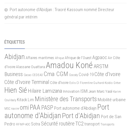
Port autonome d’Abidjan : Traoré Kassoum nommé Directeur
général par intérim
ÉTIQUETTES
Abidjan
Agpaoc
Affaires maritimes
Afrique de l'Ouest
Air Côte
Afrique
Amadou Koné
ARSTM
d'Ivoire
Alassane Ouattara
Cma CGM
Business
Côte d'Ivoire
Covid-19
Cacao
CEDEAO
Cocody
Côte d'Ivoire Terminal
Côte d’Ivoire
Eolis CI
Florentine Guihard-Koidio
Grève
Hien Sié
Hilaire Lamizana
ISMI
Innovation
Jean Marc Yacé
Karim
Ministère des Transports
Mobilité urbaine
Kitack Lim
Coulibaly
Port
PAA
omi
PASP
Port autonome d'Abdiajn
MSC
navire
autonome d'Abidjan
Port d'Abidjan
Port de San
Sécurité routière
TC2
Pedro
Sotra
transport
RFMP-AOC
Transports