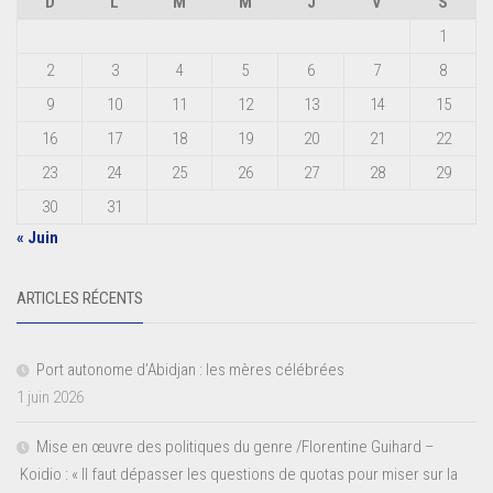
D
L
M
M
J
V
S
1
2
3
4
5
6
7
8
9
10
11
12
13
14
15
16
17
18
19
20
21
22
23
24
25
26
27
28
29
30
31
« Juin
ARTICLES RÉCENTS
Port autonome d’Abidjan : les mères célébrées
1 juin 2026
Mise en œuvre des politiques du genre /Florentine Guihard –
Koidio : « Il faut dépasser les questions de quotas pour miser sur la