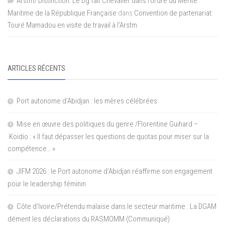
Arstm/ Distinction: Le Dg fait Chevalier dans l’ordre du Mérite
Maritime de la République Française
dans
Convention de partenariat:
Touré Mamadou en visite de travail à l’Arstm
ARTICLES RÉCENTS
Port autonome d’Abidjan : les mères célébrées
Mise en œuvre des politiques du genre /Florentine Guihard –
Koidio : « Il faut dépasser les questions de quotas pour miser sur la
compétence… »
JIFM 2026 : le Port autonome d’Abidjan réaffirme son engagement
pour le leadership féminin
Côte d’Ivoire/Prétendu malaise dans le secteur maritime : La DGAM
dément les déclarations du RASMOMM (Communiqué)