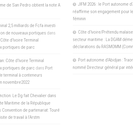
JIFM 2026 : le Port autonome d’
me de San Pedro obtient la note A
réaffirme son engagement pour le
féminin
nal 2,5 milliards de Fcfa investi
Côte d’Ivoire/Prétendu malaise
tion de nouveaux portiques
dans
secteur maritime : La DGAM démen
 Côte d’Ivoire Terminal
déclarations du RASMOMM (Com
x portiques de parc
Port autonome d’Abidjan : Tra
an: Côte d’Ivoire Terminal
nommé Directeur général par inté
x portiques de parc
dans
Port
 2e terminal à conteneurs
en novembre2022
inction: Le Dg fait Chevalier dans
ite Maritime de la République
s
Convention de partenariat: Touré
ite de travail à l’Arstm