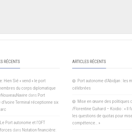
S RÉCENTS
ARTICLES RÉCENTS
e: Hien Sié « vend » le port
Port autonome d’Abidjan : les 
 membres du corps diplomatique
célébrées
LeNouveauNavire
dans
Port
Mise en œuvre des politiques 
e d’Ivoire Terminal réceptionne six
/Florentine Guihard – Koidio : « Il
parc
les questions de quotas pour mise
Le Port autonome et l’OFT
compétence… »
 forces
dans
Notation financière: