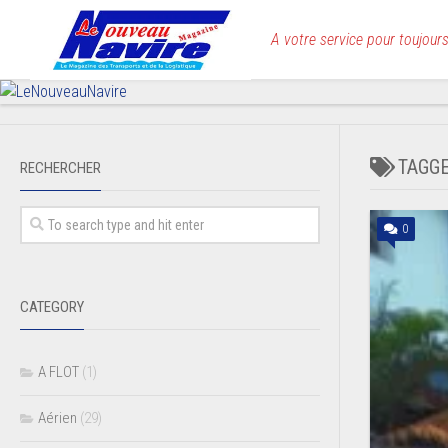
Skip
to
A votre service pour toujours
content
TAGG
RECHERCHER
0
CATEGORY
A FLOT
(1)
Aérien
(29)