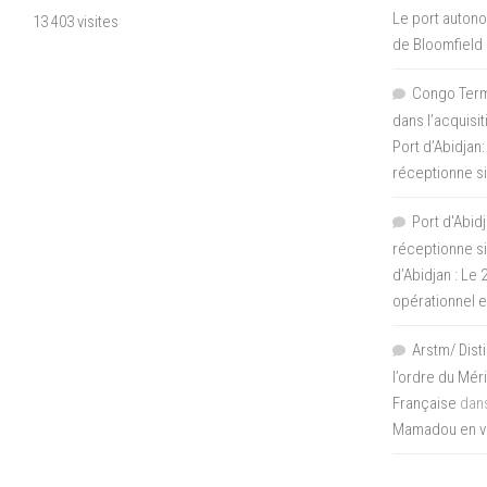
Le port autono
13 403 visites
de Bloomfield
Congo Termi
dans l’acquisi
Port d’Abidjan:
réceptionne si
Port d'Abidj
réceptionne si
d’Abidjan : Le
opérationnel 
Arstm/ Dist
l’ordre du Mér
Française
dan
Mamadou en vis