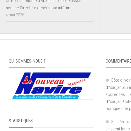
Port autonome d’Abidjan : Traoré Kassoum
nommé Directeur général par intérim
4 mai 2026
QUI SOMMES-NOUS ?
COMMENTAIRE
Côte d'Ivoir
d'Abidjan aux
accrédités | 
d’Abidjan: Côt
portiques de 
STATISTIQUES
San Pedro: 
unissent leurs