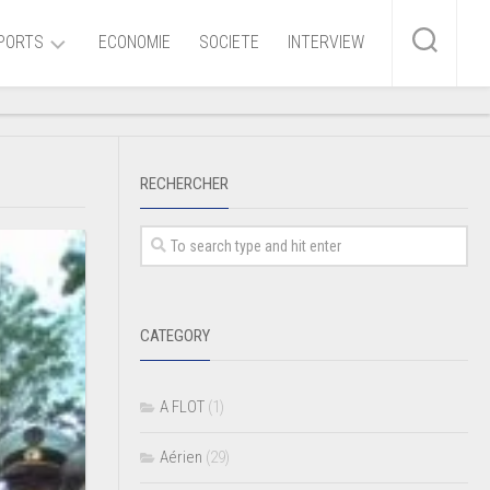
PORTS
ECONOMIE
SOCIETE
INTERVIEW
me
RECHERCHER
ire
r
iaire
CATEGORY
ire
A FLOT
(1)
Aérien
(29)