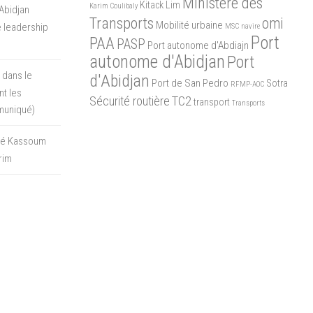
Ministère des
Kitack Lim
Karim Coulibaly
Abidjan
Transports
omi
Mobilité urbaine
 leadership
MSC
navire
Port
PAA
PASP
Port autonome d'Abdiajn
autonome d'Abidjan
Port
 dans le
d'Abidjan
Port de San Pedro
Sotra
RFMP-AOC
t les
Sécurité routière
TC2
transport
Transports
muniqué)
oré Kassoum
rim