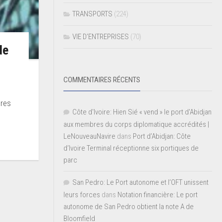
TRANSPORTS
(224)
VIE D’ENTREPRISES
(70)
de
COMMENTAIRES RÉCENTS
bres
Côte d'Ivoire: Hien Sié « vend » le port d'Abidjan
aux membres du corps diplomatique accrédités |
LeNouveauNavire
dans
Port d’Abidjan: Côte
d’Ivoire Terminal réceptionne six portiques de
parc
San Pedro: Le Port autonome et l’OFT unissent
leurs forces
dans
Notation financière: Le port
autonome de San Pedro obtient la note A de
Bloomfield