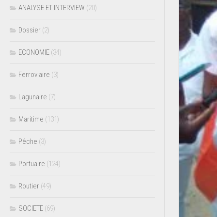
ANALYSE ET INTERVIEW
(20)
Dossier
(2)
ECONOMIE
(34)
Ferroviaire
(3)
Lagunaire
(7)
Maritime
(131)
Pêche
(3)
Portuaire
(124)
Routier
(49)
SOCIETE
(69)