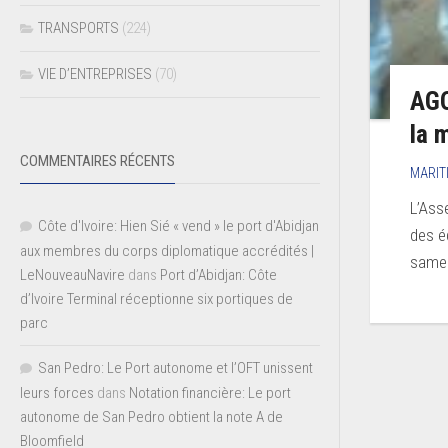
TRANSPORTS
(224)
VIE D’ENTREPRISES
(70)
AGO
la 
COMMENTAIRES RÉCENTS
MARIT
L’Ass
Côte d'Ivoire: Hien Sié « vend » le port d'Abidjan
des é
aux membres du corps diplomatique accrédités |
samed
LeNouveauNavire
dans
Port d’Abidjan: Côte
d’Ivoire Terminal réceptionne six portiques de
parc
San Pedro: Le Port autonome et l’OFT unissent
leurs forces
dans
Notation financière: Le port
autonome de San Pedro obtient la note A de
Bloomfield