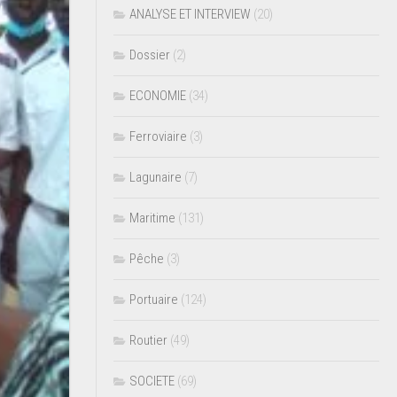
ANALYSE ET INTERVIEW
(20)
Dossier
(2)
ECONOMIE
(34)
Ferroviaire
(3)
Lagunaire
(7)
Maritime
(131)
Pêche
(3)
Portuaire
(124)
Routier
(49)
SOCIETE
(69)