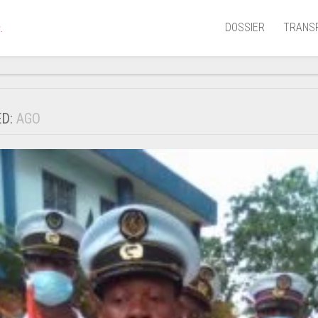
DOSSIER
TRANS
.
Aérien
Mariti
ED:
AGO
Portua
Routie
Ferrov
Laguna