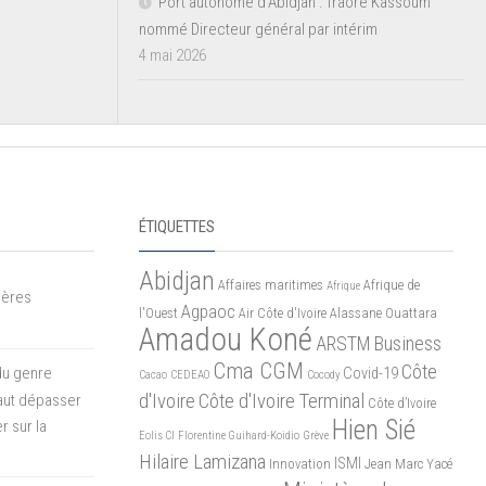
Port autonome d’Abidjan : Traoré Kassoum
nommé Directeur général par intérim
4 mai 2026
ÉTIQUETTES
Abidjan
Affaires maritimes
Afrique de
Afrique
mères
Agpaoc
l'Ouest
Air Côte d'Ivoire
Alassane Ouattara
Amadou Koné
ARSTM
Business
Cma CGM
Côte
du genre
Covid-19
Cacao
CEDEAO
Cocody
d'Ivoire
Côte d'Ivoire Terminal
 faut dépasser
Côte d’Ivoire
Hien Sié
r sur la
Eolis CI
Florentine Guihard-Koidio
Grève
Hilaire Lamizana
ISMI
Innovation
Jean Marc Yacé