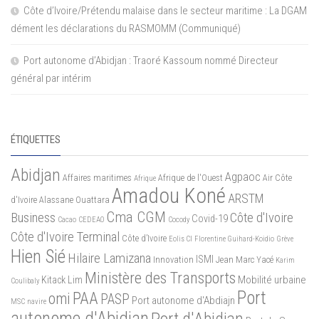
Côte d’Ivoire/Prétendu malaise dans le secteur maritime : La DGAM
dément les déclarations du RASMOMM (Communiqué)
Port autonome d’Abidjan : Traoré Kassoum nommé Directeur
général par intérim
ÉTIQUETTES
Abidjan
Agpaoc
Affaires maritimes
Afrique de l'Ouest
Air Côte
Afrique
Amadou Koné
ARSTM
d'Ivoire
Alassane Ouattara
Cma CGM
Business
Côte d'Ivoire
Covid-19
Cacao
CEDEAO
Cocody
Côte d'Ivoire Terminal
Côte d’Ivoire
Eolis CI
Florentine Guihard-Koidio
Grève
Hien Sié
Hilaire Lamizana
ISMI
Innovation
Jean Marc Yacé
Karim
Ministère des Transports
Mobilité urbaine
Kitack Lim
Coulibaly
Port
PAA
omi
PASP
Port autonome d'Abdiajn
MSC
navire
autonome d'Abidjan