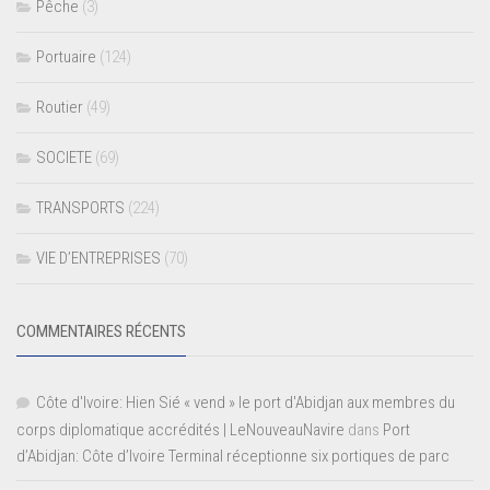
Pêche
(3)
Portuaire
(124)
Routier
(49)
SOCIETE
(69)
TRANSPORTS
(224)
VIE D’ENTREPRISES
(70)
COMMENTAIRES RÉCENTS
Côte d'Ivoire: Hien Sié « vend » le port d'Abidjan aux membres du
corps diplomatique accrédités | LeNouveauNavire
dans
Port
d’Abidjan: Côte d’Ivoire Terminal réceptionne six portiques de parc