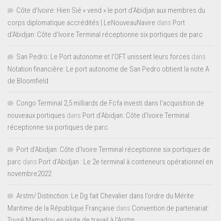
Côte d'Ivoire: Hien Sié « vend » le port d'Abidjan aux membres du
corps diplomatique accrédités | LeNouveauNavire
dans
Port
d’Abidjan: Côte d’Ivoire Terminal réceptionne six portiques de parc
San Pedro: Le Port autonome et l’OFT unissent leurs forces
dans
Notation financière: Le port autonome de San Pedro obtient la note A
de Bloomfield
Congo Terminal 2,5 milliards de Fcfa investi dans l’acquisition de
nouveaux portiques
dans
Port d’Abidjan: Côte d’Ivoire Terminal
réceptionne six portiques de parc
Port d'Abidjan: Côte d’Ivoire Terminal réceptionne six portiques de
parc
dans
Port d’Abidjan : Le 2e terminal à conteneurs opérationnel en
novembre2022
Arstm/ Distinction: Le Dg fait Chevalier dans l’ordre du Mérite
Maritime de la République Française
dans
Convention de partenariat:
Touré Mamadou en visite de travail à l’Arstm