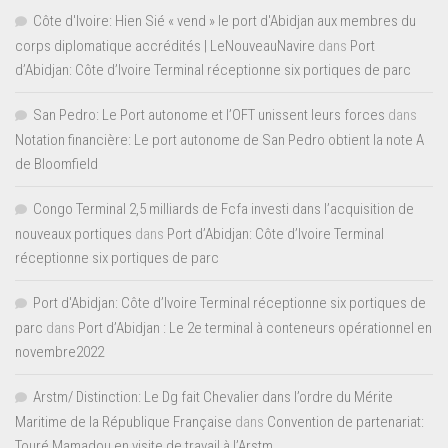
Côte d'Ivoire: Hien Sié « vend » le port d'Abidjan aux membres du
corps diplomatique accrédités | LeNouveauNavire
dans
Port
d’Abidjan: Côte d’Ivoire Terminal réceptionne six portiques de parc
San Pedro: Le Port autonome et l’OFT unissent leurs forces
dans
Notation financière: Le port autonome de San Pedro obtient la note A
de Bloomfield
Congo Terminal 2,5 milliards de Fcfa investi dans l’acquisition de
nouveaux portiques
dans
Port d’Abidjan: Côte d’Ivoire Terminal
réceptionne six portiques de parc
Port d'Abidjan: Côte d’Ivoire Terminal réceptionne six portiques de
parc
dans
Port d’Abidjan : Le 2e terminal à conteneurs opérationnel en
novembre2022
Arstm/ Distinction: Le Dg fait Chevalier dans l’ordre du Mérite
Maritime de la République Française
dans
Convention de partenariat:
Touré Mamadou en visite de travail à l’Arstm