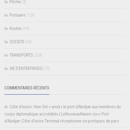
Pêche
(3)
Portuaire
(124)
Routier
(49)
SOCIETE
(69)
TRANSPORTS
(224)
VIE D’ENTREPRISES
(70)
COMMENTAIRES RÉCENTS
Côte d'Ivoire: Hien Sié « vend » le port d'Abidjan aux membres du
corps diplomatique accrédités | LeNouveauNavire
dans
Port
d’Abidjan: Côte d’Ivoire Terminal réceptionne six portiques de parc