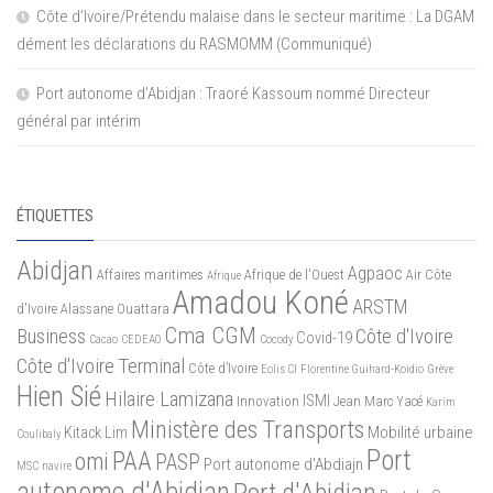
Côte d’Ivoire/Prétendu malaise dans le secteur maritime : La DGAM
dément les déclarations du RASMOMM (Communiqué)
Port autonome d’Abidjan : Traoré Kassoum nommé Directeur
général par intérim
ÉTIQUETTES
Abidjan
Agpaoc
Affaires maritimes
Afrique de l'Ouest
Air Côte
Afrique
Amadou Koné
ARSTM
d'Ivoire
Alassane Ouattara
Cma CGM
Business
Côte d'Ivoire
Covid-19
Cacao
CEDEAO
Cocody
Côte d'Ivoire Terminal
Côte d’Ivoire
Eolis CI
Florentine Guihard-Koidio
Grève
Hien Sié
Hilaire Lamizana
ISMI
Innovation
Jean Marc Yacé
Karim
Ministère des Transports
Mobilité urbaine
Kitack Lim
Coulibaly
Port
PAA
omi
PASP
Port autonome d'Abdiajn
MSC
navire
autonome d'Abidjan